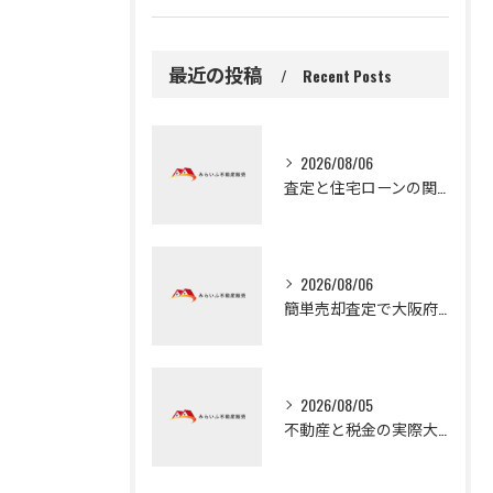
最近の投稿
Recent Posts
2026/08/06
査定と住宅ローンの関係を知り守口市で無理なく家計を守る売却査定の基礎
2026/08/06
簡単売却査定で大阪府門真市の高値売却を目指す最新相場活用術
2026/08/05
不動産と税金の実際大阪府大阪市岸和田市の取得税や固定資産税軽減措置の基礎と納付の注意点