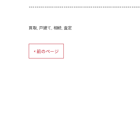
---------------------------------------------------------
買取
戸建て
相続
査定
< 前のページ