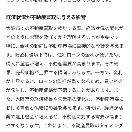
不動産買取契約時の確認事項
リスク管理とその方法
経済状況が不動産買取に与える影響
法規制に関する理解と遵守
大阪市での不動産買取を検討する際、経済状況の変化が
プロによるフィードバックの重要性
どのように影響を及ぼすかを理解することが重要です。
不動産買取での損失を防ぐための対策
特に、金利の動向は不動産市場に直接的な影響を与えま
地域特性を活かした不動産買取の交渉術
す。低金利環境下では、住宅ローンの金利が低いため、
購入希望者が増え、不動産需要が高まります。その結
交渉力を高める地域情報の活用法
果、売却価格が上昇する傾向にあります。一方で、金利
大阪市特有の交渉スタイルの理解
が上昇すると、ローンの負担が重くなるため、買い控え
売主との信頼関係の構築法
が発生し、不動産価格が下落することがあります。ま
市場価格を基にした交渉方法
た、大阪市の経済成長や失業率の変化も、不動産市場に
効果的な価格交渉のテクニック
おける需要と供給に影響を与えます。例えば、経済が活
地域特性を利用した柔軟な交渉戦略
発で雇用機会が増えると、不動産に対する需要が高まり
大阪市で最大の利益を得るための買取のヒント
やすくなります。これにより、不動産買取のタイミング