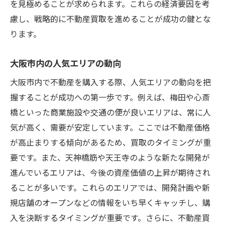
を見極めることが求められます。これらの経済要因を考
利益を最大化するための時間管理
慮し、戦略的に不動産買取を進めることが成功の鍵とな
価格交渉での利益確保方法
ります。
付加価値を生む改善ポイント
節税を意識した不動産買取
大阪市内の人気エリアの動向
投資としての不動産買取戦略
大阪市内で不動産を購入する際、人気エリアの動向を把
成功事例から学ぶ利益最大化の秘訣
握することが成功への第一歩です。例えば、梅田や心斎
不動産買取を成功させるために必要な市場リサ
橋といった商業施設や交通の便が良いエリアは、常に人
ーチの方法
気が高く、需要が安定しています。ここでは不動産価格
効果的な市場リサーチの手順
が高止まりする傾向があるため、買取のタイミングが重
信頼できる情報源の選び方
要です。また、天神橋筋や天王寺のような新たな開発が
進んでいるエリアは、今後の資産価値の上昇が期待され
データ分析を用いた市場予測
ることが多いです。これらのエリアでは、開発計画や新
市場調査での地元情報の重要性
規店舗のオープンなどの情報をいち早くキャッチし、購
不動産業界のトレンド把握方法
入を決断するタイミングが重要です。さらに、不動産買
リサーチ結果を戦略に活かす方法