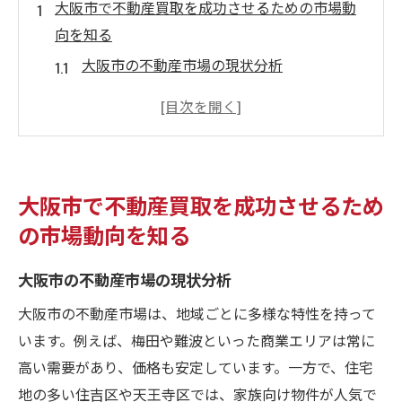
大阪市で不動産買取を成功させるための市場動
向を知る
大阪市の不動産市場の現状分析
季節ごとの市場変動の傾向
経済状況が不動産買取に与える影響
大阪市内の人気エリアの動向
不動産価格の推移と予測
大阪市で不動産買取を成功させるため
成功するための市場動向情報の収集方法
の市場動向を知る
エリアごとの不動産価値を理解して高価買取を
目指す
大阪市の不動産市場の現状分析
地域ごとの不動産評価ポイント
大阪市の不動産市場は、地域ごとに多様な特性を持って
大阪市内の高価買取可能エリア
います。例えば、梅田や難波といった商業エリアは常に
交通アクセスが価値に与える影響
高い需要があり、価格も安定しています。一方で、住宅
地の多い住吉区や天王寺区では、家族向け物件が人気で
周辺環境と不動産価値の関連性