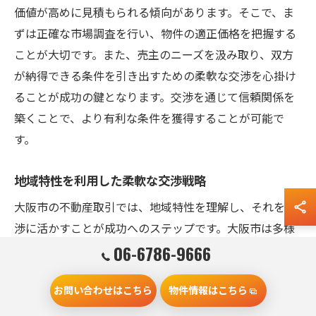
価値が高めに見積もられる傾向があります。そこで、ま
ずは正確な市場調査を行い、物件の適正価格を把握する
ことが大切です。また、売主のニーズを汲み取り、双方
が納得できる条件を引き出すための柔軟な交渉を心掛け
ることが成功の鍵となります。交渉を通じて信頼関係を
築くことで、より有利な条件を獲得することが可能で
す。
地域特性を利用した柔軟な交渉戦略
大阪市の不動産取引では、地域特性を理解し、それを交
渉に活かすことが成功へのステップです。大阪市は多様
なエリアを持つため、エリアごとの需要や価格動向を把
06-6786-9666
握することが重要です。例えば、商業施設が充実した地
お問い合わせはこちら
物件情報はこちら
域では、投資価値を強調することで売主の興味を引くこ
とができます。また、住宅地では住環境の良さをアピー