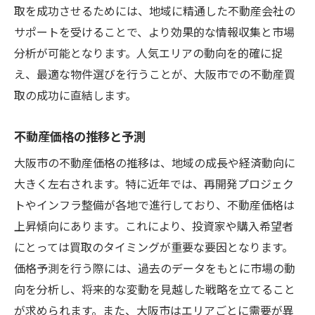
取を成功させるためには、地域に精通した不動産会社の
大阪市での不動産買取におけるエリア別攻略法
サポートを受けることで、より効果的な情報収集と市場
大阪市内で注目すべきエリアとは
分析が可能となります。人気エリアの動向を的確に捉
エリア別に異なる攻略ポイント
え、最適な物件選びを行うことが、大阪市での不動産買
人気エリアの魅力を分析する
取の成功に直結します。
未開発地域での買取戦略
不動産価格の推移と予測
エリア特性に応じた購入タイミング
大阪市の不動産価格の推移は、地域の成長や経済動向に
地域特性を生かした長期的視点
大きく左右されます。特に近年では、再開発プロジェク
トやインフラ整備が各地で進行しており、不動産価格は
上昇傾向にあります。これにより、投資家や購入希望者
にとっては買取のタイミングが重要な要因となります。
価格予測を行う際には、過去のデータをもとに市場の動
向を分析し、将来的な変動を見越した戦略を立てること
が求められます。また、大阪市はエリアごとに需要が異