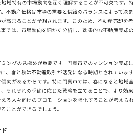
た地域特有の市場動向を深く理解することが不可欠です。
売却目標に基づく柔軟な戦略
す。不動産価格は市場の需要と供給のバランスによって決
フィードバックを反映した販売方法
要が高まることが予想されます。このため、不動産売却を
売却後の手続きのスムーズな進行
記事では、市場動向を細かく分析し、効果的な不動産売却
売却完了までのトータルサポート
イミングの見極めが重要です。門真市でのマンション売却
的に、春と秋は不動産取引が活発になる時期とされていま
す傾向があるからです。特に門真市では、春になると地域
も、それぞれの季節に応じた戦略を立てることで、より効
考える人々向けのプロモーションを強化することが考えら
得ることができるでしょう。
ンド