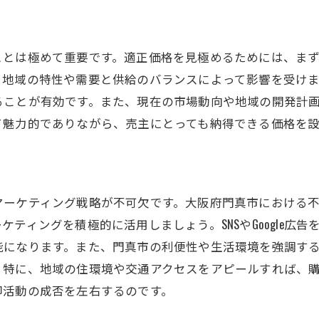
地域特性を活かした門真市でのマンション売却戦略
門真市の生活環境の魅力を伝える
ことは極めて重要です。適正価格を見極めるためには、ま
地元の需要を踏まえた販売戦略
、地域の特性や需要と供給のバランスによって影響を受け
門真市ならではのプロモーション方法
ることが有効です。また、現在の市場動向や地域の開発計
地域イベントを活用した売却アプローチ
て魅力的でありながら、売主にとっても納得できる価格を
周辺施設と交通アクセスを強調する
地域の特色を反映した価格設定
賢い不動産売却のための門真市特有のポイント
マーケティング戦略が不可欠です。大阪府門真市における
地域密着型の不動産業者を選ぶ
ティングを積極的に活用しましょう。SNSやGoogle広
門真市の購入者ニーズを理解する
能になります。また、門真市の利便性や生活環境を強調す
。特に、地域の住環境や交通アクセスをアピールすれば、
地元情報を活用した売却プロセス
却活動の成否を左右するのです。
エコフレンドリーな設備のアピール