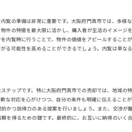
歴史的背景を踏まえた物件紹介
口コミとレビューの活用法
た内覧の準備は非常に重要です。大阪府門真市では、多様
成功する不動産売却に欠かせない門真市の市場理解
、物件の特徴を最大限に活かし、購入者が生活のイメージ
門真市の不動産価値の傾向を把握する
介を内覧時に行うことで、物件の価値をアピールすること
人口動態が市場に与える影響
繋がる可能性を高めることができるでしょう。内覧は単な
地域の価格帯の理解と設定
。
門真市の発展計画による価値向上
市場理解を深めるための情報源
地域特有のデータを活用する
なステップです。特に大阪府門真市での売却では、地域の
不動産売却のプロが教える門真市での売却テクニック
柔軟な対応を心がけつつ、自分の条件も明確に伝えること
プロが進める効果的な内覧準備
理的かつ説得力のある提案を行いましょう。また、交渉が
契約時に確認すべき重要事項
信頼を得るための鍵です。最終的に、お互いに納得のいく
門真市特有の交渉術