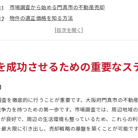
市場調査から始める門真市の不動産売却
物件の適正価格を知る方法
効果的なマーケティング戦略の立案
購入者のニーズに合わせた内覧のコツ
契約交渉を成功に導くポイント
法律と手続きの確認
を成功させるための重要なス
不動産売却の専門家が語る門真市の市場動向とその活用法
門真市の不動産市場の現状を分析する
却
季節による売却タイミングの最適化
調査を徹底的に行うことが重要です。大阪府門真市の不動
エージェントの視点から見る市場トレンド
競争力を持つための第一歩です。市場調査では、周辺地域
競合物件との違いを生かす方法
スが良好で、周辺の生活環境も整っているため、これらの利
経済状況が不動産価格に与える影響
を最大限に引き出し、売却戦略の基盤を築くことが可能で
プロの視点で見る市場動向の活用法