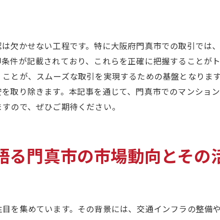
写真と広告の作成ポイント
売却を加速させるための戦略
顧客との信頼関係を構築する方法
認は欠かせない工程です。特に大阪府門真市での取引では
門真市における不動産売却で物件価値を最大化する方法
却条件が記載されており、これらを正確に把握することがト
リフォームと修繕の有効活用
くことが、スムーズな取引を実現するための基盤となりま
インテリアデザインのアップグレード
安を取り除きます。本記事を通じて、門真市でのマンショ
ますので、ぜひご期待ください。
エネルギー効率の向上とアピール
地域のブランドイメージを利用する
ターゲットオーディエンスに合わせたプロモーション
語る門真市の市場動向とその
購入者の視点で物件を見直す
納得のいく門真市での不動産売却を実現するための秘訣
専門家と連携した売却計画の策定
注目を集めています。その背景には、交通インフラの整備
リアルな市場予測を基にした決断