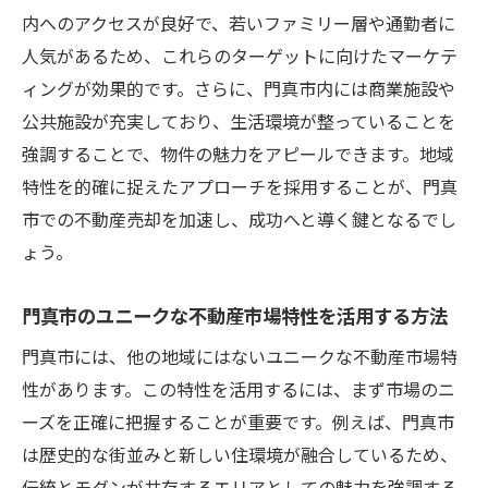
地域密着プロが語る門真市の市場トレンド
内へのアクセスが良好で、若いファミリー層や通勤者に
門真市の市場動向を反映した効果的な売却
人気があるため、これらのターゲットに向けたマーケテ
戦略
ィングが効果的です。さらに、門真市内には商業施設や
公共施設が充実しており、生活環境が整っていることを
市場動向分析で見える門真市の売却チャン
強調することで、物件の魅力をアピールできます。地域
ス
特性を的確に捉えたアプローチを採用することが、門真
地域密着プロが解説する門真市の市場変動
市での不動産売却を加速し、成功へと導く鍵となるでし
門真市市場動向に基づく賢い売却判断
ょう。
門真市での不動産売却成功の第一歩はプロのア
ドバイスから
門真市のユニークな不動産市場特性を活用する方法
プロのアドバイスで門真市の売却をスムー
門真市には、他の地域にはないユニークな不動産市場特
ズに
性があります。この特性を活用するには、まず市場のニ
門真市で信頼できるプロフェッショナルを
ーズを正確に把握することが重要です。例えば、門真市
見つける方法
は歴史的な街並みと新しい住環境が融合しているため、
プロの視点で見る門真市の不動産売却の利
伝統とモダンが共存するエリアとしての魅力を強調する