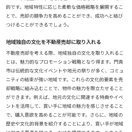
プロが教える門真市での売却のリスク回避
的です。地域特性に応じた柔軟な価格戦略を展開するこ
法
とで、売却の競争力を高めることができ、成功へと結び
失敗を防ぐための門真市でのプロの知恵
つけることができるでしょう。
門真市での売却失敗を防ぐ事前準備の重要
地域独自の文化を不動産売却に取り入れる
性
不動産売却を考える際、地域独自の文化を取り入れるこ
プロの視点で見る門真市での売却成功への
とは、魅力的なプロモーション戦略となり得ます。門真
道
市は伝統的な文化イベントや地元の祭りが多く、コミュ
地域密着で実現する門真市の納得できる不動産
ニティの結束が強い地域です。これらの文化的要素を売
売却法
却戦略に組み込むことで、物件の魅力を際立たせること
地域密着型アプローチで実現する納得の売
ができます。例えば、地元の文化に関連する特典やイベ
却
ントを活用して、買い手に地域の魅力を感じさせること
門真市での満足度を高める売却法
で、購入意欲を高めることが可能です。さらに、地域の
地域に根ざした売却方法での信頼構築
歴史や文化的背景を紹介することにより、買い手が地域
門真市の特性を反映した売却の実践法