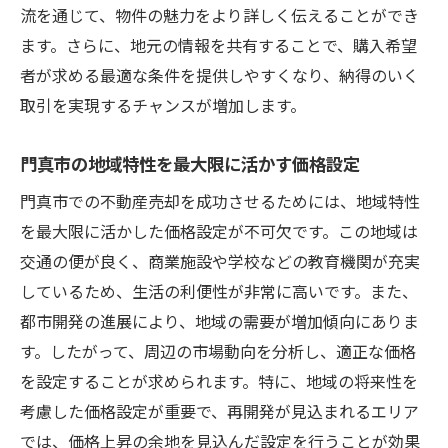
不動産売却を成功させるための門真市特有の市
流を通じて、物件の魅力をより詳しく伝えることができ
場分析
ます。さらに、地元の情報を共有することで、購入希望
門真市の市場特性を解き明かす詳細分析
者が求める最適な条件を提供しやすくなり、納得のいく
市場分析で見える門真市の売却機会
取引を実現するチャンスが増加します。
門真市の市場特性を活かした売却の展望
門真市の地域特性を最大限に活かす価格設定
市場データに基づく門真市の売却予測
門真市での不動産売却を成功させるためには、地域特性
門真市特有の市場データを元にした戦略
を最大限に活かした価格設定が不可欠です。この地域は
門真市における市場分析の重要性
交通の便が良く、商業施設や学校などの教育機関が充実
門真市の不動産売却で失敗しないためのプロの
しているため、生活の利便性が非常に高いです。また、
視点とは
都市開発の進展により、地域の需要が増加傾向にありま
専門家が語る門真市での売却失敗を避ける
す。したがって、周辺の市場動向を分析し、適正な価格
コツ
を設定することが求められます。特に、地域の将来性を
門真市の不動産売却で見落としがちなポイ
考慮した価格設定が重要で、再開発が見込まれるエリア
ント
では、価格上昇の余地を見込んだ設定を行うことが効果