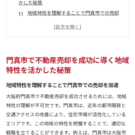
かした秘策
地域特性を理解することで門真市での売却
を加速
門真市のユニークな不動産市場特性を活用
する方法
コミュニティの特性を売却戦略に反映させ
門真市で不動産売却を成功に導く地域
る
特性を活かした秘策
地元の関係性を活かした不動産売却の秘訣
門真市の地域特性を最大限に活かす価格設
地域特性を理解することで門真市での売却を加速
定
大阪府門真市で不動産売却を成功させるためには、地域
地域独自の文化を不動産売却に取り入れる
特性の理解が不可欠です。門真市は、近年の都市開発と
不動産売却の鍵は地域密着プロが教える門真市
交通アクセスの改善により、住宅市場が活性化している
の市場動向
エリアです。この地域の特性を把握することで、適切な
最新の門真市不動産市場動向を分析する
戦略を立てることができます。例えば、門真市は大阪市