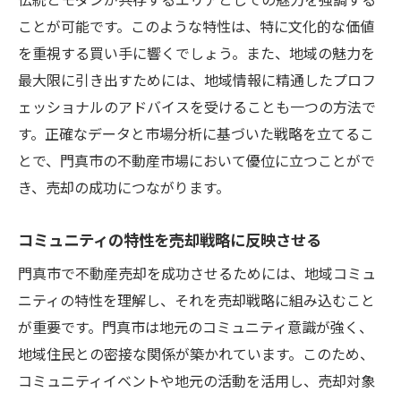
点
ことが可能です。このような特性は、特に文化的な価値
門真市でプロのアドバイスを最大限に活用
を重視する買い手に響くでしょう。また、地域の魅力を
するには
最大限に引き出すためには、地域情報に精通したプロフ
成功する売却に向けたプロからの実践的ア
ェッショナルのアドバイスを受けることも一つの方法で
ドバイス
す。正確なデータと市場分析に基づいた戦略を立てるこ
とで、門真市の不動産市場において優位に立つことがで
門真市の不動産売却をプロの知識で強化
き、売却の成功につながります。
地域の魅力を最大限に引き出す門真市の不動産
売却戦略
コミュニティの特性を売却戦略に反映させる
門真市の地域資源を活かした売却戦略
門真市で不動産売却を成功させるためには、地域コミュ
地域の魅力を売却活動に反映させるテクニ
ニティの特性を理解し、それを売却戦略に組み込むこと
ック
が重要です。門真市は地元のコミュニティ意識が強く、
門真市の魅力を引き出すプレゼンテーショ
地域住民との密接な関係が築かれています。このため、
ンテクニック
コミュニティイベントや地元の活動を活用し、売却対象
地域の魅力を理解して不動産価値を向上