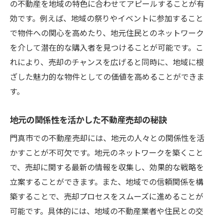
の不動産を地域の特色に合わせてアピールすることが有
門真市の特性を活かした売却プロモーショ
効です。例えば、地域の祭りやイベントに参加すること
ンアイデア
で物件への関心を高めたり、地元住民とのネットワーク
地域の魅力を強調するマーケティング戦略
を介して潜在的な購入者を見つけることが可能です。こ
門真市で確実に不動産売却を進めるための効果
れにより、売却のチャンスを広げると同時に、地域に根
的なステップ
ざした魅力的な物件としての価値を高めることができま
す。
ステップバイステップで学ぶ門真市の売却
プロセス
地元の関係性を活かした不動産売却の秘訣
門真市での売却に必須の効果的な手順
門真市での不動産売却には、地元の人々との関係性を活
確実に売却を進めるための門真市での計画
かすことが不可欠です。地元のネットワークを築くこと
門真市での売却をスムーズに進めるための
で、売却に関する最新の情報を収集し、効果的な戦略を
ポイント
立案することができます。また、地域での信頼関係を構
門真市での売却成功に向けた合理的な手順
築することで、売却プロセスをスムーズに進めることが
失敗しないための門真市の売却ステップ
可能です。具体的には、地域の不動産業者や住民との交