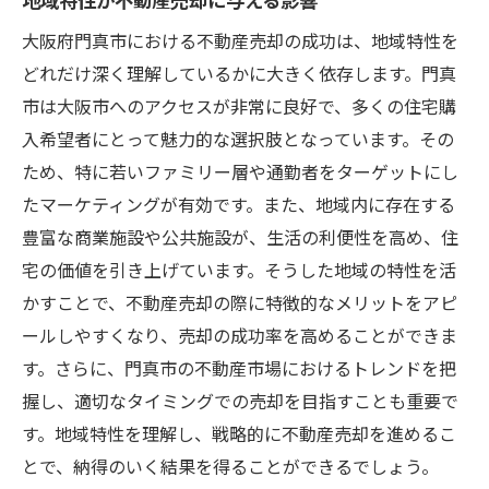
門真市での不動産売却地域特性を活かした価値
大阪府門真市における不動産売却の成功は、地域特性を
最大化の秘訣
どれだけ深く理解しているかに大きく依存します。門真
市は大阪市へのアクセスが非常に良好で、多くの住宅購
物件の魅力を最大化するリノベーションア
入希望者にとって魅力的な選択肢となっています。その
イデア
ため、特に若いファミリー層や通勤者をターゲットにし
バリューアップを図るインテリア提案
たマーケティングが有効です。また、地域内に存在する
地域特性に応じたプロモーション計画
豊富な商業施設や公共施設が、生活の利便性を高め、住
地元のつながりを活かした口コミ戦略
宅の価値を引き上げています。そうした地域の特性を活
門真市のライフスタイルを発信する方法
かすことで、不動産売却の際に特徴的なメリットをアピ
地域イベントを活用したオープンハウスの
ールしやすくなり、売却の成功率を高めることができま
実施
す。さらに、門真市の不動産市場におけるトレンドを把
大阪府門真市の不動産売却プロが教える相続物
握し、適切なタイミングでの売却を目指すことも重要で
件の効果的な売り方
す。地域特性を理解し、戦略的に不動産売却を進めるこ
プロが推奨する相続物件の売却手順
とで、納得のいく結果を得ることができるでしょう。