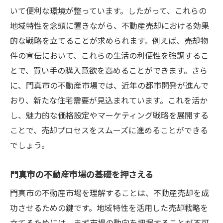
いて便利な環境が整っています。したがって、これらの
め
地域特性を念頭に置きながら、不動産売却における効果
門真市の特性を活かした買主へのアプロー
的な戦略を立てることが求められます。例えば、売却物
チ
件の宣伝において、これらの生活の利便性を強調するこ
地元を知り尽くした不動産売却の秘訣門真市で
とで、買い手の購入意欲を高めることができます。さら
の実践法
に、門真市の不動産市場では、近年の都市開発が進んで
地元の魅力を引き出す売却ポイント
おり、新たな住宅需要が見込まれています。これを活か
地元住民が知る門真市の魅力とは
し、魅力的な価格設定やマーケティング戦略を展開する
地域密着型売却のメリットと実践方法
ことで、売却プロセスをスムーズに進めることができる
でしょう。
門真市内の有力不動産会社の活用法
ヒアリングを活かした売却戦略の構築
門真市の不動産市場の基礎を押さえる
地域コミュニティを生かした売却促進法
門真市の不動産市場を理解することは、不動産売却を成
門真市における不動産相続売却地域特性を最大
功させるための鍵です。地域特性を活用した売却戦略を
限に活かす方法
立てるためには、まず市場の動向を把握することが不可