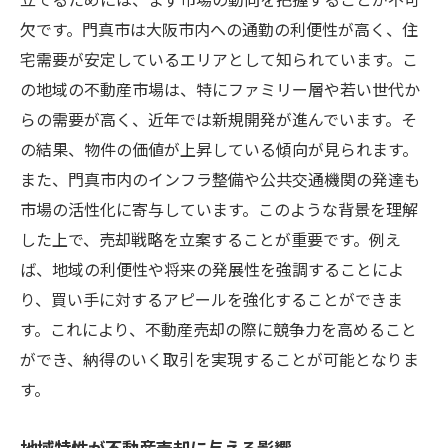
地域特性を活かした売却ターゲットの設定
欠です。門真市は大阪市内への通勤の利便性が高く、住
効果的なターゲティングで売却を加速
宅需要が安定しているエリアとして知られています。こ
地域イベントを活用した販売促進策
の地域の不動産市場は、特にファミリー層や若い世代か
門真市の将来性を視野に入れた売却戦略
らの需要が高く、近年では新規開発が進んでいます。そ
エリア情報を活用した物件価値の向上方法
の結果、物件の価値が上昇している傾向が見られます。
また、門真市内のインフラ整備や公共交通機関の発達も
地域特性に応じた売却リスク管理法
市場の活性化に寄与しています。このような背景を理解
不動産売却成功のカギ門真市の市場動向を深く
した上で、売却戦略を立案することが重要です。例え
理解する
ば、地域の利便性や将来の発展性を強調することによ
門真市の市場動向を掴むための情報源
り、買い手に対するアピールを強化することができま
市場動向分析の重要性と方法
す。これにより、不動産売却の際に競争力を高めること
不動産価格変動の要因を知る
ができ、納得のいく取引を実現することが可能となりま
門真市の周辺環境が与える影響
す。
市場予測を基にした売却計画の立て方
地域特性が不動産売却に与える影響
市場動向を踏まえた交渉術のポイント