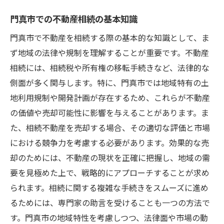
専門家のアドバイスを活かす方法
門真市での不動産相続の基本知識
相続税対策を意識した売却プランニング
門真市で不動産を相続する際の基本的な知識として、ま
売却前に考慮すべき法的手続き
ず地域の法律や規制を理解することが重要です。不動産
不動産査定の重要性とその活用
相続には、相続税や所有権の移転手続きなど、法律的な
プロフェッショナルによる売却サポートの
側面が多く関与します。特に、門真市では地域特有の土
選び方
地利用規制や開発計画が存在するため、これらが不動産
地域に根ざした不動産売却戦略門真市での成功
の価値や売却可能性に影響を与えることがあります。ま
を目指して
た、相続不動産を売却する場合、その適切な評価と市場
地域密着戦略が持つ強みとその活用
における競争力を考慮する必要があります。効果的な売
地元のネットワークを活かした売却
却のためには、不動産の現状を正確に把握し、地域の需
地域特性に合わせたメディア活用法
要を見極めた上で、戦略的にアプローチすることが求め
られます。相続に関する複雑な手続きをスムーズに進め
成功事例に学ぶ地域戦略の具体策
るためには、専門家の助言を受けることも一つの方法で
門真市の潜在顧客を掴むためのヒント
す。門真市の地域特性を考慮しつつ、法律面や市場の動
地域に根ざした長期的な売却計画の重要性