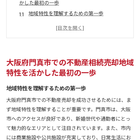
かした最初の一歩
地域特性を理解するための第一歩
門真市の不動産市場の基礎を押さえる
地域特性が不動産売却に与える影響
門真市での不動産相続の基本知識
地域特性を活かした価格設定のポイント
大阪府門真市での不動産相続売却地域
地域に根ざした売却準備のステップ
特性を活かした最初の一歩
不動産売却を成功に導く門真市ならではの戦略
的アプローチ
地域特性を理解するための第一歩
門真市特有の戦略的アプローチとは
大阪府門真市での不動産売却を成功させるためには、ま
効果的な広告手法とその活用法
ず地域特性を理解することが重要です。門真市は、大阪
地域特性に応じた売却プランの立案
市へのアクセスが良好であり、新婚世代や通勤者にとっ
て魅力的なエリアとして注目されています。また、市内
成功事例から学ぶ戦略的売却法
には商業施設や公共施設が充実しており、日常生活にお
市場動向に基づいた売却タイミングの見極