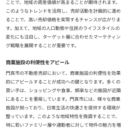
ことで、地域の資産価値が高まることが期待されます。
門真市の商業施設を活かした不動産売却の秘訣
このようなトレンドを活用し、売却活動を計画的に進め
ることで、高い売却価格を実現するチャンスが広がりま
ショッピングモールの利便性を強調
す。加えて、地域の人口動態や住民のライフスタイルの
レジャー施設の充実をアピール
変化にも注目し、ターゲット層に合わせたマーケティン
地域特有の商業施設を紹介
グ戦略を展開することが重要です。
飲食店の多様性を活かす
買い物の利便性を訴求
商業施設の利便性をアピール
商業施設周辺の住宅需要に注目
門真市の不動産売却において、商業施設の利便性を効果
門真市での不動産売却におけるターゲット設定
的にアピールすることが成功への鍵となります。多くの
の重要性
買い手は、ショッピングや食事、娯楽などの施設が近隣
ターゲット層のニーズを把握
にあることを重視しています。門真市には、様々な商業
若年層を意識したマーケティング
施設が揃っており、日常生活の快適さを提供する環境が
整っています。このような地域特性を強調することで、
家族構成に応じたアプローチ
特に若いファミリー層や通勤者に対して物件の魅力を増
ターゲット別の宣伝戦略