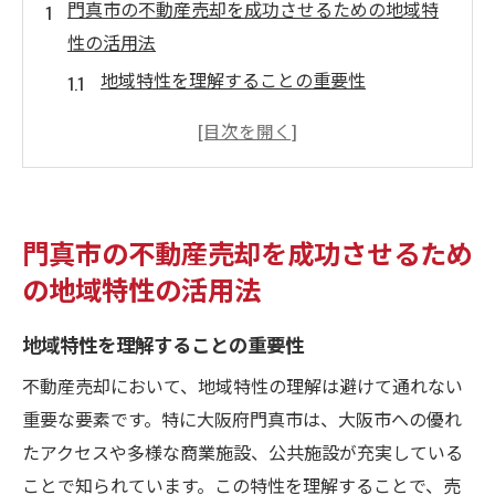
門真市の不動産売却を成功させるための地域特
性の活用法
地域特性を理解することの重要性
門真市の交通アクセスを活かした売却戦略
住宅市場のトレンドを把握する
商業施設の利便性をアピール
公共施設の充実度を売却に活用
門真市の不動産売却を成功させるため
地域の魅力を最大限に引き出す方法
の地域特性の活用法
不動産売却における門真市の強みとその活かし
方
地域特性を理解することの重要性
大阪市へのアクセスの良さについて
不動産売却において、地域特性の理解は避けて通れない
門真市の地域特性を反映したマーケティン
重要な要素です。特に大阪府門真市は、大阪市への優れ
グ
たアクセスや多様な商業施設、公共施設が充実している
若いファミリー層に訴求するポイント
ことで知られています。この特性を理解することで、売