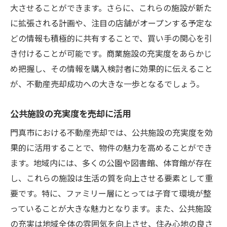
大させることができます。さらに、これらの施設が新た
地域住民の声を活かす
に拡張される計画や、注目の店舗がオープンする予定な
ターゲット設定による売却効率化
どの情報も積極的に共有することで、買い手の関心を引
地域特性を最大限に活用した門真市の不動産売
き付けることが可能です。商業施設の充実度をあらかじ
却成功法
め把握し、その情報を購入検討者に効果的に伝えること
地域の特色を全面に打ち出す
が、不動産売却成功への大きな一歩となるでしょう。
市場の変化を敏感に察知
公共施設の充実度を売却に活用
地元情報を活かしたアプローチ
地域資源を最大限に活用する
門真市における不動産売却では、公共施設の充実度を効
果的に活用することで、物件の魅力を高めることができ
地域のニーズに応える商品開発
ます。地域内には、多くの公園や図書館、体育館が存在
地域コミュニティとの連携を図る
し、これらの施設は生活の質を向上させる要素として重
要です。特に、ファミリー層にとっては子育て環境が整
っていることが大きな魅力となります。また、公共施設
の充実は地域全体の雰囲気を向上させ、住み心地の良さ