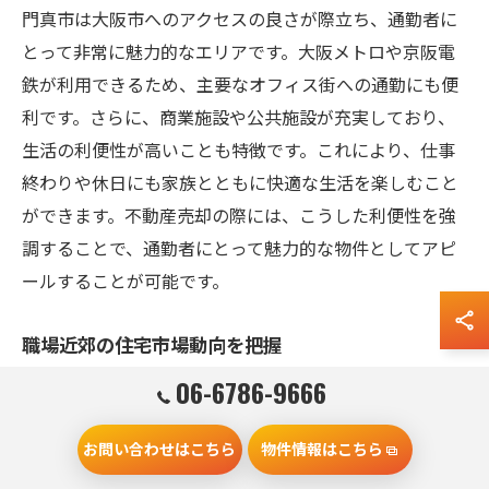
門真市は大阪市へのアクセスの良さが際立ち、通勤者に
とって非常に魅力的なエリアです。大阪メトロや京阪電
鉄が利用できるため、主要なオフィス街への通勤にも便
利です。さらに、商業施設や公共施設が充実しており、
生活の利便性が高いことも特徴です。これにより、仕事
終わりや休日にも家族とともに快適な生活を楽しむこと
ができます。不動産売却の際には、こうした利便性を強
調することで、通勤者にとって魅力的な物件としてアピ
ールすることが可能です。
職場近郊の住宅市場動向を把握
大阪府門真市では、交通の利便性に裏打ちされた住宅需
06-6786-9666
要が高まっており、特に通勤者をターゲットとした物件
お問い合わせはこちら
物件情報はこちら
の人気が高いです。近年、新たなインフラ整備が計画さ
れており、さらに交通アクセスが向上する見込みです。