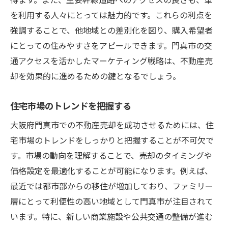
ファミリー向けの住宅条件を提示
を利用する人々にとっては魅力的です。これらの利点を
門真市の教育施設を紹介
強調することで、他地域との差別化を図り、購入希望者
子育て環境の良さをアピール
にとっての住みやすさをアピールできます。門真市の交
ファミリー層が求める価格設定
通アクセスを活かしたマーケティング戦略は、不動産売
地域のコミュニティ活動を強調
却を効果的に進めるための鍵となるでしょう。
生活利便性を魅力として活用
住宅市場のトレンドを把握する
通勤者に人気の門真市で不動産売却を成功させ
るには
大阪府門真市での不動産売却を成功させるためには、住
宅市場のトレンドをしっかりと把握することが不可欠で
通勤時間を短縮できるエリア紹介
す。市場の動向を理解することで、売却のタイミングや
門真市の交通アクセスの強み
価格設定を最適化することが可能になります。例えば、
通勤者向けの住宅条件を提案
最近では都市部からの移住が増加しており、ファミリー
駅近物件の魅力をアピール
層にとって利便性の高い地域として門真市が注目されて
通勤者が求める生活利便性
います。特に、新しい商業施設や公共交通の整備が進む
職場近郊の住宅市場動向を把握