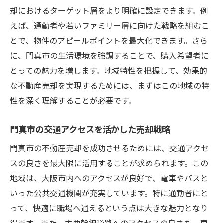
却におけるターゲット層をより明確に設定できます。例
通勤者が求める条件を理解する
えば、通勤者や若いファミリー層に向けた戦略を組むこ
地域の成長を売却に活かす方法
とで、物件のアピールポイントを最大化できます。さら
門真市の生活環境を強調する
に、門真市の生活環境を強調することで、購入希望者に
生活利便性をアピールする門真市の不動産売却
とっての魅力を増します。地域特性を把握して、効果的
戦略
な不動産売却を実現するためには、まずはこの地域の特
商業施設の充実度を強調する
性を深く理解することが必要です。
公共交通機関の利便性を訴求
門真市の交通アクセスを活かした売却戦略
生活環境の快適さをアピール
新婚世代へのアプローチ方法
門真市の不動産売却を成功させるためには、交通アクセ
地域の安全性を売りにする
スの良さを最大限に活用することが求められます。この
地域は、大阪市内へのアクセスが良好で、電車やバスと
豊かな自然環境を活かした宣伝
いった公共交通機関が充実しています。特に通勤者にと
若いファミリー層を惹きつける門真市の不動産
って、快適に職場へ通えるという点は大きな魅力となり
売却ポイント
得ます。また、主要幹線道路へのアクセスの良さも、車