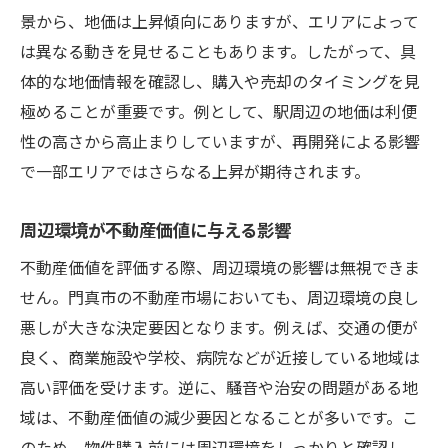
地域に根ざした情報収集の重要性
景から、地価は上昇傾向にありますが、エリアによって
門真市の不動産市場動向を把握し買替を成功に
は異なる動きを見せることもあります。したがって、具
導く
体的な地価情報を確認し、購入や売却のタイミングを見
最新の不動産市場データを活用する
極めることが重要です。例として、駅周辺の地価は利便
門真市の人口動態と住宅市場の関係
性の高さから高止まりしていますが、再開発による影響
経済動向が不動産価格に与える影響
で一部エリアではさらなる上昇が期待されます。
門真市の不動産需要トレンドを読む
周辺環境が不動産価値に与える影響
市場動向を基にした売却タイミングの見極
め
不動産価値を評価する際、周辺環境の影響は無視できま
せん。門真市の不動産市場においても、周辺環境の良し
不動産エージェントからのインサイトを得
悪しが大きな決定要因となります。例えば、交通の便が
る
良く、商業施設や学校、病院などが近接している地域は
地域密着型不動産買替戦略で理想の住まいを手
高い評価を受けます。逆に、騒音や治安の問題がある地
に入れる
域は、不動産価値の減少要因となることが多いです。こ
門真市に特化した買替戦略の立案
のため、物件購入前には周辺環境をしっかりと確認し、