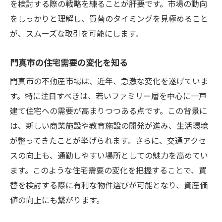
を検討する際の戦略を練ることが肝要です。市場の動向
門真市での不動産買替をスムーズにするための
をしっかりと理解し、買替のタイミングを見極めること
秘訣
が、スムーズな取引を可能にします。
ストレスフリーな取引のための準備
門真市の住宅需要の変化を知る
時間効率を上げるためのチェックリスト活
用
門真市の不動産市場は、近年、急激な変化を遂げていま
す。特に注目すべきは、若いファミリー層を中心に一戸
売却と購入を同時進行させるコツ
建て住宅への需要が高まりつつある点です。この背景に
交渉力を強化するテクニック
は、新しい商業施設や教育施設の開発が進み、生活環境
不測の事態に備えるためのプランB
が整ってきたことが挙げられます。さらに、交通アクセ
門真市の不動産ネットワークを活用
スの向上も、通勤しやすい場所としての魅力を高めてい
買替成功のために知っておくべき門真市での注
ます。このような住宅需要の変化を把握することで、買
意点
替を検討する際に有利な物件選びが可能となり、資産価
市場動向を常にモニターする
値の向上にも繋がります。
地域の住民の声を集める