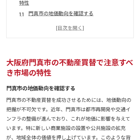
特性
門真市の地価動向を確認する
周辺環境が不動産価値に与える影響
門真市での取引事例から学ぶ
門真市の住宅需要の変化を知る
不動産市場の季節的な変動に注意
大阪府門真市の不動産買替で注意すべ
エリアごとの特徴を把握する
き市場の特性
不動産買替成功の鍵は門真市の地域特性理解
門真市の地価動向を確認する
地域特性がもたらすマーケットの動き
門真市の商業施設と交通利便性を考慮
門真市の不動産買替を成功させるためには、地価動向の
地域の教育施設が住宅選びに与える影響
把握が不可欠です。近年、門真市は都市再開発や交通イ
ンフラの整備が進んでおり、これが地価に影響を与えて
門真市の文化と生活環境を理解する
います。特に新しい商業施設の設置や公共施設の拡充
地域の将来性を見据えた不動産選び
が、地域全体の価値を押し上げています。このような背