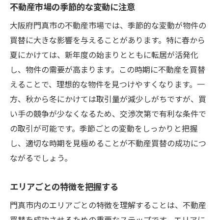
不動産市場の季節的な変動に注意
過去の不動産トラブル事例を学ぶ
買替前後のライフプランを整理する
大阪府門真市の不動産市場では、季節的な変動が物件の
買替に大きな影響を与えることがあります。特に春から
市場の波に左右されない視点を持つ
夏にかけては、新年度の始まりとともに転居が活発化
地元の法律と規制を遵守する
し、物件の需要が高まります。この時期に不動産を買替
満足のいく不動産買替を実現する門真市の戦略
えることで、理想的な物件を見つけやすくなります。一
成功事例から学ぶ効果的な戦略
方、秋から冬にかけては取引量が減少しがちですが、買
ターゲット層に合わせた物件選び
い手の競争が少なくなるため、交渉次第で有利な条件で
資産価値を高めるためのメンテナンス
の取引が可能です。季節ごとの変動をしっかりと把握
門真市での資産形成を視野に入れる
し、適切な時期を見極めることが不動産買替の成功につ
ながるでしょう。
エネルギー効率を考慮した住まいの選択
将来の再売却を見据えた長期的視野
エリアごとの特徴を把握する
門真市内のエリアごとの特徴を理解することは、不動産
買替を成功させるための重要なステップです。エリアに