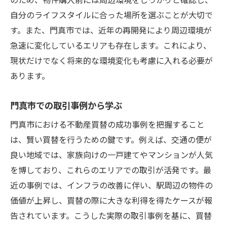
地域密着の不動産業者との連携
自分のライフスタイルに合った場所を選ぶことが大切で
理想の住まい探しでの優先事項設定
す。また、門真市では、近年の再開発により周辺環境が
類似物件との比較で買替の基準を明確にす
急速に変化しているエリアも存在します。これにより、
る
現状だけでなく将来的な環境変化も考慮に入れる必要が
住環境と生活スタイルの一致を図る
あります。
地域コミュニティの情報を活かす
門真市での取引事例から学ぶ
失敗しない不動産買替のための門真市の重要ポ
イント
門真市における不動産買替の成功事例を把握すること
は、賢い買替を行うための鍵です。例えば、交通の便が
買替プロセスの流れを理解する
良い地域では、家族向けの一戸建てやマンションが人気
予算管理と資金調達のポイント
を博しており、これらのエリアでの取引が活発です。最
法的手続きの見落としを防ぐ方法
近の事例では、インフラの改善に伴い、駅周辺の物件の
門真市特有の不動産税制を確認
価値が上昇し、買替の際に大きな利得を得たケースが報
専門家のアドバイスを活用する
告されています。こうした実際の取引事例を基に、買替
リスク管理のための保険選び