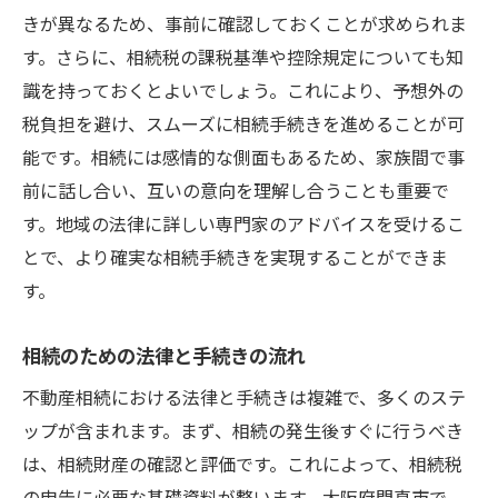
きが異なるため、事前に確認しておくことが求められま
地域に根ざした相続計画を立てる
す。さらに、相続税の課税基準や控除規定についても知
大阪府門真市での不動産相続は何を考慮すべき
識を持っておくとよいでしょう。これにより、予想外の
か
税負担を避け、スムーズに相続手続きを進めることが可
門真市の法規制とその影響
能です。相続には感情的な側面もあるため、家族間で事
地域の税制上の特徴を理解する
前に話し合い、互いの意向を理解し合うことも重要で
交通アクセスと利便性を評価する
す。地域の法律に詳しい専門家のアドバイスを受けるこ
とで、より確実な相続手続きを実現することができま
住環境としての魅力を見極める
す。
地域の将来性を見据えた相続戦略
資産としての不動産管理の重要性
相続のための法律と手続きの流れ
相続財産の評価から始めるスムーズな不動産相
不動産相続における法律と手続きは複雑で、多くのステ
続の流れ
ップが含まれます。まず、相続の発生後すぐに行うべき
不動産評価の基本プロセス
は、相続財産の確認と評価です。これによって、相続税
評価額に基づく相続の計画作成
の申告に必要な基礎資料が整います。大阪府門真市で