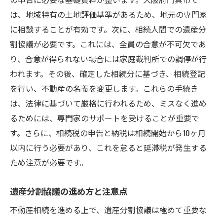
相続財産の現状分析方法
は、地域特有の土地評価基準があるため、地元の専門家
適切な評価方法を選ぶ際のポイント
に相談することが有効です。次に、相続人間での遺産分
不動産評価の専門家の選び方
割協議が必要です。これには、全員の合意が不可欠であ
り、合意が得られない場合には家庭裁判所での調停が行
評価後の具体的な手続きの流れ
われます。その後、確定した相続分に基づき、相続登記
地域の知識を活用した不動産相続戦略で価値を
を行い、不動産の名義を変更します。これらの手続き
最大限に引き出す
は、法律に基づいて厳格に行われるため、ミスなく進め
地域情報を活用した相続戦略の立案
るためには、専門家のサポートを受けることが重要で
地域特性を活かした不動産利用法
す。さらに、相続税の申告と納税は相続開始から10ヶ月
現地調査がもたらす相続のメリット
以内に行う必要があり、これを怠ると延滞税が発生する
地元ネットワークを活用する方法
ため注意が必要です。
市場動向を反映した戦略の立て方
遺産分割協議の進め方と注意点
地域の専門家とのコラボレーション
不動産相続の流れを理解し最適な戦略を立てる
不動産相続を進める上で、遺産分割協議は極めて重要な