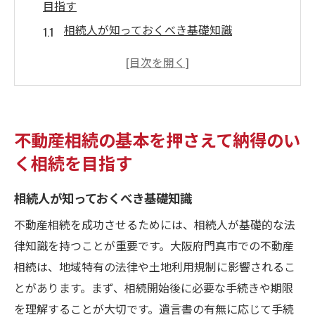
目指す
相続人が知っておくべき基礎知識
相続のための法律と手続きの流れ
遺産分割協議の進め方と注意点
相続税対策の基本とその重要性
不動産評価額を決定する方法とその影響
不動産相続の基本を押さえて納得のい
家族間の円満な相続を実現するために
く相続を目指す
地域特性を活かした不動産相続で成功するため
の秘訣
相続人が知っておくべき基礎知識
門真市の土地利用状況を知る
不動産相続を成功させるためには、相続人が基礎的な法
地域の不動産市場動向を分析する
律知識を持つことが重要です。大阪府門真市での不動産
地域特性を反映した不動産の活用方法
相続は、地域特有の法律や土地利用規制に影響されるこ
とがあります。まず、相続開始後に必要な手続きや期限
門真市の不動産価値を引き出すポイント
を理解することが大切です。遺言書の有無に応じて手続
地域の専門家の力を借りる方法