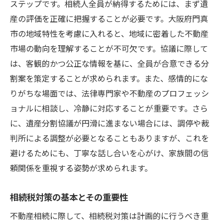
方法
ステップです。相続人全員が納得するためには、まず遺
産の評価を正確に把握することが必要です。大阪府門真
相続手続きの全体像を把握する
市の地域特性を考慮に入れると、地域に密着した不動産
相続戦略の基礎とその重要性
市場の動向を理解することが不可欠です。協議に際して
トラブルを回避するためのポイント
は、客観的かつ公正な情報を基に、全員が合意できる分
法律的視点での対策の立て方
割案を策定することが求められます。また、感情的にな
相続計画の見直し方法
りがちな場面では、法律専門家や不動産のプロフェッシ
将来を見据えた持続可能な戦略
ョナルに相談し、冷静に対応することが重要です。さら
大阪府門真市での不動産相続を成功に導くステ
に、遺産分割協議が円滑に進まない場合には、調停や裁
ップとは
判所による調整が必要となることもありますが、これを
初めに取り組むべき相続準備
避けるためにも、丁寧な話し合いを心がけ、家族間の信
頼関係を重視する姿勢が求められます。
プロセスの各段階での注意点
関係者間のコミュニケーション強化
相続税対策の基本とその重要性
専門家によるサポートの重要性
不動産相続に際して、相続税対策は計画的に行うべき重
課題解決に向けた具体的なアクション