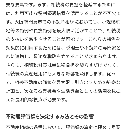
要な要素です。まず、相続税の負担を軽減するために
成功事例から学ぶヒント
は、利用可能な税制優遇措置を活用することが不可欠で
相続不動産の処理で納得のいく結果を得るため
す。大阪府門真市での不動産相続においても、小規模宅
に必要なこと
地等の特例や買換特例を最大限に活かすことで、相続税
相続不動産の売却または管理の選択
の支払いを減少させることが可能です。これらの特例を
納得のいく資産分割方法を模索する
効果的に利用するためには、税理士や不動産の専門家と
相続後の管理と保有戦略を考える
密に連携し、最適な戦略を立てることが求められます。
さらに、相続税対策は単に税負担を減らすだけでなく、
家族の同意を得るためのコミュニケーショ
相続後の資産運用にも大きな影響を及ぼします。従っ
ン
て、相続不動産の価値を最大限に引き出すための綿密な
不動産市場の変化に対応するための準備
計画と、次なる投資機会や生活資金としての活用を見据
将来の不確実性への備え方
えた長期的な視点が必要です。
不動産評価額を決定する方法とその影響
不動産相続の過程において、評価額の算定は極めて重要