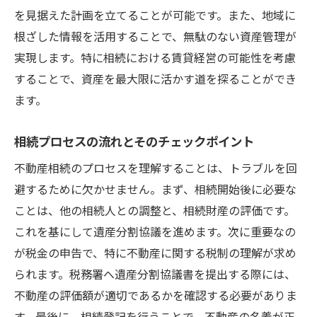
相続税の計算方法とその対策
を見据えた計画を立てることが可能です。また、地域に
法律専門家と連携するメリット
根ざした情報を活用することで、無駄のない資産管理が
実現します。特に相続における賃貸経営の可能性を考慮
税制を有利に活用するためのアドバイス
することで、資産を最大限に活かす道を探ることができ
相続に関連する最新の法改正をチェック
ます。
税務署との関係を円滑にするためのヒント
大阪府門真市で知っておくべき不動産市場の動
相続プロセスの流れとそのチェックポイント
向
不動産相続のプロセスを理解することは、トラブルを回
門真市の不動産市場の現状分析
避するために欠かせません。まず、相続開始後に必要な
地価の変動要因とその影響
ことは、他の相続人との調整と、相続財産の評価です。
市場での競争力を高めるための戦略
これを基にして遺産分割協議を進めます。次に重要なの
地域の開発計画とその将来性
が税金の申告で、特に不動産に関する税制の理解が求め
不動産売買の最新トレンドを把握
られます。税務署へ遺産分割協議書を提出する際には、
不動産の評価額が適切であるかを確認する必要がありま
市場動向から見た効果的な不動産活用法
す。最後に、相続登記を行うことで、不動産の名義が正