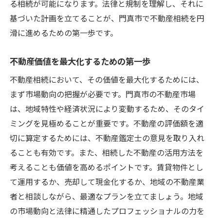
る相続が可能になります。法律と規制を理解し、それに
不動産評価の専門家に依頼するメリット
基づいた計画を立てることが、門真市で不動産相続を円
専門家とのコミュニケーションを円滑にす
滑に進めるための第一歩です。
る方法
相続の複雑性を解消するための専門家の役
不動産価値を最大化するための第一歩
割
不動産相続において、その価値を最大化するためには、
不動産相続に必要な知識を蓄えて次の一歩へ
まず市場動向の把握が必要です。門真市の不動産市場
相続に関する基本事項を押さえる
は、地域特性や経済状況により変動するため、そのタイ
最新情報を収集し知識をアップデート
ミングを見極めることが重要です。不動産の評価額を適
切に算定するためには、不動産鑑定士の意見を取り入れ
トラブルを未然に防ぐための知識
ることも有効です。また、相続した不動産の活用方法を
次世代への引き継ぎを考えた計画
考えることも価値を高めるポイントです。賃貸物件とし
相続後の不動産管理の基本
て運用するか、売却して現金化するか、地域の不動産業
知識を武器にした相続の成功事例
者と相談しながら、最適なプランを立てましょう。地域
門真市の不動産価値を最大化するための効果的
の市場動向と法律に精通したプロフェッショナルの力を