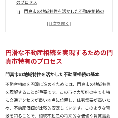
のプロセス
門真市の地域特性を活かした不動産相続の
基本
相続プロセスの流れとそのチェックポイン
ト
地域特有の法律と規制を理解する
円滑な不動産相続を実現するための門
不動産価値を最大化するための第一歩
真市特有のプロセス
門真市における相続手続きの重要なステー
ジ
門真市の地域特性を活かした不動産相続の基本
成功を引き寄せるための地域情報の活用
不動産相続を円滑に進めるためには、門真市の地域特性
不動産相続における法的手続きと税制の重要性
を理解することが重要です。この市は大阪府の中でも特
を理解する
に交通アクセスが良い地点に位置し、住宅需要が高いた
法的手続きをスムーズに進めるための基本
め、不動産価値が比較的安定しています。このような背
知識
景を知ることで、相続不動産の将来的な価値や賃貸需要