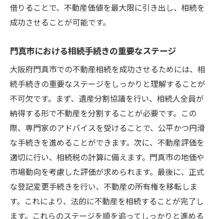
な方法
借りることで、不動産価値を最大限に引き出し、相続を
不動産の価値を高めるためのリノベーショ
成功させることが可能です。
ン
門真市における相続手続きの重要なステージ
賃貸と売却のどちらが有利かを判断する
市場価値を反映した価格設定の方法
大阪府門真市での不動産相続を成功させるためには、相
地域の需要に合わせた不動産活用法
続手続きの重要なステージをしっかりと理解することが
不可欠です。まず、遺産分割協議を行い、相続人全員が
不動産の資産価値を維持するための管理
納得する形で不動産を分割することが必要です。この
不動産投資としての相続戦略
際、専門家のアドバイスを受けることで、公平かつ円滑
不動産相続の課題を克服し安心を得るための実
な手続きを進めることができます。次に、不動産評価を
践的アプローチ
適切に行い、相続税の計算に備えます。門真市の地価や
相続手続きにおけるよくある課題とその解
市場動向を考慮した評価が求められます。最後に、正式
決策
な登記変更手続きを行い、不動産の所有権を移転しま
相続人間のトラブル防止策
す。これにより、法的に不動産を相続することが完了し
安心して相続を進めるためのメンタルケア
ます。これらのステージを順を追ってしっかりと進める