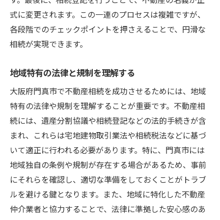
地域特有の規制を活かした不動産相続戦略の構
式に変更されます。この一連のプロセスは複雑ですが、
築
各段階でのチェックポイントを押さえることで、円滑な
地域規制を有効に活用する方法
相続が実現できます。
法的制約をクリアするための対策
門真市の特性を活かした相続戦略
地域特有の法律と規制を理解する
規制変更に対応するフレキシブルなアプロ
大阪府門真市で不動産相続を成功させるためには、地域
ーチ
特有の法律や規制を理解することが重要です。不動産相
不動産価値を高めるための地域特有の施策
続には、遺産分割協議や相続登記などの法的手続きが含
戦略的な相続計画の立案と実行
まれ、これらは宅地建物取引業法や相続税法などに基づ
専門家と共に進める不動産相続の成功へのステ
いて適正に行われる必要があります。特に、門真市には
ップ
地域独自の条例や規制が存在する場合があるため、事前
にそれらを確認し、適切な準備をしておくことがトラブ
専門家の選び方とそのポイント
ルを避ける鍵となります。また、地域に特化した不動産
法律と税務のプロとの効果的な連携
仲介業者と協力することで、法律に準拠した安心感のあ
相談から実行までのプロセスを知る