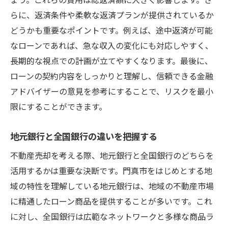
らに、返済条件や柔軟な返済プランが提供されているか
買い手が求める設備と機能を理解する
どうかも重要なポイントです。例えば、途中返済が可能
納得のいく取引を実現する不動産売却のステッ
なローンであれば、急な収入の変化にも対応しやすく、
プ
長期的な視点での計画が立てやすくなります。最後に、
売却プロセスを理解する重要性
ローンの契約内容をしっかりと理解し、信頼できる金融
効果的な宣伝活動の展開方法
アドバイザーの意見を参考にすることで、リスクを最小
交渉力を高めるための事前準備
限にすることができます。
契約書の確認ポイントとリーガルアドバイ
ス
地元銀行と全国銀行の違いを把握する
クロージングに向けた最終調整の方法
不動産売却を考える際、地元銀行と全国銀行のどちらを
売却後の手続きと次へのステップ
活用するかは重要な決断です。門真市をはじめとする地
ローンを使って不動産売却をスムーズに進める
域の特性を理解している地元銀行は、地域の不動産市場
テクニック
に精通したローン商品を提供することが多いです。これ
に対し、全国銀行は広範なネットワークと多様な商品ラ
ローン審査を効率的に進める手法