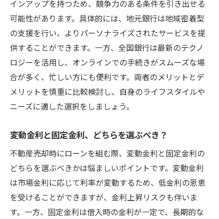
インアップを持つため、競争力のある条件を引き出せる
売却前に準備しておくべき書類一覧
可能性があります。具体的には、地元銀行は地域密着型
金融機関との交渉を円滑にするコツ
の支援を行い、よりパーソナライズされたサービスを提
ローン返済と売却を同時に行う際の留意点
供することができます。一方、全国銀行は最新のテクノ
ローンの条件変更が必要な場合の対処法
ロジーを活用し、オンラインでの手続きがスムーズな場
売却完了までのローン管理方法
合が多く、忙しい方にも便利です。両者のメリットとデ
大阪府門真市での不動産市場を理解し売却を成
メリットを慎重に比較検討し、自身のライフスタイルや
功させる
ニーズに適した選択をしましょう。
門真市の人口動向と不動産市場への影響
変動金利と固定金利、どちらを選ぶべき？
地域の開発計画と市場価値の変動
不動産売却時にローンを組む際、変動金利と固定金利の
過去の売却事例から学ぶ成功の秘訣
どちらを選ぶべきかは悩ましいポイントです。変動金利
市場の動向を把握するための情報源
は市場金利に応じて利率が変動するため、低金利の恩恵
地域経済の動きが不動産に与える影響
を受けることができますが、金利上昇リスクも伴いま
不動産エージェントとの連携で市場を攻略
す。一方、固定金利は借入時の金利が一定で、長期的な