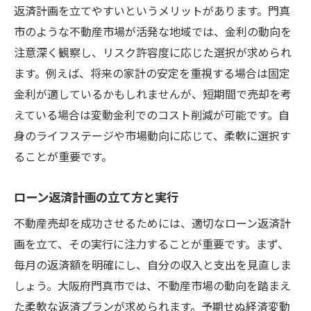
不動産売却におけるローン活用で未来を切り開
返済計画を立てやすいというメリットがあります。門真
く
市のような不動産市場が活発な地域では、金利の動向を
売却後の資金計画を立てる重要性
注意深く観察し、リスク許容度に応じた選択が求められ
ローンを活用した新たな投資戦略
ます。例えば、将来の家計の安定を重視する場合は固定
リスク管理としてのローンの役割
金利が適しているかもしれませんが、短期間で売却を考
えている場合は変動金利でのコスト削減が可能です。自
不動産売却が未来の資産形成に与える影響
身のライフステージや市場動向に応じて、柔軟に選択す
資産を最大化するためのローン再利用法
ることが重要です。
ローン返済後の新たな不動産購入のポイン
ト
ローン返済計画の立て方と実行
不動産売却を成功させるためには、適切なローン返済計
画を立て、その実行に注力することが重要です。まず、
毎月の返済額を明確にし、自分の収入と支出を見直しま
しょう。大阪府門真市では、不動産市場の動向を踏まえ
た柔軟な返済プランが求められます。予期せぬ経済変動