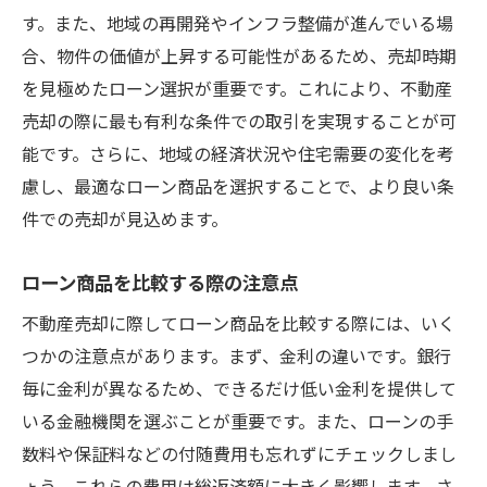
地域住民のニーズを反映した物件改良
す。また、地域の再開発やインフラ整備が進んでいる場
不動産売却でローンを有効活用する方法を解説
合、物件の価値が上昇する可能性があるため、売却時期
ローンを利用する際の基礎知識
を見極めたローン選択が重要です。これにより、不動産
売却前に知っておくべきローンの利点
売却の際に最も有利な条件での取引を実現することが可
ローン活用による税制優遇のポイント
能です。さらに、地域の経済状況や住宅需要の変化を考
慮し、最適なローン商品を選択することで、より良い条
ローン残高の確認と計画的な返済方法
件での売却が見込めます。
売却益を最大化するためのローン活用術
ローン審査に通るための準備事項
ローン商品を比較する際の注意点
プロが教える門真市での物件価値を高める秘訣
不動産売却に際してローン商品を比較する際には、いく
リノベーションで価値をプラスする方法
つかの注意点があります。まず、金利の違いです。銀行
視覚的魅力を引き出すホームステージング
毎に金利が異なるため、できるだけ低い金利を提供して
エネルギー効率を高めるエコ改修のすすめ
いる金融機関を選ぶことが重要です。また、ローンの手
地域内の競合物件の分析と差別化戦略
数料や保証料などの付随費用も忘れずにチェックしまし
プロフェッショナルな写真撮影の効果
ょう。これらの費用は総返済額に大きく影響します。さ