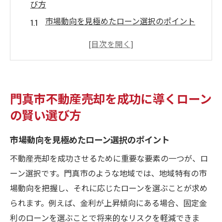
び方
市場動向を見極めたローン選択のポイント
ローン商品を比較する際の注意点
地元銀行と全国銀行の違いを把握する
変動金利と固定金利、どちらを選ぶべき？
ローン返済計画の立て方と実行
門真市不動産売却を成功に導くローン
金融アドバイザーに相談するメリット
の賢い選び方
地域特性を活かした不動産売却戦略の重要性
市場動向を見極めたローン選択のポイント
門真市の不動産市場の特性を理解する
地域特性を活かした価格設定の方法
不動産売却を成功させるために重要な要素の一つが、ロ
効果的なプロモーション戦略の構築
ーン選択です。門真市のような地域では、地域特有の市
場動向を把握し、それに応じたローンを選ぶことが求め
売却に適した時期を見極めるポイント
られます。例えば、金利が上昇傾向にある場合、固定金
地域特化型エージェントを活用する利点
利のローンを選ぶことで将来的なリスクを軽減できま