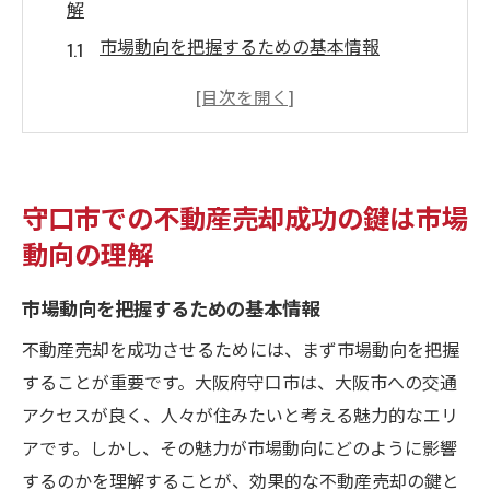
解
市場動向を把握するための基本情報
守口市の不動産市場の過去と現在
需要と供給のバランスを分析する方法
経済指標が不動産売却に与える影響
地元専門家からの市場インサイト
守口市での不動産売却成功の鍵は市場
成功事例から学ぶ市場動向の活用法
動向の理解
地域特性を活かした守口市不動産売却の効果的
な戦略
市場動向を把握するための基本情報
地域特性を理解するための基本ステップ
不動産売却を成功させるためには、まず市場動向を把握
守口市の生活環境を売却にどう活かすか
することが重要です。大阪府守口市は、大阪市への交通
地域に根差したマーケティング戦略
アクセスが良く、人々が住みたいと考える魅力的なエリ
アです。しかし、その魅力が市場動向にどのように影響
購入希望者に響く地域の魅力の伝え方
するのかを理解することが、効果的な不動産売却の鍵と
地域特性を活かした価格設定のコツ