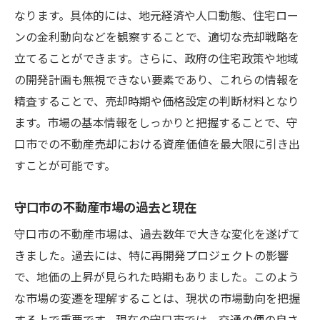
なります。具体的には、地元経済や人口動態、住宅ロー
守口市の特性を活かした売却の成功事例
ンの金利動向などを観察することで、適切な売却戦略を
大阪府守口市の魅力を活かして資産価値を最大
立てることができます。さらに、政府の住宅政策や地域
化する方法
の開発計画も無視できない要素であり、これらの情報を
資産価値を高めるためのリノベーションア
精査することで、売却時期や価格設定の判断材料となり
イデア
ます。市場の基本情報をしっかりと把握することで、守
守口市のロケーションがもたらす付加価値
口市での不動産売却における資産価値を最大限に引き出
地域のイベントや施設を活用する方法
すことが可能です。
周辺インフラの整備が資産価値に与える影
守口市の不動産市場の過去と現在
響
教育施設の充実がもたらすメリット
守口市の不動産市場は、過去数年で大きな変化を遂げて
きました。過去には、特に再開発プロジェクトの影響
不動産価値向上につながる最新トレンド
で、地価の上昇が見られた時期もありました。このよう
不動産売却で理想の住まいを手に入れるための
な市場の変遷を理解することは、現状の市場動向を把握
戦略
する上で重要です。現在の守口市では、交通の便の良さ