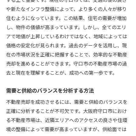
理想の住まいをイメージするためのヒント
や新たなインフラ整備によって、より多くの人々が移り
売却利益を次の住まいに活かす方法
住むようになっています。この結果、住宅の需要が増加
購入希望者の視点で考える不動産売却
し、物件の価値が高まっています。しかし、全てのエリ
売却のタイミングと購入計画の立て方
アで地価が上昇しているわけではなく、地域によっては
理想の住まいを見つけるための検索術
価格の安定化が見られます。過去のデータを活用し、現
在の市場状況を正確に把握することで、効率的な不動産
売却から購入までをスムーズに進める秘訣
売却を進めることができます。守口市の不動産市場の過
守口市で注目の不動産売却成功事例から学ぶ秘
去と現在を理解することが、成功への第一歩です。
訣
成功事例に見る市場戦略のポイント
需要と供給のバランスを分析する方法
購入者のニーズを捉えた成功事例
不動産売却を成功させるには、需要と供給のバランスを
失敗しないための成功事例からの教訓
正確に分析することが不可欠です。大阪府守口市におけ
顧客満足度が高い売却事例の特徴
る不動産市場は、近隣エリアへのアクセスの良さや住環
短期間での売却成功例に学ぶ方法
境の整備によって需要が高まっていますが、供給面では
想定外の利益を得た事例の再現方法