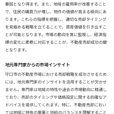
要因となり得ます。また、地域の雇用率が改善すること
競合分析を行う際のポイント
で、住民の購買力が増し、物件の価値が高まる傾向にあ
価格設定に影響を与える市場要因
ります。これらの指標を把握し、適切な売却タイミング
市場動向に応じた売却戦略の調整
を見極める戦略を立てることで、資産価値を引き出すこ
市場分析から導き出された成功への道
とが可能となります。市場の動向を常に監視し、経済指
不動産売却プロが教える守口市での効果的な売
標の変化に柔軟に対応することが、不動産売却成功の鍵
却術
となります。
プロが教える物件の魅力を引き出す方法
売却前の準備で差をつけるテクニック
地元専門家からの市場インサイト
購入希望者を引きつける広告戦略
守口市の不動産市場における売却戦略を成功させるため
交渉を有利に進めるためのポイント
には、地元専門家のインサイトを活用することが欠かせ
ません。専門家は地域の特性や過去の市場動向に精通し
契約成立をスムーズにするコミュニケーシ
ており、売却のタイミングや価格設定に関する的確なア
ョン術
ドバイスを提供してくれます。特に、不動産売却におい
プロが実践する売却後のフォローアップ
ては地域に特有の需要と供給のバランスを理解すること