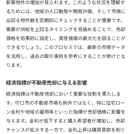
新築物件の増加が見られます。このような状況を理解す
住みやすい守口市での不動産売却で押さえるべ
るためには、地域の人口動態や開発計画、そして市場に
きポイント
出回る物件数を定期的にチェックすることが重要です。
需要が供給を上回るタイミングを見極めることで、売却
守口市の住環境が不動産価値に与える影響
価格を効果的に設定し、資産価値の最大化を図ることが
交通アクセスの良さを生かす売却戦略
できるでしょう。このプロセスでは、最新の市場データ
自然環境を売却時にアピールする方法
を活用し、過去の取引事例を参考にすることが助けとな
地元コミュニティの活用が成功の鍵
ります。
安全性が高いエリアの売却ポイント
守口市の生活利便性を売却にどう結びつけ
経済指標が不動産売却に与える影響
るか
経済指標は不動産売却において重要な役割を果たしま
市場分析を駆使した守口市不動産売却のステッ
す。守口市の不動産市場も例外ではなく、特に住宅ロー
プ
ン金利や地域の雇用率といった指標が売却価格に影響を
市場分析の基本ステップと注意点
与えます。金利が低下すると購入希望者が増加し、売却
守口市の不動産市場を細かく分析する方法
チャンスが拡大する一方で、金利上昇は購買意欲を削ぐ