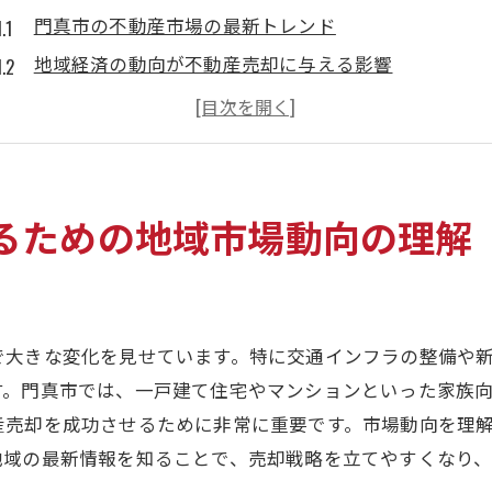
門真市の不動産市場の最新トレンド
地域経済の動向が不動産売却に与える影響
門真市での不動産価格推移の分析
近隣地域と比較した門真市の不動産市場の特徴
不動産売却成功のために知っておくべき市場データ
門真市の不動産需要と供給のバランス
るための地域市場動向の理解
門真市で不動産売却を最大限に活かす具体的アプローチ
効果的な不動産売却のための価格設定のコツ
不動産売却時に考慮すべき門真市の地域特性
で大きな変化を見せています。特に交通インフラの整備や
買い手の心を掴むための物件プレゼンテーション
す。門真市では、一戸建て住宅やマンションといった家族
地域イベントや情報を活用した売却促進方法
産売却を成功させるために非常に重要です。市場動向を理
プロフェッショナルの助言を受けるタイミング
地域の最新情報を知ることで、売却戦略を立てやすくなり
オンラインプラットフォームを活用した売却戦略