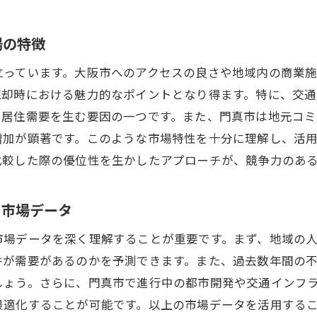
門真市のプロフェッショナルが推奨する売却方法
専門家から見た門真市の不動産市場の未来
場の特徴
物件価値を引き出すための戦略的な不動産売却方法
立っています。大阪市へのアクセスの良さや地域内の商業
物件の魅力を最大限に引き出す方法
売却時における魅力的なポイントとなり得ます。特に、交
リノベーションが不動産価値に与える効果
い居住需要を生む要因の一つです。また、門真市は地元コ
買い手に響く広告戦略の立て方
増加が顕著です。このような市場特性を十分に理解し、活
評価額を上げるためのインテリアデザイン
比較した際の優位性を生かしたアプローチが、競争力のあ
不動産売却時の最適なタイミングとは
門真市の物件で成功する写真撮影のコツ
き市場データ
地域特性を活かした大阪府門真市の不動産売却戦略
市場データを深く理解することが重要です。まず、地域の
門真市の交通アクセスが売却に与える影響
件が需要があるのかを予測できます。また、過去数年間の
地域の生活環境を強調した売却アプローチ
しょう。さらに、門真市で進行中の都市開発や交通インフ
近隣施設と連携したプロモーション活動
最適化することが可能です。以上の市場データを活用する