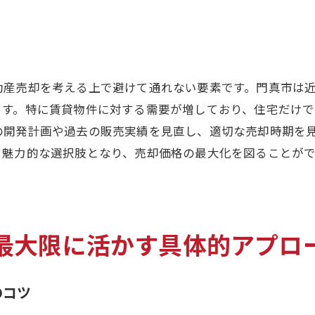
地元コミュニティの強みを活かした売却方法
門真市特有の文化やイベントを利用した売却戦略
環境配慮型の物件アピールポイント
納得のいく不動産売却を実現するためのヒント
動産売却を考える上で避けて通れない要素です。門真市は
売却プロセスでのコミュニケーションの重要性
ます。特に賃貸物件に対する需要が増しており、住宅だけで
価格交渉を成功させるための戦略
の開発計画や過去の販売実績を見直し、適切な売却時期を
て魅力的な選択肢となり、売却価格の最大化を図ることが
買い手の心理を理解するためのヒント
売却活動の改善ポイントを見極める方法
不動産売却の失敗を避けるための注意点
成功事例から学ぶ門真市での売却方法
最大限に活かす具体的アプロ
門真市で不動産売却を成功に導くステップバイステップガ
初めての不動産売却でも安心のステップ
のコツ
売却準備から成功までの流れを徹底解説