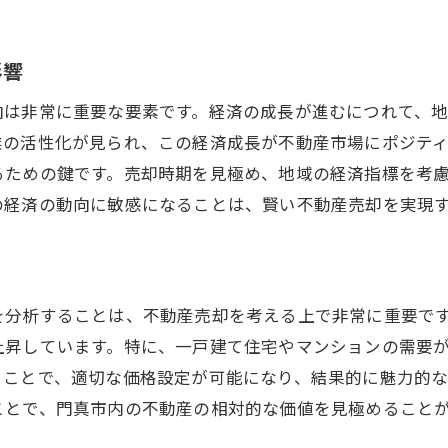
不動産売却をスムーズに進めるための準備ステップ
不動産売却前に必要な書類と手続き
影響
売却を成功させるための物件準備
向は非常に重要な要素です。経済の成長が進むにつれて、
門真市で不動産エージェントを選ぶ際のポイント
業の活性化が見られ、この経済成長が不動産市場にポジテ
売却活動を円滑に進めるためのスケジュール管理
るための鍵です。売却時期を見極め、地域の経済指標を考
の経済の動向に敏感になることは、賢い不動産売却を実現
購入希望者への対応で重要な点
決済までの流れと準備事項
プロフェッショナルな視点で門真市の不動産売却を考える
専門家が語る門真市の不動産売却の魅力
を分析することは、不動産売却を考える上で非常に重要で
不動産売却専門家からのアドバイス
上昇しています。特に、一戸建て住宅やマンションの需要
ることで、適切な価格設定が可能になり、結果的に魅力的
プロが教える効果的なマーケティング戦略
ことで、門真市内の不動産の相対的な価値を見極めること
売却成功のための法律と税金の基礎知識