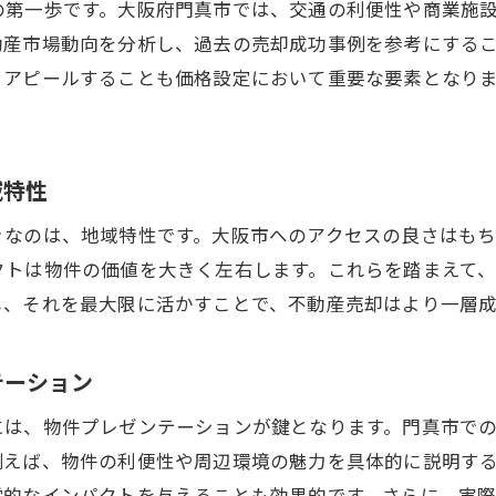
の第一歩です。大阪府門真市では、交通の利便性や商業施
不動産売却の各ステップで気をつけるべきポイント
動産市場動向を分析し、過去の売却成功事例を参考にする
購入希望者を引き付けるための各ステージの戦略
とアピールすることも価格設定において重要な要素となり
売却プロセスを効率的に進めるテクニック
門真市での不動産売却成功例を参考にしたガイド
域特性
きなのは、地域特性です。大阪市へのアクセスの良さはも
クトは物件の価値を大きく左右します。これらを踏まえて
し、それを最大限に活かすことで、不動産売却はより一層
テーション
には、物件プレゼンテーションが鍵となります。門真市で
例えば、物件の利便性や周辺環境の魅力を具体的に説明す
覚的なインパクトを与えることも効果的です。さらに、実