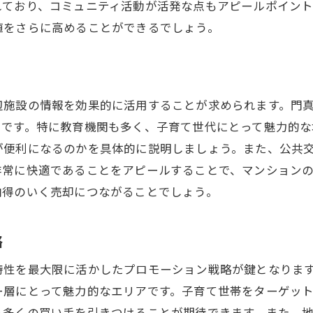
れており、コミュニティ活動が活発な点もアピールポイント
リスクを最小限にする取引方法
値をさらに高めることができるでしょう。
将来の資産形成を見据えた売却戦略
購入者視点でのアピールポイント
売却収益の賢い活用方法
辺施設の情報を効果的に活用することが求められます。門
いです。特に教育機関も多く、子育て世代にとって魅力的な
が便利になるのかを具体的に説明しましょう。また、公共
非常に快適であることをアピールすることで、マンション
納得のいく売却につながることでしょう。
略
特性を最大限に活かしたプロモーション戦略が鍵となりま
ー層にとって魅力的なエリアです。子育て世帯をターゲッ
り多くの買い手を引きつけることが期待できます。また、