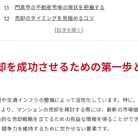
門真市の不動産市場の現状を把握する
売却のタイミングを見極めるコツ
適切な売却準備とその重要性
地域特性を理解し戦略を立てる
専門家のアドバイスを活用する方法
成功事例から学ぶ売却のポイント
却を成功させるための第一歩
地域特性を活かして門真市のマンションを高く売る方法
門真市の魅力をアピールするポイント
周辺施設情報を最大限に活用する
発や交通インフラの整備によって活性化しています。特に
地域の特性に合ったプロモーション戦略
により、マンションの売却を検討する際には、最新の市場
マンションの特性を生かした広告展開
体的な売却戦略を立てるための有益な情報を得ることがで
地域コミュニティへの参加とその効果
、競争力を維持するために欠かせない要素です。
市場ニーズに応じた価格設定の工夫