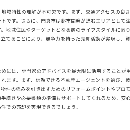
購入者に響くストーリーの伝え方
小さな工夫で大きな価値を生む方法
、地域特性の理解が不可欠です。まず、交通アクセスの良
ントです。さらに、門真市は都市開発が進むエリアとして
納得の取引を実現する門真市のマンション売却ガイド
す。地域住民やターゲットとなる層のライフスタイルに寄
交渉力を高めるための準備
を立てることにより、競争力を持った売却活動が実現し、
法律と契約に関する基本知識
信頼できる不動産エージェントの選び方
適正価格での売却を実現するテクニック
ためには、専門家のアドバイスを最大限に活用することが
購入者とのコミュニケーションのコツ
くれます。まず、信頼できる不動産エージェントを選び、
売却後の手続きをスムーズに進める方法
、物件の強みを引き出すためのリフォームポイントやプロ
門真市でマンションを売却する際の重要なステップ
的手続きや必要書類の準備もサポートしてくれるため、安
売却の目的を明確にする
条件での売却を実現できるでしょう。
物件調査と評価のポイント
販売戦略の策定と実行