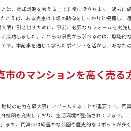
契約交渉とそのプロセス
ことは、売却戦略を考える上で非常に役立ちます。過去に
売却後の手続きと注意点
。たとえば、ある売主は市場の動向をしっかりと把握し、
次のステップへの準備と計画
最大限に引き出すために、事前に必要なリフォームを実施
門真市の不動産市場を理解して賢くマンションを売る
とに成功しました。これらの事例から学べるのは、戦略的
地域市場の動向を徹底分析
とです。本記事を通じて学んだポイントを活かし、あなた
価格競争力を高める方法
視覚的な物件プレゼンテーションの重要さ
真市のマンションを高く売る
購入希望者の心理を掴む戦略
競争優位性を持つ物件の特徴
地域密着型の情報収集法
資産を最大化する門真市のマンション売却成功術
、地域の魅力を最大限にアピールすることが重要です。門
教育機関も充実しており、生活環境が整備されています。
現状分析と改善策の立案
す。また、門真市は緑豊かな公園や歴史的なスポットが多
時間をかけずに売却するテクニック