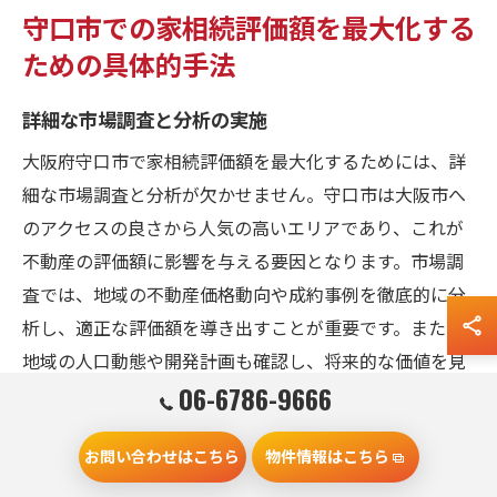
守口市での家相続評価額を最大化する
ための具体的手法
詳細な市場調査と分析の実施
大阪府守口市で家相続評価額を最大化するためには、詳
細な市場調査と分析が欠かせません。守口市は大阪市へ
のアクセスの良さから人気の高いエリアであり、これが
不動産の評価額に影響を与える要因となります。市場調
査では、地域の不動産価格動向や成約事例を徹底的に分
析し、適正な評価額を導き出すことが重要です。また、
地域の人口動態や開発計画も確認し、将来的な価値を見
06-6786-9666
据えた評価を行うことで、より高い評価額を目指せま
す。市場調査には専門的な知識と経験が必要なため、信
お問い合わせはこちら
物件情報はこちら
頼できる不動産業者の協力を得ることも考慮しましょ
う。