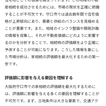
自然環境と住みやすさが評価にどう影響す
産相続を成功させるためには、市場の現状を正確に把握
るか
することが不可欠です。守口市では過去数年間で住宅価
都市開発計画と今後の期待
格が上昇傾向にあり、需要と供給のバランスを見極める
地域コミュニティの強さと不動産価値
ことが重要です。また、地域のインフラ整備や開発計画
の情報を収集し、それが不動産価値にどのように影響す
現地訪問で得られるリアルな情報
るのかを分析することで、相続時の評価額をより正確に
守口市の家相続で評価額を上げるための秘訣を
予測することが可能になります。こうした情報を基にし
公開
た市場分析は、家相続の評価額を最大化するための第一
プロの視点でみる評価額の上げ方
歩です。
成功例から学ぶ評価額向上策
賢い投資で評価を引き上げる
評価額に影響を与える要因を理解する
効果的な広告戦略で価値を伝える
大阪府守口市での家相続の評価額を最大化するために
魅力的なプレゼンテーションの重要性
は、評価額に影響を与える多くの要因を理解することが
評価額アップのための法的アドバイス
不可欠です。まず、立地条件は大きな要素で、交通アク