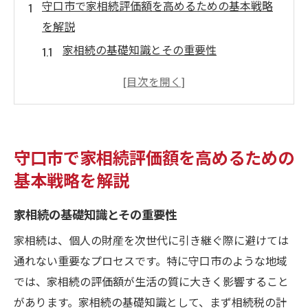
守口市で家相続評価額を高めるための基本戦略
を解説
家相続の基礎知識とその重要性
守口市の不動産市場の現状を把握
評価額に影響を与える要因を理解する
地域特性を考慮した適切な評価方法
専門家の意見を活用した評価額の最大化
守口市で家相続評価額を高めるための
家相続の手続きで注意すべきポイント
基本戦略を解説
地域特性を活かした守口市の家相続評価のコツ
家相続の基礎知識とその重要性
守口市の交通アクセスと生活環境の魅力
地域の歴史や文化が評価額に与える影響
家相続は、個人の財産を次世代に引き継ぐ際に避けては
周辺施設の充実度と評価の関係
通れない重要なプロセスです。特に守口市のような地域
では、家相続の評価額が生活の質に大きく影響すること
住宅地の需要と供給を見極める方法
があります。家相続の基礎知識として、まず相続税の計
地元の不動産業者の情報を活用する