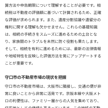
算方法や申告期限について理解することが必要です。相
地域特性を活かした戦略的評価
続税は不動産の評価額に基づいて計算されるため、正確
守口市で家相続評価額を最大化するためのポイ
な評価が求められます。また、遺産分割協議や遺留分の
ントとは
権利に関する理解も欠かせません。これらの基礎知識
効果的なリフォームで資産価値を上げる
は、相続の手続きをスムーズに進めるための土台とな
市場動向を反映した価格設定の重要性
り、家族間のトラブルを未然に防ぐ役割も果たします。
適切なタイミングで評価額を見直す
そして、相続を有利に進めるためには、最新の法律情報
や地域特性を反映した評価方法を常にアップデートする
長期的な視点での資産管理
ことが重要です。
評価額向上に役立つ行政のサポート
柔軟な対応で市場の変化に適応する
守口市の不動産市場の現状を把握
家相続評価額を高めるために知っておくべき守
守口市の不動産市場は、大阪市に隣接し、交通の便が非
口市の特徴
常に良いことから非常に活発です。京阪本線や大阪メト
守口市の地理的利便性とその影響
ロの利便性は、ファミリー層からの人気を集めており、
地域の教育機関と評価額の関連性
住宅地としての価値も高まっています。この地域の不動