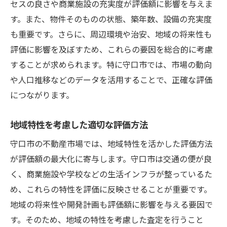
守口市での家相続評価額を最大化するための具
セスの良さや商業施設の充実度が評価額に影響を与えま
体的手法
す。また、物件そのものの状態、築年数、設備の充実度
も重要です。さらに、周辺環境や治安、地域の将来性も
詳細な市場調査と分析の実施
評価に影響を及ぼすため、これらの要因を総合的に考慮
リノベーションによる価値の向上
することが求められます。特に守口市では、市場の動向
適切な不動産エージェントの選び方
や人口推移などのデータを活用することで、正確な評価
評価額を高めるための契約の工夫
につながります。
将来的な価値を見据えた戦略
地域独自の特性を活かした評価方法
地域特性を考慮した適切な評価方法
守口市での家相続成功のために知っておくべき
守口市の不動産市場では、地域特性を活かした評価方法
評価ポイント
が評価額の最大化に寄与します。守口市は交通の便が良
法令遵守と評価への影響
く、商業施設や学校などの生活インフラが整っているた
エコやサステナビリティの評価効果
め、これらの特性を評価に反映させることが重要です。
地域の将来性や開発計画も評価額に影響を与える要因で
地元住民の声を反映した評価策
す。そのため、地域の特性を考慮した査定を行うこと
評価に関わる最新の法改正