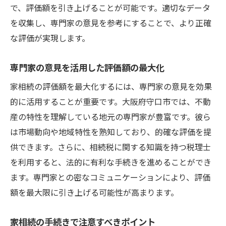
で、評価額を引き上げることが可能です。適切なデータ
環境変化がもたらす評価額の変動
を収集し、専門家の意見を参考にすることで、より正確
適切な保険とリスクマネジメント
な評価が実現します。
家相続評価額を守口市で最大化するためのプロ
のアドバイス
専門家の意見を活用した評価額の最大化
不動産エキスパートによる評価額向上の秘
家相続の評価額を最大化するには、専門家の意見を効果
訣
的に活用することが重要です。大阪府守口市では、不動
交渉力を活かした評価額の最大化
産の特性を理解している地元の専門家が豊富です。彼ら
新しいテクノロジーを使った評価方法
は市場動向や地域特性を熟知しており、的確な評価を提
プロによる詳細な評価プロセスの解説
供できます。さらに、相続税に関する知識を持つ税理士
を利用すると、法的に有利な手続きを進めることができ
地域に密着した戦略の効果
ます。専門家との密なコミュニケーションにより、評価
長期的なパートナーシップでの成功例
額を最大限に引き上げる可能性が高まります。
家相続の手続きで注意すべきポイント