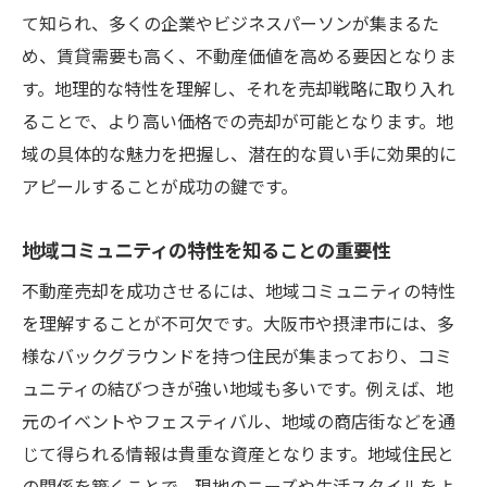
て知られ、多くの企業やビジネスパーソンが集まるた
方法
め、賃貸需要も高く、不動産価値を高める要因となりま
地域の不動産ネットワークを活用する
す。地理的な特性を理解し、それを売却戦略に取り入れ
コミュニティとの関係構築の重要性
ることで、より高い価格での売却が可能となります。地
不動産売却における大阪市摂津市の市場動向を
域の具体的な魅力を把握し、潜在的な買い手に効果的に
徹底解説
アピールすることが成功の鍵です。
近年の売買動向とその背景
大阪市摂津市における価格トレンド
地域コミュニティの特性を知ることの重要性
需要と供給のバランスを理解する
不動産売却を成功させるには、地域コミュニティの特性
政府方針が市場に与える影響
を理解することが不可欠です。大阪市や摂津市には、多
人口動態から見る市場の未来予測
様なバックグラウンドを持つ住民が集まっており、コミ
ュニティの結びつきが強い地域も多いです。例えば、地
新築と中古物件の市場比較
元のイベントやフェスティバル、地域の商店街などを通
大阪府大阪市摂津市での不動産売却を成功させ
じて得られる情報は貴重な資産となります。地域住民と
るための具体的なステップ
の関係を築くことで、現地のニーズや生活スタイルをよ