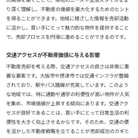
売却前の物件評価と査定の準備
り深く理解し、不動産の価値を最大化するためのヒント
効果的な広告戦略の立案
を得ることができます。地域に根ざした情報を売却活動
適切な価格設定の重要性
に活かし、買い手にとって魅力的な物件を提供すること
内覧対応とその準備
で、売却プロセスを円滑に進めることができるのです。
交渉を成功に導くためのポイント
交通アクセスが不動産価値に与える影響
契約締結後のスムーズな引き渡し手続き
地域特性を活かした大阪市摂津市の不動産価値
不動産売却を考える際、交通アクセスの良さは非常に重
最大化戦略
要な要素です。大阪市や摂津市では交通インフラが整備
されており、駅やバス路線が充実しています。このよう
リノベーションがもたらす価値向上
な地域では、特に通勤や通学の利便性が高い物件が人気
エコフレンドリーな改善での価値アップ
を集め、市場価値が上昇する傾向にあります。交通アク
プライベートスペースの活用法
セスが良好であることは、買い手にとって日常生活の利
外観の魅力を高めるためのポイント
便性を大きく向上させるからです。そのため、交通の便
地域特性を反映したインテリアデザイン
を活かした不動産戦略を立てることが売却成功のカギと
購入者心理を意識した物件の演出