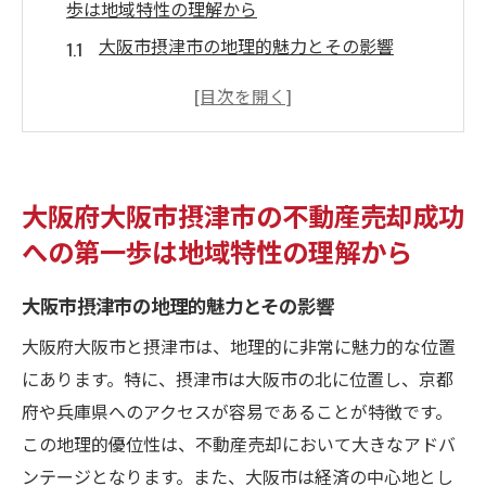
歩は地域特性の理解から
大阪市摂津市の地理的魅力とその影響
地域コミュニティの特性を知ることの重要
性
交通アクセスが不動産価値に与える影響
学校や公共施設が持つ大きな影響力
大阪府大阪市摂津市の不動産売却成功
大阪市摂津市の文化的背景を理解する
への第一歩は地域特性の理解から
地域の歴史と不動産市場の関係
地域密着型の戦略で大阪市摂津市の不動産売却
大阪市摂津市の地理的魅力とその影響
をスムーズに進める秘訣
大阪府大阪市と摂津市は、地理的に非常に魅力的な位置
地元の不動産業者との連携の利点
にあります。特に、摂津市は大阪市の北に位置し、京都
地域特化型マーケティングの実践法
府や兵庫県へのアクセスが容易であることが特徴です。
買い手のニーズを捉えるための地域分析
この地理的優位性は、不動産売却において大きなアドバ
ンテージとなります。また、大阪市は経済の中心地とし
地元イベントを活かしたプロモーションの