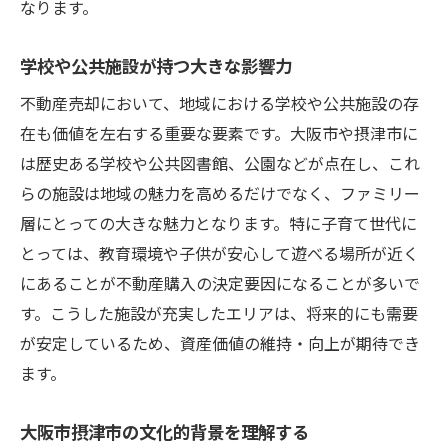
なります。
地域密着型プロフェッショナル知識で大阪市摂
学校や公共施設が持つ大きな影響力
津市の不動産売却を成功へ
不動産業界の最新トレンドを知る
不動産売却において、地域における学校や公共施設の存
プロフェッショナルによる市場レポートの
在も価値を左右する重要な要素です。大阪市や摂津市に
活用
は歴史ある学校や公共図書館、公園などが点在し、これ
らの施設は地域の魅力を高めるだけでなく、ファミリー
地域密着型知識がもたらす競争優位性
層にとっての大きな魅力となります。特に子育て世代に
顧客満足度を高めるフォローアップ方法
とっては、教育環境や子供が安心して遊べる場所が近く
地域の不動産法律と規制の理解
にあることが不動産購入の決定要因になることが多いで
プロフェッショナルネットワークの活用
す。こうした施設が充実したエリアは、将来的にも需要
大阪府大阪市摂津市の市場を熟知した不動産売
が安定しているため、資産価値の維持・向上が期待でき
却のための戦略的アプローチ
ます。
地域特性を活かした販売計画の立案
大阪市摂津市の文化的背景を理解する
競合物件との差別化ポイント