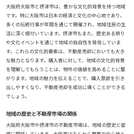
オンラインプラットフォームの戦略的活用
大阪府大阪市と摂津市は、豊かな文化的背景を持つ地域
ターゲット層に応じた広告戦術
です。特に大阪市は日本の経済と文化の中心地であり、
多くの伝統行事が年間を通じて開催され、地域住民の生
季節による売却タイミングの見極め
活に深く根付いています。摂津市もまた、歴史ある祭り
市場変動に応じた柔軟な戦略変更
や文化イベントを通じて地域の独自性を発信していま
大阪市摂津市の不動産売却成功のために知って
す。これらの文化的要素は、不動産売却においても大き
おくべき地域特有のポイント
な魅力となります。購入者に対して、地域の文化的背景
学区が不動産価格に与える影響
を理解してもらうことは、物件の価値を高めることに繋
地域の発展計画とその影響
がります。地域の魅力を伝えることで、購入意欲を引き
近隣商業施設の存在価値
出しやすくなり、不動産売却を成功に導くことができる
自然環境が持つ不動産価値への影響
でしょう。
地域イベントが不動産市場に与える変化
地域の歴史と不動産市場の関係
公共交通機関の利便性と不動産価値
大阪府大阪市や摂津市の不動産市場は、地域の歴史と密
接に関係しています。大阪市は古くから商業の中心地と