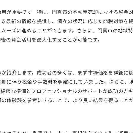
税理士に相談するメリット
成功者の声から学ぶ実践的アドバイス
活用が重要です。特に、門真市の不動産売却における税金
する最新の情報を提供し、個々の状況に応じた節税対策を
売却後の資金を最大化するための不動産売却税金対策
スムーズに進めることができます。さらに、門真市の地域
資金管理の基本と応用
却後の資金活用を最大化することが可能です。
税負担を減らすためのアイデア
売却益を活用する資産運用
将来のための資金計画
つか紹介します。成功者の多くは、まず市場価格を詳細に
プロのアドバイスで資金を有効活用
売却に伴う税金や手数料を明確にしていました。さらに、
資金最大化に成功した事例
、綿密な準備とプロフェッショナルのサポートが成功のカ
門真市での不動産売却を有利に進めるための税金対策
者の体験談を参考にすることで、より良い結果を得ること
門真市の市場動向を把握する
効果的な税金対策で売却を促進
地元の制度と特例を活用する
定させるために重要です。まず、売却益をどのように運用