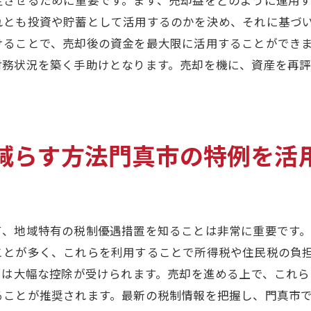
売却時に必要な手続きと注意点
れとも投資や貯蓄として活用するのかを決め、それに基づ
成功例から学ぶ売却のテクニック
けることで、売却後の資金を最大限に活用することができ
専門家と連携して売却を成功させる
財務状況を築く手助けとなります。売却を機に、資産を再
成功事例から学ぶ門真市での不動産売却税金対策
成功事例に見る効果的な税金対策
売却に成功した人の共通点
減らす方法門真市の特例を活
税負担を減らした秘訣とは
税理士との連携で成功を掴む
成功者が教える資産運用法
今後の売却に役立つヒント
て、地域特有の税制優遇措置を知ることは非常に重要です
知っておくべき門真市の不動産売却における税金対策のポ
ことが多く、これらを利用することで所得税や住民税の負
には大幅な控除が受けられます。売却を進める上で、これ
売却前に知っておくべき税金対策
ることが推奨されます。最新の税制情報を把握し、門真市
門真市での特例の利用法