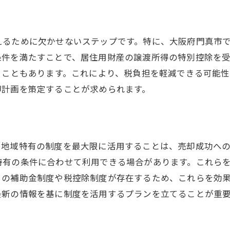
地域特有の節税特例を活用する不動産売却の成功ステップ
節税特例の概要と適用条件
えるために欠かせないステップです。特に、大阪府門真市
実践的な節税対策プランの立て方
条件を満たすことで、居住用財産の譲渡所得の特別控除を
門真市の法律や制度の最新情報
ることもあります。これにより、税負担を軽減できる可能
売却のタイミングで節税効果を最大化
却計画を策定することが求められます。
税金対策のためのプロのサポート
成功事例から学ぶ税金対策のポイント
門真市の不動産売却で成功するための税金対策の基本
、地域特有の制度を最大限に活用することは、売却成功へ
売却プロセスを理解する
特有の条件に合わせて利用できる場合があります。これら
節税特例の選択と適用法
自の補助金制度や税控除制度が存在するため、これらを効
最新の情報を基に制度を活用するプランを立てることが重
税金対策を支える法的基盤
売却後の資産管理と節税