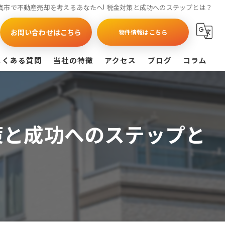
真市で不動産売却を考えるあなたへ! 税金対策と成功へのステップとは？
お問い合わせはこちら
物件情報はこちら
よくある質問
当社の特徴
アクセス
ブログ
コラム
買取
戸建て
策と成功へのステップと
マンション
相続
査定