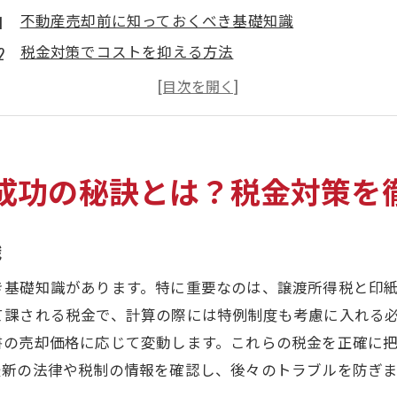
不動産売却前に知っておくべき基礎知識
税金対策でコストを抑える方法
門真市特有の制度を最大限に活用する
税理士の活用で売却をスムーズに
売却成功者のケーススタディ
未来のための資金計画
成功の秘訣とは？税金対策を
不動産売却時の税金を減らす方法門真市の特例を活用しよ
門真市で利用できる税制優遇措置
識
長期所有特例のメリットを理解する
き基礎知識があります。特に重要なのは、譲渡所得税と印
居住用財産の特例で税負担を軽減
て課される税金で、計算の際には特例制度も考慮に入れる
補助金制度を利用して費用を削減
書の売却価格に応じて変動します。これらの税金を正確に
専門家との連携で最適な税金対策を
最新の法律や税制の情報を確認し、後々のトラブルを防ぎ
売却前に確認するべき書類と手続き