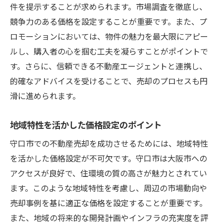
件を提示することが求められます。市場調査を徹底し、
売却前に準備すべき書類とその役割
競争力のある価格を設定することが重要です。また、プ
市場価格の動向と適正価格の見極め方
ロモーションにおいては、物件の魅力を最大限にアピー
プロに学ぶ不動産売却価格を上げるための具体
ルし、購入者の心を掴む工夫を凝らすことがポイントで
的手法
す。さらに、信頼できる不動産エージェントと連携し、
精度の高い査定を受けるためのポイント
的確なアドバイスを受けることで、売却のプロセスも円
価格交渉を有利に進めるための準備
滑に進められます。
プロが薦める内覧の工夫と演出
地域特性を活かした価格設定のポイント
売却成功例から学ぶ改善点とコツ
守口市での不動産売却を成功させるためには、地域特性
価格を上げるリノベーションの選択肢
を活かした価格設定が不可欠です。守口市は大阪市への
最新の市場情報を活用した売却戦略
アクセスが良好で、住環境の質の高さが魅力とされてい
守口市の不動産売却で良い条件を引き出すため
ます。このような地域特性を考慮し、周辺の市場動向や
の交渉術
売却事例を基に適正な価格を設定することが重要です。
購入者との信頼関係を築くコミュニケーシ
また、地域の将来的な開発計画やインフラの充実度を評