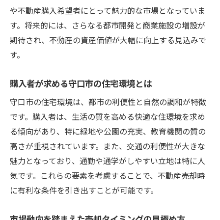
や不動産購入希望者にとって魅力的な市場となっていま
査定価格を引き上げるためのリフォーム戦
す。将来的には、さらなる都市開発と商業施設の増設が
略
期待され、不動産の資産価値が大幅に向上する見込みで
購入検討者にアピールするためのポイント
す。
売却後のフォローアップで信頼関係を構築
地域特性を活かした守口市の不動産市場分析法
購入者が求める守口市の住宅環境とは
守口市の人口動態から見る不動産需要
守口市の住宅環境は、都市の利便性と自然の調和が特徴
周辺エリアとの比較で見える売却チャンス
です。購入者は、生活の質を高める快適な住環境を求め
地域の発展計画が不動産価格に与える影響
る傾向があり、特に緑地や公園の充実、教育機関の質の
守口市内の教育施設がもたらす市場価値
高さが重視されています。また、交通の利便性が大きな
住環境の変化と市場トレンドの関連性
魅力となっており、通勤や通学がしやすい立地は特に人
気です。これらの要素を考慮することで、不動産売却時
不動産売却における地域特性の活用法
に有利な条件を引き出すことが可能です。
効果的な不動産売却戦略で守口市の魅力を引き
出す
市場動向を踏まえた売却タイミングの見極め方