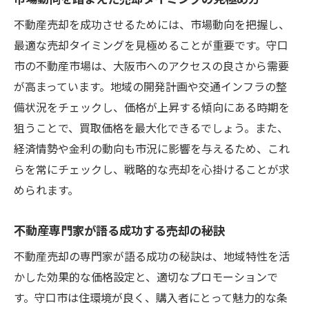
守口市の特色を活かした販売戦略
不動産売却を成功させるためには、市場動向を把握し、
ターゲット層に応じたマーケティング手法
最適な売却タイミングを見極めることが重要です。守口
効果的なオンライン・オフライン広告の活
市の不動産市場は、大阪市へのアクセスの良さから需要
用
が高まっています。地域の開発計画や交通インフラの整
地域密着型の営業活動で信頼を得る
備状況をチェックし、価格が上昇する傾向にある時期を
購入者心理を理解した交渉テクニック
狙うことで、買取価格を最大化できるでしょう。また、
地域イベントを活用した物件プロモーショ
経済情勢や金利の動向も市況に影響を与えるため、これ
ン
らを常にチェックし、戦略的な売却を心掛けることが求
守口市で知っておくべき不動産売却の重要ポイ
められます。
ント
不動産専門家が語る成功する売却の秘訣
不動産売却に必要な法的手続きと注意点
不動産売却の専門家が語る成功の秘訣は、地域特性を活
契約書の見方と重要事項の確認
かした効果的な価格設定と、適切なプロモーションで
売却成功のための税金対策と資産管理
す。守口市は住環境が良く、購入者にとって魅力的な条
不動産会社選びのポイントと落とし穴