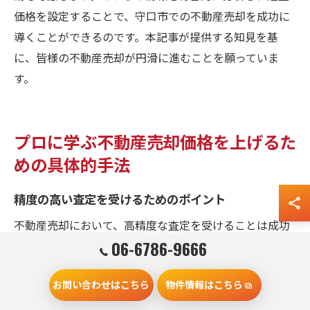
価格を設定することで、守口市での不動産売却を成功に
導くことができるのです。本記事が提供する知見を基
に、皆様の不動産売却が円滑に進むことを願っていま
す。
プロに学ぶ不動産売却価格を上げるた
めの具体的手法
精度の高い査定を受けるためのポイント
不動産売却において、高精度な査定を受けることは成功
06-6786-9666
への第一歩です。守口市における不動産市場の特性を理
解し、適切な情報に基づく査定を得ることが重要です。
お問い合わせはこちら
物件情報はこちら
まず、地元の不動産業者や専門家に相談し、地域の相場
やトレンドを把握しましょう。また、物件の状態を正確