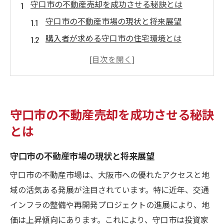
守口市の不動産売却を成功させる秘訣とは
守口市の不動産市場の現状と将来展望
購入者が求める守口市の住宅環境とは
市場動向を踏まえた売却タイミングの見極
め方
不動産専門家が語る成功する売却の秘訣
地域特性を活かした価格設定のポイント
守口市の不動産売却を成功させる秘訣
必要書類と手続きについての詳細ガイド
とは
不動産売却で買取価格を最大化するための基本
ステップ
守口市の不動産市場の現状と将来展望
初めての方でも安心！売却プロセスの流れ
守口市の不動産市場は、大阪市への優れたアクセスと地
物件の魅力を引き出すためのホームステー
域の活気ある発展が注目されています。特に近年、交通
ジング
インフラの整備や再開発プロジェクトの進展により、地
効果的な宣伝方法で購入者を引き寄せる
価は上昇傾向にあります。これにより、守口市は投資家