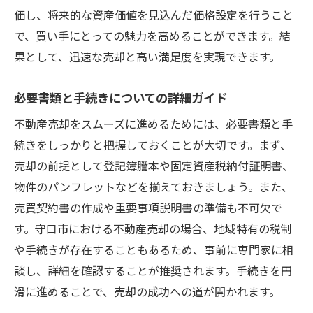
ョン術
価し、将来的な資産価値を見込んだ価格設定を行うこと
交渉時に重要な心理的駆け引きのテクニッ
で、買い手にとっての魅力を高めることができます。結
ク
果として、迅速な売却と高い満足度を実現できます。
事前準備で差をつける！交渉のための情報
収集
必要書類と手続きについての詳細ガイド
価格面だけでない！その他の条件交渉のコ
不動産売却をスムーズに進めるためには、必要書類と手
ツ
続きをしっかりと把握しておくことが大切です。まず、
プロの交渉術に学ぶ！条件闘争の進め方
売却の前提として登記簿謄本や固定資産税納付証明書、
物件のパンフレットなどを揃えておきましょう。また、
売主の意向を尊重した交渉の進め方
売買契約書の作成や重要事項説明書の準備も不可欠で
守口市の不動産市場で成功するための賢い売却
す。守口市における不動産売却の場合、地域特有の税制
術
や手続きが存在することもあるため、事前に専門家に相
成功事例から学ぶ！守口市での売却の極意
談し、詳細を確認することが推奨されます。手続きを円
最新トレンドを反映した売却計画の立案
滑に進めることで、売却の成功への道が開かれます。
地域特有の市場特性を活かした販売手法