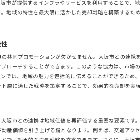
大阪市が提供するインフラやサービスを利用することで、
売主としての権利と責任を理解する
す。地域の特性を最大限に活かした売却戦略を構築するた
エージェントとの契約で注意すべき事項
売却後の税務対策とその重要性
次世代不動産テクノロジーの活用方法
能性
市の共同プロモーションが欠かせません。大阪市との連携
アプローチすることができます。このような協力は、市場
ョンでは、地域の魅力を包括的に伝えることができるため
ット層に適した戦略を策定することで、効果的な売却を実
、大阪市との連携は地域価値を再評価する重要な要素です
不動産価値を引き上げる鍵となります。例えば、交通アク
ことで、効果的な売却戦略を立案できます。さらに、大阪