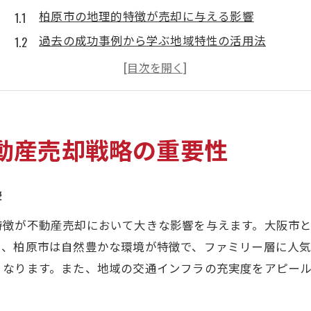
柏原市の地理的特徴が売却に与える影響
過去の成功事例から学ぶ地域特性の活用法
地域コミュニティとの関係構築が鍵を握る
都市計画と不動産開発の調和を図る
地域特性を反映した価格設定の重要性
地域の魅力を伝える効果的なプレゼンテーション
動産売却戦略の重要性
大阪市との連携が生む不動産売却の新たな可能性
大阪市との協力体制が売却に及ぼすメリット
響
共同プロモーションで広がる市場の可能性
特徴が不動産売却において大きな影響を与えます。大阪市
大阪市との連携で地域価値を再評価
た、柏原市は自然豊かな環境が特徴で、ファミリー層に人
連携を通じた情報共有とその効果
くなります。また、地域の交通インフラの充実度をアピー
プロジェクト成功のための戦略的パートナーシッ
大阪市のインフラを活かした売却戦略