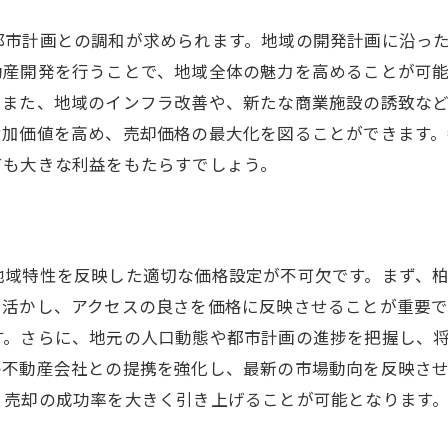
プロフェッショナルによる物件評価の活用
交渉とクロージングを成功させる秘訣
都市計画との調和が求められます。地域の開発計画に沿っ
動産開発を行うことで、地域全体の魅力を高めることが可
不動産売却価格を最大化するための効果的なプラン
。また、地域のインフラ改善や、新たな商業施設の誘致な
価格設定の戦略と市場競争力の強化
付加価値を高め、売却価格の最大化を図ることができます
リノベーションと価値向上のための投資
ても大きな利益をもたらすでしょう。
売却時期の選定とその影響
プロモーション活動で市場認知を高める
コスト削減と利益最大化のバランス
地域特性を反映した適切な価格設定が不可欠です。まず、
売却後のフィードバックを活かした次のステップ
を活かし、アクセスの良さを価格に反映させることが重要
大阪市との連携がもたらす売却戦略の利点
す。さらに、地元の人口動態や都市計画の進捗を把握し、
共同イベントで地域の活性化につなげる
の不動産会社との提携を強化し、最新の市場動向を反映さ
連携による専門知識の相互補完
、売却の成功率を大きく引き上げることが可能となります
共同のプロモーション戦略で注目度を高める