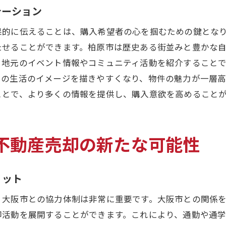
地域間競争を超えた協力の成果
テーション
大阪市の資源を活用した売却プラン
果的に伝えることは、購入希望者の心を掴むための鍵とな
連携プロジェクトで実現するイノベーション
たせることができます。柏原市は歴史ある街並みと豊かな
地域密着型アプローチで実現する円滑な不動産取引
、地元のイベント情報やコミュニティ活動を紹介すること
地域コミュニティと信頼関係を築くための方法
での生活のイメージを描きやすくなり、物件の魅力が一層
地元企業との連携で広がるビジネスチャンス
ことで、より多くの情報を提供し、購入意欲を高めること
地域文化を理解した売却戦略の構築
地域住民の声を反映した取引の工夫
不動産売却の新たな可能性
地元メディアとの連携で情報発信を強化
コミュニティイベントを利用したプロモーション
リット
柏原市での不動産売却成功を導くための賢い選択
、大阪市との協力体制は非常に重要です。大阪市との関係
プロフェッショナルを選ぶ際のポイント
却活動を展開することができます。これにより、通勤や通
成功事例から学ぶ最適な売却チャネルの選択