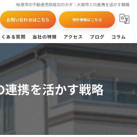
柏原市の不動産売却成功のカギ：大阪市との連携を活かす戦略
お問い合わせはこちら
物件情報はこちら
よくある質問
当社の特徴
アクセス
ブログ
コラム
買取
戸建て
の連携を活かす戦略
マンション
相続
査定