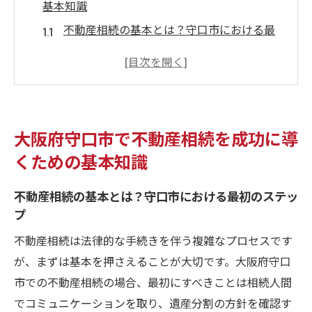
基本知識
不動産相続の基本とは？守口市における最
初のステップ
相続財産の評価方法と守口市特有の留意点
法的手続きの流れを理解しよう
相続人間での話し合いを円滑にする方法
大阪府守口市で不動産相続を成功に導
守口市の不動産市場の動向を知る
くための基本知識
専門家の助けをうまく活用する
不動産相続における守口市の地域特性を活かす
不動産相続の基本とは？守口市における最初のステッ
プ
方法
守口市の交通アクセスを活かした不動産価
不動産相続は法律的な手続きを伴う複雑なプロセスです
値の向上
が、まずは基本を押さえることが大切です。大阪府守口
地域のインフラと生活環境を知る
市での不動産相続の場合、最初にすべきことは相続人間
でコミュニケーションを取り、遺産分割の方針を確認す
守口市での人気エリアと不動産相続の関係