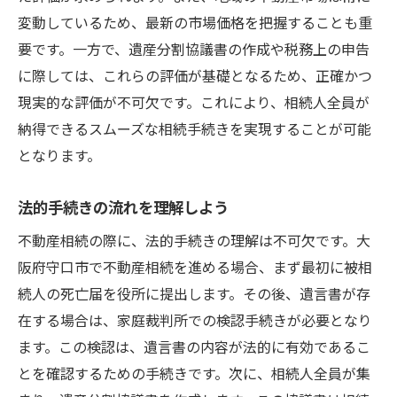
のプロセス
変動しているため、最新の市場価格を把握することも重
売却までのステップを整理する
要です。一方で、遺産分割協議書の作成や税務上の申告
守口市内の不動産市場調査の進め方
に際しては、これらの評価が基礎となるため、正確かつ
購入希望者との交渉術
現実的な評価が不可欠です。これにより、相続人全員が
不動産業者の選び方とその役割
納得できるスムーズな相続手続きを実現することが可能
となります。
適切な時期を見極めた売却戦略
成功事例から学ぶ効率的なプロセス
法的手続きの流れを理解しよう
地域密着型の視点で考える守口市における不動
不動産相続の際に、法的手続きの理解は不可欠です。大
産相続
阪府守口市で不動産相続を進める場合、まず最初に被相
地域に根ざした不動産戦略とは
続人の死亡届を役所に提出します。その後、遺言書が存
守口市の社会的背景と不動産市場との関係
在する場合は、家庭裁判所での検認手続きが必要となり
地域コミュニティと連携した不動産活用
ます。この検認は、遺言書の内容が法的に有効であるこ
地元の情報を活かした相続計画
とを確認するための手続きです。次に、相続人全員が集
地域特性を最大限に活用した価値創出