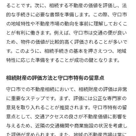
ることです。次に、相続する不動産の価値を評価し、法
地域特性を反映した適切な価格設定の重要
的な手続きに必要な書類を準備します。この際、守口市
性
の地域特性や不動産市場の動向を事前に理解しておくこ
守口市の住民ニーズを理解する
とが有利に働きます。例えば、守口市は交通の便が良い
地域密着型の不動産戦略を考える
ため、物件の価値が比較的高く評価されることが多いで
相続不動産売却時に考慮すべき法的手続きと税
す。このように、相続手続きの基本を押さえつつ、地域
務のポイント
特性に応じた準備をすることが成功の鍵となります。
不動産売却に必要な法的手続きの概要
相続財産の評価方法と守口市特有の留意点
相続税の基本と守口市での適用例
税務上の優遇措置を活用する方法
守口市での不動産相続において、相続財産の評価は非常
売却時のトラブルを未然に防ぐ法律知識
に重要なステップです。まず、評価には公正な専門家の
意見を取り入れることが推奨されます。守口市特有の留
専門家に相談する際のポイント
意点として、交通アクセスの良さが不動産価値に影響を
税金と費用の管理で利益を最大化
与えるため、近隣の交通機関や商業施設の状況を考慮し
守口市での不動産相続売却を円滑に進めるため
た評価が求められます。また、地域の不動産市場は常に