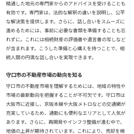
法
精通した地元の専門家からのアドバイスを受けることも
有効です。専門家は、法的な解釈の違いを説明し、公平
競争力を持たせるための売却準備
な解決策を提供します。さらに、話し合いをスムーズに
守口市の季節的な市場変動を考慮に入れる
進めるためには、事前に必要な書類を準備することも忘
ポテンシャルを引き出すための現地調査
れずに。これには相続財産の評価書や遺言書の写しなど
地域特有の課題を乗り越えるための戦略
が含まれます。こうした準備と心構えを持つことで、相
成功事例から学ぶ守口市の売却戦術
続人間の円満な話し合いを実現できます。
納得のいく不動産相続売却を目指すための守口
市ガイド
守口市の不動産市場の動向を知る
市場調査から始める納得の売却計画
守口市の不動産市場を理解するためには、地域の特性や
守口市の買い手ニーズを理解する
市場の最新動向を把握することが不可欠です。守口市は
効果的な物件プロモーションの技法
大阪市に近接し、京阪本線や大阪メトロなどの交通網が
充実しているため、通勤にも便利なエリアとして人気が
売却後の手続きとその注意点
あります。さらに、再開発やインフラ整備が進む中で、
地域特性を活かした売却後のフォローアッ
地価の上昇が期待されています。これにより、売却を検
プ