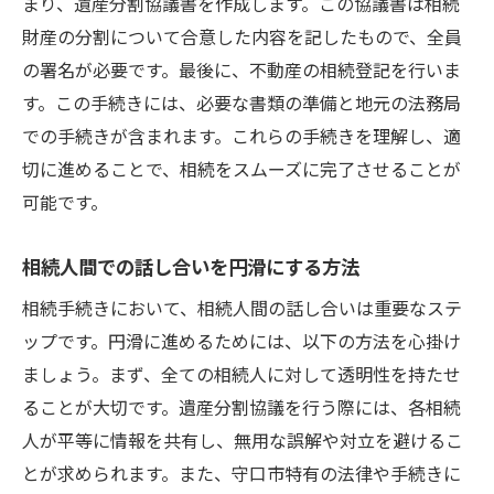
まり、遺産分割協議書を作成します。この協議書は相続
守口市ならではの不動産活用事例
財産の分割について合意した内容を記したもので、全員
の署名が必要です。最後に、不動産の相続登記を行いま
交通利便性が高い守口市で不動産相続を有利に
す。この手続きには、必要な書類の準備と地元の法務局
進める秘訣
での手続きが含まれます。これらの手続きを理解し、適
交通アクセスを魅力に変える売却戦略
切に進めることで、相続をスムーズに完了させることが
守口市の公共交通機関と不動産価値の関係
可能です。
交通利便性を活かした相続不動産のPR方法
移動のしやすさを強調した買い手へのアプ
相続人間での話し合いを円滑にする方法
ローチ
相続手続きにおいて、相続人間の話し合いは重要なステ
交通の要所としての守口市の活用
ップです。円滑に進めるためには、以下の方法を心掛け
不動産価値を高めるための交通分析
ましょう。まず、全ての相続人に対して透明性を持たせ
成功する不動産相続売却のための守口市特有の
ることが大切です。遺産分割協議を行う際には、各相続
戦略
人が平等に情報を共有し、無用な誤解や対立を避けるこ
守口市の不動産市場を知り尽くすための方
とが求められます。また、守口市特有の法律や手続きに