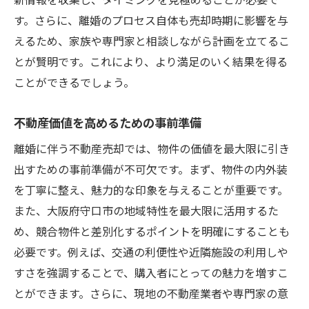
ステップガイド
す。さらに、離婚のプロセス自体も売却時期に影響を与
売却の全体像と各ステップの解説
えるため、家族や専門家と相談しながら計画を立てるこ
プロフェッショナルなサポートを活用する
とが賢明です。これにより、より満足のいく結果を得る
方法
ことができるでしょう。
売却成功のための計画作成
交渉力を高めるための準備
不動産価値を高めるための事前準備
ステップごとの時間管理と効率化
離婚に伴う不動産売却では、物件の価値を最大限に引き
専門家のアプローチから学ぶ成功事例
出すための事前準備が不可欠です。まず、物件の内外装
大阪府守口市での離婚売却を円滑に進めるコツ
を丁寧に整え、魅力的な印象を与えることが重要です。
と注意点
また、大阪府守口市の地域特性を最大限に活用するた
め、競合物件と差別化するポイントを明確にすることも
売却プロセスにおける共通の障害とその対
必要です。例えば、交通の利便性や近隣施設の利用しや
策
すさを強調することで、購入者にとっての魅力を増すこ
離婚売却を成功に導くためのコミュニケー
とができます。さらに、現地の不動産業者や専門家の意
ション術