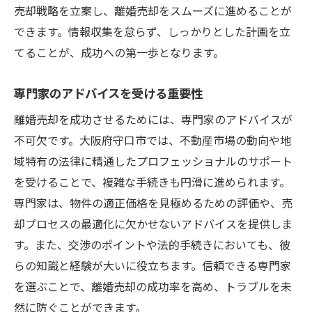
大阪府守口市の離婚売却で価値を最大化するた
売却戦略を立案し、離婚売却をスムーズに進めることが
めの具体的な手法
できます。情報収集を怠らず、しっかりとした計画を立
市場価値を向上させるリフォームと修繕
てることが、成功への第一歩となります。
効果的な物件見学のための準備
専門家のアドバイスを受ける重要性
適切な価格交渉と契約条件の設定
プロモーション活動の強化方法
離婚売却を成功させるためには、専門家のアドバイスが
不可欠です。大阪府守口市では、不動産市場の動向や地
オンラインとオフラインの両面からのアプ
域特有の法律に精通したプロフェッショナルのサポート
ローチ
を受けることで、複雑な手続きも円滑に進められます。
売却活動の結果を最大化するためのフィー
専門家は、物件の適正価格を見極めるための評価や、売
ドバック活用
却プロセスの最適化に欠かせないアドバイスを提供しま
満足のいく大阪府守口市での離婚売却を実現す
す。また、交渉のポイントや法的手続きにおいても、彼
るための必須知識
らの知識と経験が大いに役立ちます。信頼できる専門家
基本的な法律知識の確認
を選ぶことで、離婚売却の成功率を高め、トラブルを未
地域特有の税金や費用の理解
然に防ぐことができます。