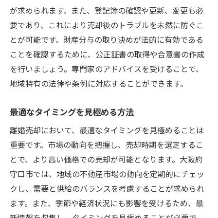
が求められます。また、登記簿の確認や更新、変更も必
守口市での売却成功事例の紹介
要であり、これにより売却後のトラブルを未然に防ぐこ
市場動向を読み解くためのデータ活用
とが可能です。財産分与の取り決めが法的に有効である
地元住民からのフィードバックを得る方法
ことを確認するために、公正証書の取得や合意書の作成
離婚売却でよくある質問への解答: 大阪府守口市
を行いましょう。専門家のアドバイスを受けることで、
での実例から学ぶ
地域特有の法律や条例に対応することができます。
売却の際に発生する主要な疑問点
法律的な手続きに関するよくある質問
最適なタイミングを見極める方法
売却活動における一般的な課題とその対応
離婚売却において、最適なタイミングを見極めることは
策
重要です。市場の動向を把握し、売却時期を選定するこ
離婚後の資産分割についての質問
とで、より高い価格での売却が可能となります。大阪府
地元での売却に特有なFAQ
守口市では、地域の不動産市場の動向を定期的にチェッ
クし、需要と供給のバランスを考慮することが求められ
実例を通して得られた知見の共有
ます。また、季節や経済状況にも影響を受けるため、最
専門家が語る大阪府守口市における離婚売却の
新情報を収集し、タイミングを見極めることが必要で