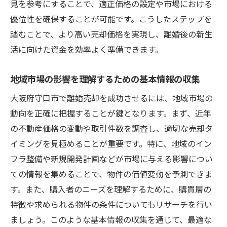
見を参考にすることで、適正価格の設定や市場における
法律的な注意点とその対応法
優位性を確保することが可能です。こうしたステップを
市場の変動に柔軟に対応する方法
踏むことで、より高い売却価格を実現し、離婚後の新生
トラブルを未然に防ぐための心構え
活に向けた資金を効率よく準備できます。
売却活動を効率的に進める管理方法
地域市場の影響を理解するための基本情報の収集
地域特化アプローチで実現する大阪府守口市の
離婚売却成功法
大阪府守口市で離婚売却を成功させるには、地域市場の
地域特化型の戦略設計
動向を正確に把握することが鍵となります。まず、近年
地域の特性を活かしたマーケティング手法
の不動産価格の変動や取引件数を調査し、適切な売却タ
イミングを見極めることが重要です。特に、地域のイン
地元ネットワークを活用した売却活動
フラ整備や新規開発計画などが市場に与える影響につい
地域情報を基にしたプレゼンテーションの
ての情報を集めることで、物件の価値変動を予測できま
工夫
す。また、購入者のニーズを理解するために、購買層の
守口市内での効果的な広告展開
特徴や求められる物件の条件についてもリサーチを行い
地域特化型の成功事例から学ぶ
ましょう。このような基本情報の収集を通じて、最適な