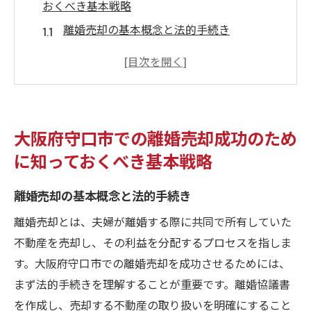
おくべき基本戦略
離婚売却の基本概念と法的手続き
最適なタイミングを見極める方法
不動産価値を高めるための事前準備
地域市場の影響を理解するための基本情報
の収集
大阪府守口市での離婚売却成功のため
専門家のアドバイスを受ける重要性
に知っておくべき基本戦略
売却後の新しい生活に向けた資金計画
地域市場を理解して大阪府守口市での離婚売却
離婚売却の基本概念と法的手続き
を最大限に活用する方法
離婚売却とは、夫婦が離婚する際に共同で所有していた
守口市における不動産市場の現状分析
不動産を売却し、その利益を分配するプロセスを指しま
競合物件との比較による適切な価格設定方
す。大阪府守口市での離婚売却を成功させるためには、
法
まず法的手続きを理解することが重要です。離婚協議書
地域特有の売却ポイントの把握
を作成し、売却する不動産の取り扱いを明確にすること