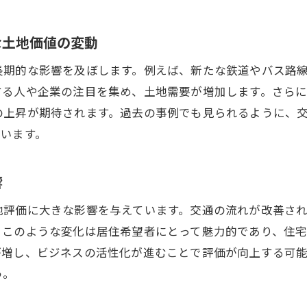
地元の魅力を高めるための土地活用法
地域イベントと土地評価の相関性
な土地価値の変動
門真市の土地評価を深掘りする投資家向けガイド
長期的な影響を及ぼします。例えば、新たな鉄道やバス路
土地評価の基礎知識を学ぶためのリソース
する人や企業の注目を集め、土地需要が増加します。さら
専門家の視点から見た門真市の土地評価
の上昇が期待されます。過去の事例でも見られるように、
投資家が知っておくべき土地評価の重要ポイント
ています。
歴史的データを活用した土地評価の手法
土地評価における法的視点とその影響
響
土地評価のプロセスを効率化する方法
地評価に大きな影響を与えています。交通の流れが改善さ
地元市場の変化を理解し門真市で賢い土地購入を目指す
。このような変化は居住希望者にとって魅力的であり、住
市場変化に対応した土地購入のタイミング
が増し、ビジネスの活性化が進むことで評価が向上する可
地域経済の動向を踏まえた土地選び
う。
競合分析を活かした土地購入戦略