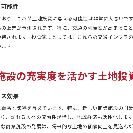
購入前の市場調査で知るべきポイント
る可能性
地域の将来性を見据えた土地購入の視点
ており、これが土地投資に与える可能性は非常に大きいで
市場変化がもたらす土地購入のリスクと機会
格の上昇が予測されます。特に、交通の利便性が高まるこ
交通インフラの発展が門真市の土地価格に与える影響と
期待されます。投資家にとっては、これらの交通インフラ
新規インフラプロジェクトの土地価格へのインパク
います。
交通アクセスの改善が不動産投資を推進する要因
インフラ整備が地価に与える短期・長期的影響
施設の充実度を活かす土地投
交通渋滞の変化と土地価格の関係性
公共交通機関の利用率増加が土地評価に与える効果
ラス効果
将来的なインフラ開発計画が生む投資機会
門真市での土地評価を通じた戦略的投資の実現法
に顕著な影響を与えています。特に、新しい商業施設の開
より、訪れる人々の流動性が増し、地域経済も活性化します
戦略的投資を成功に導く土地評価の基礎
うな商業施設の発展は、将来的な土地の価値向上を見込ん
リスクを最小限に抑える土地評価の手法