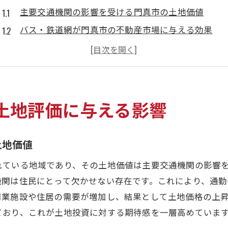
主要交通機関の影響を受ける門真市の土地価値
バス・鉄道網が門真市の不動産市場に与える効果
近隣エリアとのアクセスが土地評価に与える利点
交通インフラの整備がもたらす長期的な土地価値の
交通渋滞の緩和が土地評価に及ぼす影響
新規交通路線の開通が土地投資に与える可能性
土地評価に与える影響
大阪府門真市での商業施設の充実度を活かす土地投資法
商業施設の発展が土地価格に与えるプラス効果
土地価値
近隣ショッピングモールの影響力を活用した投資戦
れている地域であり、その土地価値は主要交通機関の影響
商業エリアの拡大が不動産投資を後押しする理由
機関は住民にとって欠かせない存在です。これにより、通
消費者トレンドと商業施設の関連性を土地評価に活
商業施設や住居の需要が増加し、結果として土地価格の上
地元ビジネスの成長が土地価値に及ぼす影響
ており、これが土地投資に対する期待感を一層高めていま
商業施設周辺の土地評価を見極めるポイント