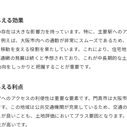
最新市場動向を把握する門真市土地投資の成功の鍵
不動産市場の動向を捉えるための情報収集法
与える効果
経済指標が示す門真市の土地投資チャンス
の存在は大きな影響力を持っています。特に、主要駅への
市場予測を活用して投資リスクを軽減する方法
。例えば、大阪市内への通勤が非常にスムーズであるため
専門家の意見を活かした投資戦略設計
な移動を支える役割を果たしています。これにより、住宅
交通網の発展は続くと予想されており、これが中長期的な
地元市場の変化を追うリアルタイム分析の重要性
動向をしっかりと把握することが重要です。
投資判断に役立つ市場データの見方
門真市の地域特性を活かした土地価値の最大化方法
与える利点
地域特性を理解し土地評価に反映する方法
地域文化が土地価格に与える影響の分析
アへのアクセスの利便性は重要な要素です。門真市は大阪
です。この地域は公共交通機関が充実しているため、交通
環境要因が不動産市場に及ぼす役割
スが良いことも、土地評価においてプラス要因となります
地域住民のニーズを取り入れた投資戦略
性が高いです。