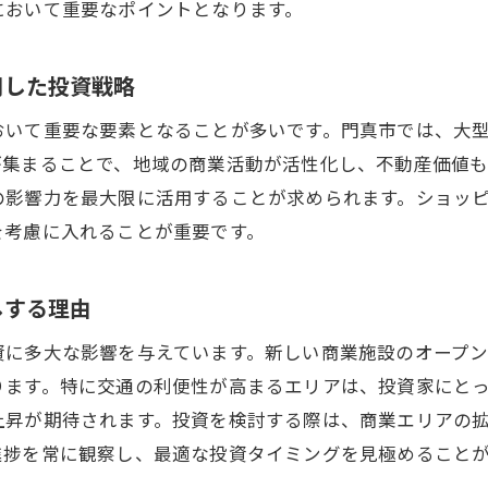
において重要なポイントとなります。
多様な視点から考える投資計画とその実現
土地評価を活かした不動産ポートフォリオの構築
用した投資戦略
投資目標に応じた土地評価の活用法
おいて重要な要素となることが多いです。門真市では、大
土地の価値を最大化するための長期的戦略
が集まることで、地域の商業活動が活性化し、不動産価値
の影響力を最大限に活用することが求められます。ショッ
を考慮に入れることが重要です。
しする理由
資に多大な影響を与えています。新しい商業施設のオープ
ります。特に交通の利便性が高まるエリアは、投資家にと
上昇が期待されます。投資を検討する際は、商業エリアの
進捗を常に観察し、最適な投資タイミングを見極めること