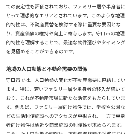
ての安定性も評価されており、ファミリー層や単身者に
市場分析を活かした資産価値の向上策
とって理想的なエリアとされています。このような地理
分析結果を活用した購入戦略の立案
的特性は、不動産買替を検討する際に重要な要因とな
守口市の不動産買替のベストタイミング季節ご
り、資産価値の維持や向上に寄与します。守口市の地理
との動向
的特性を理解することで、最適な物件選びやタイミング
春の不動産市場—取引が活発化する理由
を見極めることができるのです。
夏季の物件購入のメリットとデメリット
地域の人口動態と不動産需要の関係
秋の市場動向と価格変動のポイント
冬季における不動産購入のタイミング戦略
守口市では、人口動態の変化が不動産需要に直結してい
季節ごとの需要供給バランスの理解
ます。特に、若いファミリー層や単身者の移入が続いて
おり、これが不動産市場に新たな活気をもたらしていま
不動産買替時の季節別注意点
す。例えば、ファミリー層向け物件では、学校や公園な
大阪市へのアクセスが守口市不動産の価値をど
どの生活利便施設へのアクセスが重視され、一方で単身
う高めるか
者向け物件は駅近や商業施設の利便性が求められます。
交通利便性がもたらす不動産価値の向上
こうした人口動態の理解は、不動産買替時の戦略におい