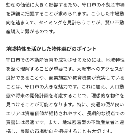
動産の価値に大きく影響するため、守口市の不動産市場
成功者が実践した市場分析の手法
を詳細に把握することが求められます。こうした市場動
過去の失敗事例から学ぶべき教訓
向を踏まえて、タイミングを見計らうことが、賢い不動
成功事例が示す地域特性の活用法
産購入に繋がるのです。
経験者の声から得る具体的なアドバイス
守口市での不動産購入時に知っておきたいFAQ
地域特性を活かした物件選びのポイント
不動産買替に関するよくある質問と回答
守口市での不動産買替を成功させるためには、地域特性
購入前に確認すべき法的手続き
を深く理解することが重要です。大阪市へのアクセスが
初めての不動産購入者が知っておくべきポ
良好であることや、商業施設や教育機関が充実している
イント
ことは、守口市の大きな魅力です。これに加え、人口動
購入後の管理・維持に関するQ&A
態や将来の開発計画を考慮することで、理想的な物件を
見つけることが可能となります。特に、交通の便が良い
購入時の費用とその内訳に関する疑問解消
エリアは資産価値が維持されやすく、長期的な視点での
守口市特有の不動産購入に関する注意点
買替には最適です。また、地域密着型の不動産業者と連
携し、最新の市場動向を把握することも大切です。