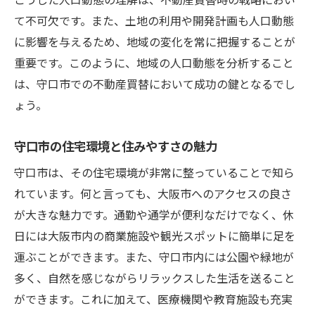
大阪市近郊エリアとしての魅力
て不可欠です。また、土地の利用や開発計画も人口動態
通勤・通学利便性と住環境の評価
に影響を与えるため、地域の変化を常に把握することが
今後のインフラ整備計画が及ぼす影響
重要です。このように、地域の人口動態を分析すること
交通アクセスの良さによる資産価値の安定
は、守口市での不動産買替において成功の鍵となるでし
性
ょう。
不動産選びにおけるアクセス面の重要性
守口市の住宅環境と住みやすさの魅力
守口市での不動産買替で資産価値を最大化する
方法
守口市は、その住宅環境が非常に整っていることで知ら
れています。何と言っても、大阪市へのアクセスの良さ
リノベーションによる資産価値向上の秘訣
が大きな魅力です。通勤や通学が便利なだけでなく、休
地域特性を活かした賃貸需要の取り込み方
日には大阪市内の商業施設や観光スポットに簡単に足を
資産価値を高めるための効果的な投資術
運ぶことができます。また、守口市内には公園や緑地が
市場ニーズに応じた物件選定のポイント
多く、自然を感じながらリラックスした生活を送ること
不動産管理の効率化と収益の最大化
ができます。これに加えて、医療機関や教育施設も充実
資産価値の維持・向上のための定期的な見