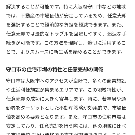
解決することが可能です。特に大阪府守口市などの地域
地域密着型アプローチの重要性
では、不動産の市場価値が安定しているため、任意売却
地元の専門家によるサポート体制
を選択することで経済的な負担を軽減できます。また、
住宅ローンの負担軽減任意売却のメリットとは
任意売却では法的なトラブルを回避しやすく、迅速な手
ローン負担を軽減するための任意売却の利
続きが可能です。この方法を理解し、適切に活用するこ
点
とで、よりスムーズに新生活を始めることができます。
任意売却を利用した資金計画の改善
守口市の住宅市場の特性と任意売却の関係
守口市での任意売却がもたらす経済的メリ
ット
守口市は大阪市へのアクセスが良好で、多くの商業施設
負担軽減を実現するための具体的ステップ
や生活利便施設が集まるエリアです。この地域特性が、
任意売却でライフスタイルを見直す
任意売却の成功に大きく寄与します。特に、若年層や通
勤者をターゲットとした不動産戦略が効果的で、市場価
ローン返済計画の見直しと改善
値を高める要素となります。また、守口市の住宅市場は
守口市における住宅ローン任意売却の注意点
安定しており、任意売却を行う際には、他の地域に比べ
任意売却を行う際の法的注意点
て市場価値に近い価格での売却が期待できます。これに