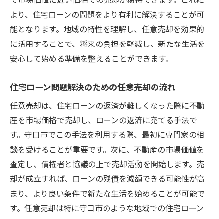
守口市特有の不動産市場のリスク管理
より、住宅ローンの問題をより有利に解決することが可
住宅ローン契約の見直しの重要性
能となります。地域の特性を理解し、任意売却を効果的
任意売却の際のトラブルを避けるには
に活用することで、将来の負担を軽減し、新たな生活を
専門家のアドバイスを受けるべき理由
安心して始める準備を整えることができます。
金融機関との交渉ポイント
住宅ローン問題解決のための任意売却の流れ
任意売却で新たなスタート守口市の安心アドバ
イス
任意売却は、住宅ローンの返済が難しくなった際に不動
産を市場価格で売却し、ローンの返済に充てる手法で
新たな生活を始めるための任意売却の準備
す。守口市でこの手法を利用する際、最初に専門家の相
心理的負担を軽減するためのアドバイス
談を受けることが重要です。次に、不動産の市場価値を
新生活へのスムーズな移行をサポート
査定し、債権者と協議の上で売却活動を開始します。売
守口市で安心して任意売却を行うためのポ
却が成立すれば、ローンの残債を減額できる可能性が高
イント
まり、より良い条件で新たな生活を始めることが可能で
アフターサービスの重要性
す。任意売却は特に守口市のような地域での住宅ローン
新たな住まい探しのヒント