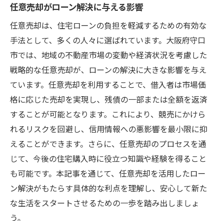
任意売却がローン解決に与える影響
専門家の知識を活用した問題解決の重要性
任意売却は、住宅ローンの負担を軽減するための有効な
成功に導くための具体的なアクションプラ
手法として、多くの人々に選ばれています。大阪府守口
ン
市では、地域の不動産市場の変動や経済状況を考慮した
綿密な市場分析と戦略的アプローチ
戦略的な任意売却が、ローンの解決に大きな影響を与え
守口市での任意売却効率的な住宅ローン対策
ています。任意売却を利用することで、借入者は市場価
効率的なローン対策を実現する任意売却の
格に応じた売却を実現し、残債の一部または全額を返済
方法
することが可能となります。これにより、競売にかけら
守口市でのローン対策成功事例の分析
れるリスクを回避し、信用情報への悪影響を最小限に抑
時間とコストを削減する任意売却の実践法
えることができます。さらに、任意売却のプロセスを通
守口市の特性を活かした対策計画
じて、今後の住宅購入時に役立つ知識や経験を得ること
も可能です。本記事を通じて、任意売却を活用したロー
任意売却を活用した住宅ローンの最適化
ン解決がもたらす具体的な利点を理解し、安心して新た
効率的な対策をするためのパートナー選び
な生活をスタートさせるための一歩を踏み出しましょ
う。