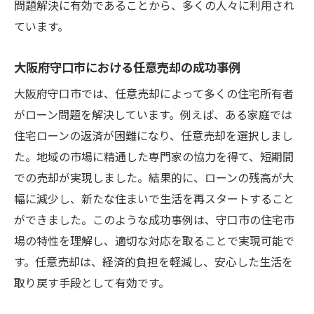
問題解決に有効であることから、多くの人々に利用され
実践的な任意売却守口市での住宅ローン攻略法
ています。
任意売却の成功を導く具体的な方法
大阪府守口市における任意売却の成功事例
守口市でのローン攻略に成功するための戦
略
大阪府守口市では、任意売却によって多くの住宅所有者
がローン問題を解決しています。例えば、ある家庭では
任意売却を通じた資産管理の見直し
住宅ローンの返済が困難になり、任意売却を選択しまし
効率的な任意売却のプロセスを理解する
た。地域の市場に精通した専門家の協力を得て、短期間
守口市の市場特性に基づく計画策定
での売却が実現しました。結果的に、ローンの残高が大
実際のケーススタディから学ぶ教訓
幅に減少し、新たな住まいで生活を再スタートすること
住宅ローン問題を解決任意売却の成功ポイント
ができました。このような成功事例は、守口市の住宅市
成功する任意売却のための準備と計画
場の特性を理解し、適切な対応を取ることで実現可能で
守口市での成功事例に学ぶポイント
す。任意売却は、経済的負担を軽減し、安心した生活を
取り戻す手段として有効です。
任意売却でローン問題を効率的に解決する
方法