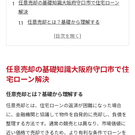
任意売却の基礎知識大阪府守口市で住宅ローン
解決
任意売却とは？基礎から理解する
守口市の住宅市場の特性と任意売却の関係
住宅ローン問題解決のための任意売却の流
れ
大阪府守口市における任意売却の成功事例
任意売却の基礎知識大阪府守口市で住
任意売却がローン解決に与える影響
宅ローン解決
任意売却を利用する際の注意点
地域特性を活かす任意売却守口市の成功事例
任意売却とは？基礎から理解する
守口市の不動産市場の動向分析
任意売却とは、住宅ローンの返済が困難になった場合
地域特性を活かした任意売却の戦略
に、金融機関と協議して物件を自発的に売却し、負債を
成功事例から学ぶ任意売却のポイント
整理する方法です。通常の競売とは異なり、市場価値に
近い価格で売却できるため、より有利な条件でローンを
守口市で効果的な任意売却を実現する方法