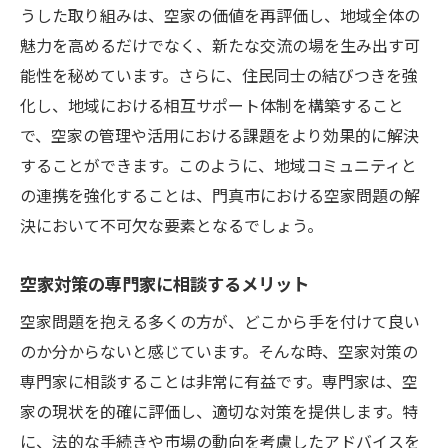
空家を資産に変える大阪府門真市での効果的な
うした取り組みは、空家の価値を再評価し、地域全体の
相談方法
魅力を高めるだけでなく、新たな交流の場を生み出す可
資産価値を最大化するための相談法
能性を秘めています。さらに、住民同士の結びつきを強
専門家の助言を受けた効果的なプラン
化し、地域における相互サポート体制を構築すること
資産運用の視点から見た空家活用
で、空家の管理や活用における課題をより効果的に解決
することができます。このように、地域コミュニティと
税制優遇を活かした資産形成の方法
の連携を強化することは、門真市における空家問題の解
不動産価値向上のためのリフォーム提案
決において不可欠な要素となるでしょう。
資産管理のプロフェッショナルに相談する
空家対策の専門家に相談するメリット
空家問題を抱える多くの方が、どこから手を付けて良い
のか分からないと感じています。そんな時、空家対策の
専門家に相談することは非常に有益です。専門家は、空
家の現状を的確に評価し、適切な対策を提供します。特
に、法的な手続きや市場の動向を考慮したアドバイスを