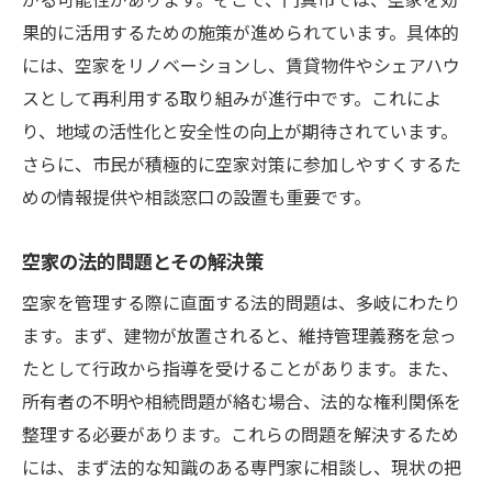
環境改善と治安対策の重要性
果的に活用するための施策が進められています。具体的
空家活用の実行プランの策定
には、空家をリノベーションし、賃貸物件やシェアハウ
スとして再利用する取り組みが進行中です。これによ
問題解決へのロードマップを描く
り、地域の活性化と安全性の向上が期待されています。
実例から学ぶ大阪府門真市における空家売却の
さらに、市民が積極的に空家対策に参加しやすくするた
秘訣
めの情報提供や相談窓口の設置も重要です。
成功事例に見る売却のポイント
門真市での売却体験談から学ぶ
空家の法的問題とその解決策
空家売却のプロセスを知る
空家を管理する際に直面する法的問題は、多岐にわたり
売却成功に導くための準備事項
ます。まず、建物が放置されると、維持管理義務を怠っ
専門家のネットワークを活用する
たとして行政から指導を受けることがあります。また、
実例を通して得た売却の教訓
所有者の不明や相続問題が絡む場合、法的な権利関係を
地域特性を活かした空家の有効活用戦略
整理する必要があります。これらの問題を解決するため
には、まず法的な知識のある専門家に相談し、現状の把
門真市の地域特性を活かす方法