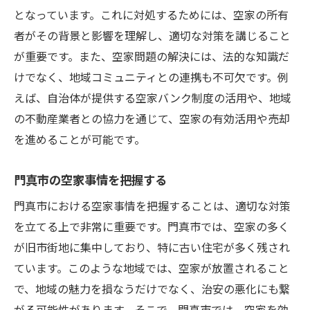
となっています。これに対処するためには、空家の所有
専門家の助言を活用した効果的なプラン
者がその背景と影響を理解し、適切な対策を講じること
地域市場を読み解く空家売却の成功への道
が重要です。また、空家問題の解決には、法的な知識だ
門真市の不動産市場の現況
けでなく、地域コミュニティとの連携も不可欠です。例
売却タイミングの見極め方
えば、自治体が提供する空家バンク制度の活用や、地域
地域の需要を活かした売却戦略
の不動産業者との協力を通じて、空家の有効活用や売却
を進めることが可能です。
購入者にアピールするための工夫
成功事例に学ぶ売却プロセス
門真市の空家事情を把握する
専門家のアドバイスを最大限に活用する
門真市における空家事情を把握することは、適切な対策
大阪府門真市での空家課題を解決するためのス
を立てる上で非常に重要です。門真市では、空家の多く
テップ
が旧市街地に集中しており、特に古い住宅が多く残され
現状分析から始める課題解決の第一歩
ています。このような地域では、空家が放置されること
空家管理の基本戦略を学ぶ
で、地域の魅力を損なうだけでなく、治安の悪化にも繋
地域政策に基づいた適切なアプローチ
がる可能性があります。そこで、門真市では、空家を効