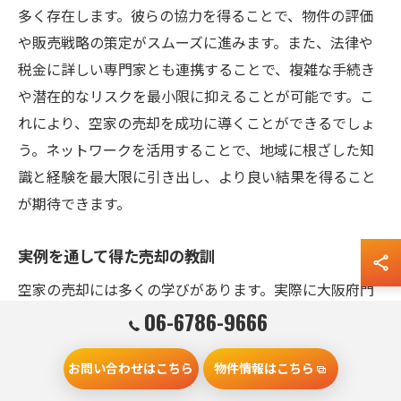
多く存在します。彼らの協力を得ることで、物件の評価
や販売戦略の策定がスムーズに進みます。また、法律や
税金に詳しい専門家とも連携することで、複雑な手続き
や潜在的なリスクを最小限に抑えることが可能です。こ
れにより、空家の売却を成功に導くことができるでしょ
う。ネットワークを活用することで、地域に根ざした知
識と経験を最大限に引き出し、より良い結果を得ること
が期待できます。
実例を通して得た売却の教訓
空家の売却には多くの学びがあります。実際に大阪府門
真市で売却を経験した方々の話を振り返ると、迅速な売
06-6786-9666
却には準備が重要であることがわかります。例えば、物
お問い合わせはこちら
物件情報はこちら
件の状態を整え、適切な価格設定を行うことが求められ
ます。また、地元の不動産市況を理解し、タイミングを