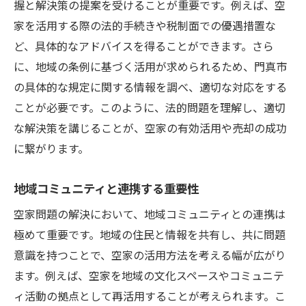
握と解決策の提案を受けることが重要です。例えば、空
地域資源を利用した新しい価値創造
家を活用する際の法的手続きや税制面での優遇措置な
地元の声を反映する活用プラン
ど、具体的なアドバイスを得ることができます。さら
地域イベントとの連携による利用促進
に、地域の条例に基づく活用が求められるため、門真市
地域特性に合わせたリノベーション
の具体的な規定に関する情報を調べ、適切な対応をする
地元企業との協働で生まれる新たな価値
ことが必要です。このように、法的問題を理解し、適切
空家相談の成功を左右する大阪府門真市の市場
な解決策を講じることが、空家の有効活用や売却の成功
動向
に繋がります。
最新の市場データを元にした戦略立案
地域コミュニティと連携する重要性
地域の不動産動向を把握する方法
空家問題の解決において、地域コミュニティとの連携は
市場変動に対応する柔軟なアプローチ
極めて重要です。地域の住民と情報を共有し、共に問題
競争力を高めるための市場分析
意識を持つことで、空家の活用方法を考える幅が広がり
専門家の意見を参考にした市場予測
ます。例えば、空家を地域の文化スペースやコミュニテ
市場動向に基づいた相談方法の選択
ィ活動の拠点として再活用することが考えられます。こ