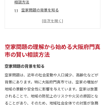
相談方法
空家問題の背景を知る
門真市の空家事情を把握する
空家の法的問題とその解決策
地域コミュニティと連携する重要性
空家対策の専門家に相談するメリット
空家問題の理解から始める大阪府門真
空家の現状を正しく評価する方法
市の賢い相談方法
空家の活用法を探る大阪府門真市での具体的ア
プローチ
空家問題の背景を知る
リフォームによる空家の魅力向上
空家問題は、近年の社会変動や人口減少、高齢化などが
賃貸物件としての活用可能性
背景にあります。特に大阪府門真市では、空家の増加が
地域ニーズに応じた新しい活用法
地域の景観や安全性に影響を与えています。空家は放置
されることで、地域の防犯上のリスクや火災の原因とな
コミュニティスペースとしての利用
ることがあり、そのため、地域社会全体での対策が急務
空家をビジネスに変えるアイデア