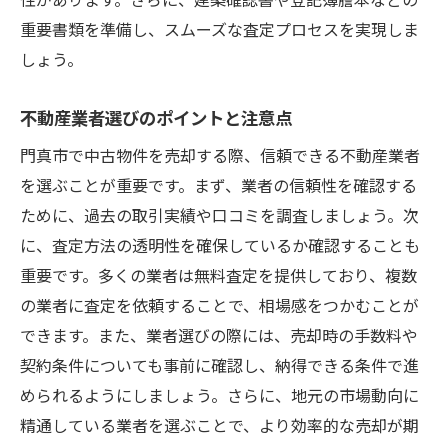
却の秘訣
重要書類を準備し、スムーズな査定プロセスを実現しま
物件の強みを際立たせる方法
しょう。
費用対効果の高いリフォームの実施
効果的な写真撮影とオンライン掲載のコツ
不動産業者選びのポイントと注意点
オープンハウスの開催とその成功ポイント
門真市で中古物件を売却する際、信頼できる不動産業者
購入者からのフィードバックを売却戦略に
を選ぶことが重要です。まず、業者の信頼性を確認する
活かす
ために、過去の取引実績や口コミを調査しましょう。次
交渉力を高めるための準備と心構え
に、査定方法の透明性を確保しているか確認することも
トラブルを避けるための中古物件査定の注意点
重要です。多くの業者は無料査定を提供しており、複数
門真市編
の業者に査定を依頼することで、相場感をつかむことが
できます。また、業者選びの際には、売却時の手数料や
法律と契約に関する基礎知識の確認
契約条件についても事前に確認し、納得できる条件で進
物件の瑕疵とその対応方法
められるようにしましょう。さらに、地元の市場動向に
売却における税金問題の理解
精通している業者を選ぶことで、より効率的な売却が期
適切な書類準備とその管理方法