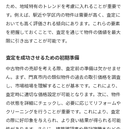
ため、地域特有のトレンドを考慮に入れることが重要で
地域特性を活かした売却戦略の立案
す。例えば、駅近や学区内の物件は需要が高く、査定に
購入希望者のニーズを分析する
おいても高く評価される傾向にあります。これらの要素
効果的なマーケティング戦略の導入
を把握しておくことで、査定を通じて物件の価値を最大
中古物件査定で忘れてはならないポイント門真
限に引き出すことが可能です。
市の特性を考慮
門真市の生活環境とその影響
査定を成功させるための初期準備
近隣施設の充実度を考慮した査定
中古物件の売却を考える際、査定前の準備は欠かせませ
交通アクセスの利便性を評価する
ん。まず、門真市内の類似物件の過去の取引価格を調査
地域の発展性と将来価値の予測
し、市場相場を理解することが基本です。これにより、
近隣の取引事例を参考にした査定精度の向
査定時に適切な価格設定が可能となります。次に、物件
上
の状態を詳細にチェックし、必要に応じてリフォームや
クリーニングを行うことが重要です。これにより、査定
査定結果に基づく改善点の提案
の際に好印象を与えられ、より良い結果が得られる可能
最大限の価値を引き出す門真市での中古物件売
性があります。さらに、建築確認書や登記簿謄本などの