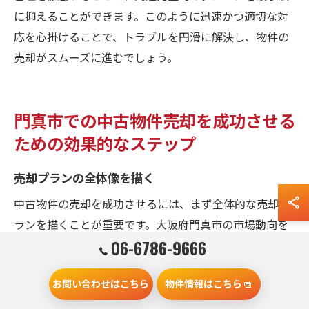
に抑えることができます。このように迅速かつ適切な対
応を心掛けることで、トラブルを円滑に解決し、物件の
売却がスムーズに進むでしょう。
門真市での中古物件売却を成功させる
ための効果的なステップ
売却プランの全体像を描く
中古物件の売却を成功させるには、まず全体的な売却プ
ランを描くことが重要です。大阪府門真市の市場動向を
06-6786-9666
把握し、エリアの特性を活かした戦略を立てる必要があ
ります。市場動向を理解することで、いつ売却するのが
お問い合わせはこちら
物件情報はこちら
最適かを見極められます。そして、売却の目的をはっき
りとさせ、どのような過程を経て目標を達成するのかを