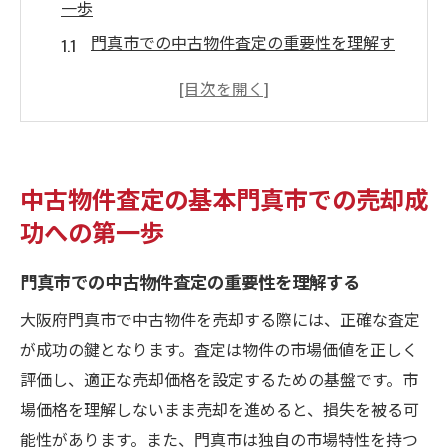
一歩
門真市での中古物件査定の重要性を理解す
る
査定を成功させるための初期準備
不動産業者選びのポイントと注意点
門真市特有の市場トレンドの影響を考慮
中古物件査定の基本門真市での売却成
査定結果の見方とその活用法
功への第一歩
売却プロセスの第一歩を踏み出すための心
構え
門真市での中古物件査定の重要性を理解する
市場動向の理解が鍵！大阪府門真市での中古物
大阪府門真市で中古物件を売却する際には、正確な査定
件売却戦略
が成功の鍵となります。査定は物件の市場価値を正しく
最新の市場動向を把握する方法
評価し、適正な売却価格を設定するための基盤です。市
門真市における売却時期の見極め方
場価格を理解しないまま売却を進めると、損失を被る可
競争力を高めるための価格設定のコツ
能性があります。また、門真市は独自の市場特性を持つ