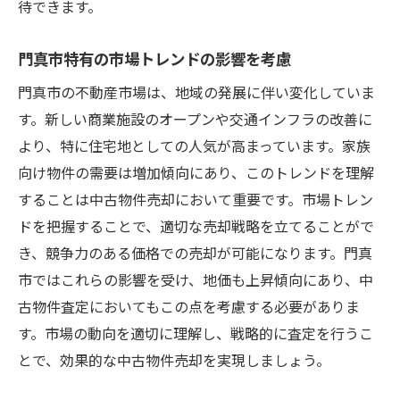
待できます。
不動産業者との適切なコミュニケーション
トラブル発生時の迅速な対応策
門真市特有の市場トレンドの影響を考慮
門真市での中古物件売却を成功させるための効
門真市の不動産市場は、地域の発展に伴い変化していま
果的なステップ
す。新しい商業施設のオープンや交通インフラの改善に
売却プランの全体像を描く
より、特に住宅地としての人気が高まっています。家族
目標価格の設定とその根拠
向け物件の需要は増加傾向にあり、このトレンドを理解
することは中古物件売却において重要です。市場トレン
柔軟な交渉戦略の構築
ドを把握することで、適切な売却戦略を立てることがで
信頼できるパートナー選びと役割分担
き、競争力のある価格での売却が可能になります。門真
売却後のアフターケアとフォローアップ
市ではこれらの影響を受け、地価も上昇傾向にあり、中
成功事例から学ぶ売却のヒント
古物件査定においてもこの点を考慮する必要がありま
スムーズな取引を実現する門真市での中古物件
す。市場の動向を適切に理解し、戦略的に査定を行うこ
査定の流れ
とで、効果的な中古物件売却を実現しましょう。
査定から売却までの流れをスムーズに進め