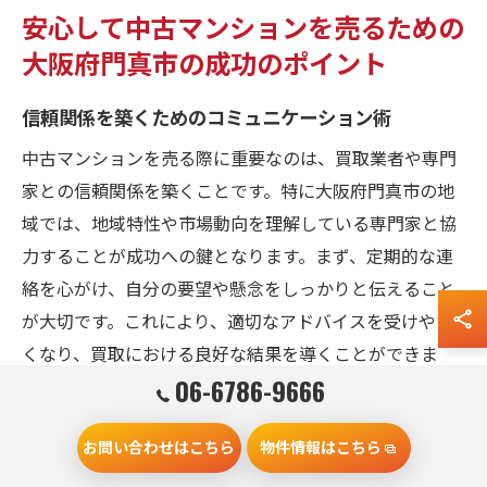
安心して中古マンションを売るための
大阪府門真市の成功のポイント
信頼関係を築くためのコミュニケーション術
中古マンションを売る際に重要なのは、買取業者や専門
家との信頼関係を築くことです。特に大阪府門真市の地
域では、地域特性や市場動向を理解している専門家と協
力することが成功への鍵となります。まず、定期的な連
絡を心がけ、自分の要望や懸念をしっかりと伝えること
が大切です。これにより、適切なアドバイスを受けやす
くなり、買取における良好な結果を導くことができま
06-6786-9666
す。また、専門家から受けた提案に対して積極的にフィ
ードバックを行い、双方向のコミュニケーションを図る
お問い合わせはこちら
物件情報はこちら
ことで、透明性のある取引につながります。質問を重
ね、理解を深めることで、安心してマンションを売るこ