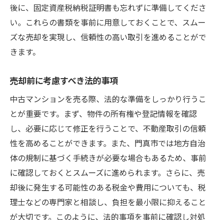
各ステップにおける重要なチェックポイン
後に、固定資産税納税証明書も忘れずに準備してくださ
ト
い。これらの書類を事前に用意しておくことで、スムー
ズな売却を実現し、信頼性の高い取引を進めることがで
買取査定を受ける際の注意事項
きます。
契約書の確認で見落としがちな点
取引完了までのトラブルを防ぐ方法
売却前に考慮すべき法的事項
専門家のアドバイスを活用するタイミング
中古マンションを売る際、法的な準備をしっかり行うこ
資産最大化を目指す大阪府門真市の中古マンシ
とが重要です。まず、物件の所有権や登記情報を確認
ョン売却ガイド
し、必要に応じて修正を行うことで、不動産取引の信頼
資産価値を高めるためのリフォーム戦略
性を高めることができます。また、門真市では地方自治
税金対策を考慮した売却計画
体の規制に基づく手続きが必要な場合もあるため、事前
資産運用の一環としての売却の意義
に確認しておくとスムーズに進められます。さらに、売
プロのアドバイスを受けて賢く売る
却後に発生する可能性のある税金や費用についても、税
理士などの専門家と相談し、負担を最小限に抑えること
マーケット分析を基にした売却判断
が大切です。このように、法的事項を事前に確認し対処
資産最大化を実現した事例紹介