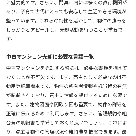
に魅力的です。さらに、門真市内には多くの教育機関が
地元のイベントや文化を活用した売却促進
あり、子育て世代にとっても安心して生活できる環境が
安心して中古マンションを売るための大阪府門
整っています。これらの特性を活かして、物件の強みを
真市の成功のポイント
しっかりとアピールし、売却活動を行うことが重要で
す。
信頼関係を築くためのコミュニケーション
術
中古マンション売却に必要な書類一覧
法的トラブルを避けるための注意点
中古マンションを売却する際には、必要な書類を揃えて
透明性のある取引を実現する方法
おくことが不可欠です。まず、売主として必要なのは不
売主としての権利と義務を理解する
動産登記簿謄本です。物件の所有者情報や抵当権の有無
売却プロセスにおけるリスク管理法
が記載されており、買主に情報を提供するために必要で
安心感を与えるための情報提供のコツ
す。また、建物図面や間取り図も重要で、物件の詳細を
大阪府門真市における中古マンション買取の流
正確に伝えるために利用します。さらに、管理規約や組
れと注意点
合費の明細書も準備しておくと良いでしょう。これによ
買取の基本的な流れを理解しよう
り、買主は物件の管理状況や維持費を把握できます。最