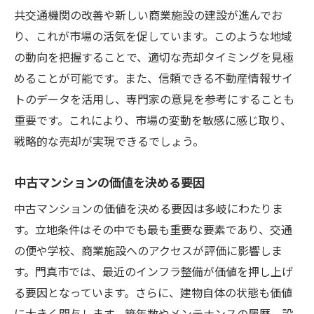
共交通機関の改善や新しい商業施設の建設が進んでお
市場ニーズに応じたマンション改修のポイ
り、これが市場の活気を促しています。このような地域
ント
の動向を把握することで、適切な売却タイミングを見極
市場動向を定期的にチェックする重要性
めることが可能です。また、信頼できる不動産情報サイ
買取業者選びで失敗しないための大阪府門真市
トのデータを活用し、専門家の意見を参考にすることも
中古マンション売却のコツ
重要です。これにより、市場の変動を敏感に感じ取り、
信頼できる業者の見極め方
戦略的な売却が実現できるでしょう。
業者との交渉で重視すべき点
中古マンションの価値を決める要因
複数業者の査定を比較するメリット
良心的な契約条件の見分け方
中古マンションの価値を決める要因は多岐にわたりま
業者選びの成功事例と失敗事例
す。立地条件はその中でも最も重要な要素であり、交通
の便や学校、商業施設へのアクセスが評価に影響しま
口コミと評判を活用する方法
す。門真市では、最近のインフラ整備が価値を押し上げ
大阪府門真市で中古マンションを高値で売るた
る要因となっています。さらに、建物自体の状態も価値
めのステップ
に大きく関与します。築年数やメンテナンスの履歴、設