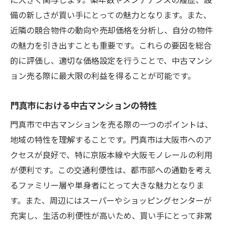
高値売却のための効果的な宣伝戦略
備の新しさが買い手にとっての魅力となります。また、
内覧時に印象を良くするポイント
近隣の競合物件の動向や売却価格を分析し、自分の物件
価格交渉を成功させるテクニック
の魅力を引き出すことも重要です。これらの要因を総合
見積もりと実際の販売価格の差を埋める
的に評価し、適切な価格設定を行うことで、中古マンシ
売却後のフォローアップの重要性
ョン売る際に最大限の利益を得ることが可能です。
売却プロセスのスムーズな進め方
門真市における中古マンションの特性
門真市の地域特性を活かした中古マンション売
却の秘訣
門真市で中古マンションを売る際の一つのポイントは、
地域の特性を理解することです。門真市は大阪市へのア
門真市特有の地域ニーズとは？
クセスが良好で、特に京阪本線や大阪モノレールの利用
地域特性を活かしたマンションの魅力アッ
が便利です。この交通利便性は、都市部への通勤を考え
プ
るファミリー層や単身者にとって大きな魅力となりま
近隣環境を売りにするための秘訣
す。また、周辺にはスーパーやショッピングセンターが
門真市の生活利便性をアピールする方法
充実し、生活の利便性が高いため、買い手にとって非常
地域に根ざした販売戦略の立て方