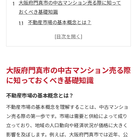
大阪府門真市の中古マンション売る際に知って
おくべき基礎知識
不動産市場の基本概念とは？
中古マンションの価値を決める要因
門真市における中古マンションの特性
中古マンション売却に必要な書類一覧
売却前に考慮すべき法的事項
大阪府門真市の中古マンション売る際
売却を成功させるための初動準備
に知っておくべき基礎知識
市場動向を味方にする大阪府門真市の中古マン
ション売却術
不動産市場の基本概念とは？
門真市の不動産市場の現状分析
不動産市場の基本概念を理解することは、中古マンショ
最適な売却時期を見極める方法
ン売る際の第一歩です。市場は需要と供給によって成り
市場動向を活かした価格設定のコツ
立っており、地域の人口動向や経済状況が価格に大きく
影響を及ぼします。例えば、大阪府門真市では近年、公
競合物件との違いを理解する