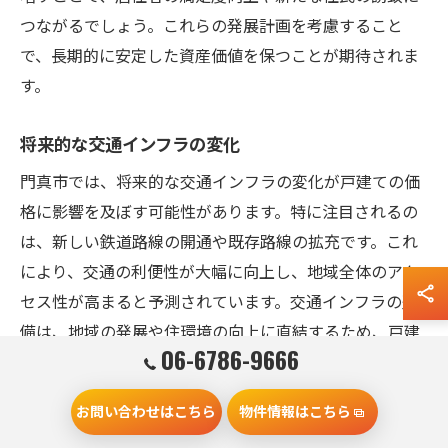
つながるでしょう。これらの発展計画を考慮すること
で、長期的に安定した資産価値を保つことが期待されま
す。
将来的な交通インフラの変化
門真市では、将来的な交通インフラの変化が戸建ての価
格に影響を及ぼす可能性があります。特に注目されるの
は、新しい鉄道路線の開通や既存路線の拡充です。これ
により、交通の利便性が大幅に向上し、地域全体のアク
セス性が高まると予測されています。交通インフラの整
備は、地域の発展や住環境の向上に直結するため、戸建
06-6786-9666
てを購入する際の重要な要素となります。さらに、周辺
地域の交通網の変化を事前に把握することで、将来の資
お問い合わせはこちら
物件情報はこちら
産価値の変動を見据えた賢い選択が可能になります。