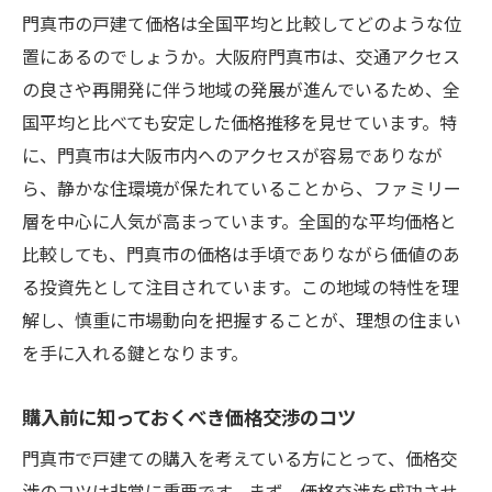
門真市で理想の生活をスタートさせるための第
門真市の戸建て価格は全国平均と比較してどのような位
一歩
置にあるのでしょうか。大阪府門真市は、交通アクセス
新生活に向けた地域コミュニティへの参加
の良さや再開発に伴う地域の発展が進んでいるため、全
住まいのメンテナンスと管理の重要性
国平均と比べても安定した価格推移を見せています。特
地域イベントを活用した交流の場
に、門真市は大阪市内へのアクセスが容易でありなが
快適な生活を築くための収納術
ら、静かな住環境が保たれていることから、ファミリー
層を中心に人気が高まっています。全国的な平均価格と
移住者が語る門真市での生活の魅力
比較しても、門真市の価格は手頃でありながら価値のあ
門真市での新しい習慣とライフスタイル
る投資先として注目されています。この地域の特性を理
解し、慎重に市場動向を把握することが、理想の住まい
を手に入れる鍵となります。
購入前に知っておくべき価格交渉のコツ
門真市で戸建ての購入を考えている方にとって、価格交
渉のコツは非常に重要です。まず、価格交渉を成功させ