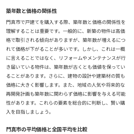
将来的な交通インフラの変化
築年数と価格の関係性
地域の教育環境の将来性
門真市で戸建てを購入する際、築年数と価格の関係性を
資産価値を維持するためのポイント
理解することは重要です。一般的に、新築の物件は高価
長期的視点で見た地域の魅力
格で取引される傾向がありますが、築年数が増えるにつ
門真市での定住を考えたライフスタイル
れて価格が下がることが多いです。しかし、これは一概
住まい選びで失敗しないためのプロのアドバイ
に言えることではなく、リフォームやメンテナンスが行
ス
き届いている物件は、築年数が古くとも価値を保ってい
不動産専門家が教える物件選びの心得
ることがあります。さらに、建物の設計や建築材の質も
購入前に相談すべき専門家とは
価格に大きく影響します。また、地域の人気や将来的な
再開発計画も築年数に関わらず価格に影響を与える可能
契約時に見落としがちなポイント
性があります。これらの要素を総合的に判断し、賢い購
住み心地を左右する内覧のポイント
入を目指しましょう。
物件購入後のライフプランニング
門真市での資産価値を高める方法
門真市の平均価格と全国平均を比較