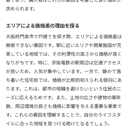
不動産エージェントから得られる情報
求められます。
購入者レビューを参考にするメリット
エリアによる価格差の理由を探る
市場調査時に注意すべき落とし穴
未来の価値を見据えた物件選びの基準
大阪府門真市で戸建てを探す際、エリアによる価格差は
戸建て購入を成功させるためのチェックリスト
無視できない要因です。駅に近いエリアや商業施設が充
実している地域では、その利便性の高さから価格が高く
購入前に確認すべき法的手続き
なりがちです。特に、京阪電鉄の駅周辺は交通アクセス
住宅ローンの選び方と準備
が良いため、人気が集中しています。一方で、静かで落
必要経費と予算の立て方
ち着いた住宅街では、価格が比較的抑えられる傾向にあ
物件選びで重視すべきポイント
ります。これは、都市の喧騒を避けたいという住民のニ
リスクヘッジのための保険選び
ーズに応えるためです。また、土地の広さや建物の築年
長期的なライフプランを立てる
数、周辺環境の良さも価格に影響を与える重要な要素で
門真市の将来性を見据えた戸建て選びのコツ
す。これらの要因を理解することで、自分のライフスタ
イルに合った地域を見つける助けとなるでしょう。
地域の発展計画とその影響