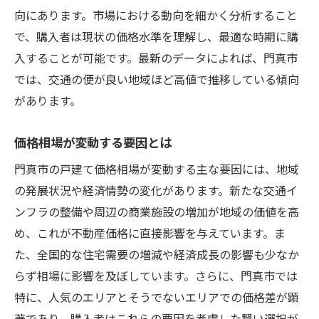
向にあります。市場における動向を細かく分析すること
門真市のインフラ整備と将来の展望
で、購入者は現状の価格水準を理解し、最適な時期に購
門真市の戸建て価格が変動する理由を探る
入することが可能です。最新のデータによれば、門真市
経済動向が不動産価格に与える影響
では、交通の便が良い地域ほど高値で推移している傾向
地域の再開発計画とその効果
があります。
人口動態の変化による影響
価格相場が変動する要因とは
季節による価格変動の傾向
門真市の不動産取引数の変化
門真市の戸建て価格相場が変動する主な要因には、地域
の発展状況や経済情勢の変化があります。新たな交通イ
政府の住宅政策が価格に及ぼす影響
ンフラの整備や周辺の商業施設の増加が地域の価値を高
理想の戸建てを見つけるための市場調査のポイ
め、これが不動産価格に直接影響を与えています。ま
ント
た、全国的な住宅需要の増減や経済成長の影響も少なか
オンラインで物件情報を効率的に集める方
らず相場に影響を及ぼしています。さらに、門真市では
法
特に、人気のエリアとそうでないエリアでの価格差が顕
現地視察で確認すべきポイントとは
著であり、購入者はこれらの要因を考慮した賢い選択が