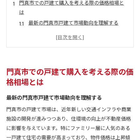
門真市での戸建て購入を考える際の価格相場と
は
最新の門真市戸建て市場動向を理解する
価格相場が変動する要因とは
エリアによる価格差の理由を探る
築年数と価格の関係性
門真市の平均価格と全国平均を比較
門真市での戸建て購入を考える際の価
購入前に知っておくべき価格交渉のコツ
格相場とは
戸建て購入で知っておくべき門真市の地域特性
最新の門真市戸建て市場動向を理解する
門真市の歴史とその魅力
住環境を左右する地域の特徴
門真市の戸建て市場は、近年新しい交通インフラや商業
通勤・通学に便利な立地条件を見極める
施設の開発が進みつつあり、住環境の向上が不動産価格
に影響を与えています。特にファミリー層に人気のある
地域コミュニティの活発さとは
一戸建て住宅の需要が高まっており、物件価格は上昇傾
子育て世代に優しい地域のサポート体制