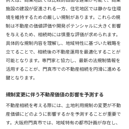
リスク軽減のための初期ステップ
施設の建設が促進される一方、住宅地区では静かな住環
相続プロセスでのリスク管理方法
境を維持するための厳しい規制があります。これらの規
法律と税制に基づくリスク回避策
制は不動産の価値評価や開発ポテンシャルに大きく影響
不動産評価の見直しとリスク軽減
を与えるため、相続時には慎重な評価が求められます。
相続計画の早期策定の重要性
具体的な規制内容を理解し、地域特性に基づいた戦略を
立てることで、相続後の不動産運用を最適化することが
地元不動産の特性を活かしたリスクマネジ
可能となります。専門家と協力し、最新の法規制情報を
メント
活用することが、門真市での不動産相続を円滑に進める
門真市の不動産相続で考慮すべきポイントとリ
鍵となります。
スク管理
相続計画における重要な考慮事項
規制変更に伴う不動産価値の影響を予測する
門真市特有のリスク要因を評価する
不動産相続を考える際には、土地利用規制の変更が不動
不動産相続における法的課題への対処
産価値にどのように影響するかを予測することが重要で
リスク管理のための効果的なアプローチ
す。大阪府門真市では、地域特有の都市計画が存在し、
相続における資産評価の見直し方法