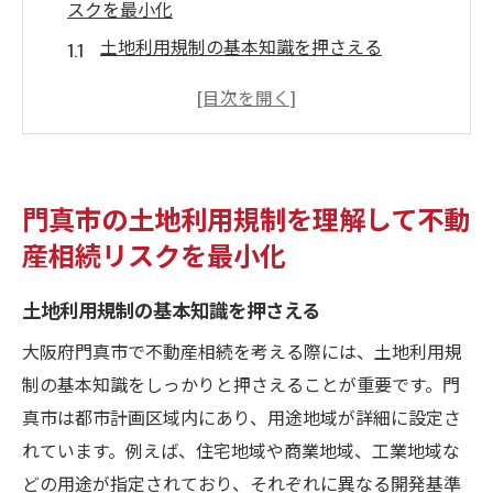
スクを最小化
土地利用規制の基本知識を押さえる
門真市の具体的な土地利用規制のポイント
規制変更に伴う不動産価値の影響を予測す
る
不動産相続における土地利用規制の活用法
門真市の土地利用規制を理解して不動
専門家と共に法規制を理解する重要性
産相続リスクを最小化
地域特性に基づいたリスク管理戦略
地域市場の動向を活用した不動産相続戦略の立
土地利用規制の基本知識を押さえる
案
大阪府門真市で不動産相続を考える際には、土地利用規
門真市の不動産市場の現状分析
制の基本知識をしっかりと押さえることが重要です。門
市場動向が相続戦略に与える影響とは
真市は都市計画区域内にあり、用途地域が詳細に設定さ
市場の変化に対応した相続計画の立て方
れています。例えば、住宅地域や商業地域、工業地域な
どの用途が指定されており、それぞれに異なる開発基準
不動産市場の季節性と相続のタイミング