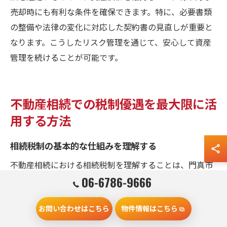
売却時にも有利な条件を確保できます。特に、必要書類
の整備や法律の変化に対応した契約書の見直しが重要と
なります。こうしたリスク管理を通じて、安心して資産
管理を続けることが可能です。
不動産相続での税制優遇を最大限に活
用する方法
相続税制の基本的な仕組みを理解する
不動産相続における相続税制を理解することは、門真市
06-6786-9666
での相続不動産リスクを軽減するための基本的なステッ
プです。相続税は、被相続人から受け継いだ財産に対し
お問い合わせはこちら
物件情報はこちら
てかかる税金で、その計算は取得した財産の評価額に基
づきます。相続税の課税対象となる財産には、不動産、