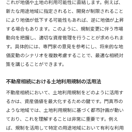
これが地価や土地の利用可能性に直結します。例えば、
不動産管理と維持に関するリスク評価
新たな用途地域に指定されると、開発が制限されること
不動産相続での税制優遇を最大限に活用する方
により地価が低下する可能性もあれば、逆に地価が上昇
法
する場合もあります。このように、規制変更に伴う市場
動向を把握し、適切な資産管理を行うことが求められま
相続税制の基本的な仕組みを理解する
す。具体的には、専門家の意見を参考にし、将来的な地
門真市で利用可能な税制優遇措置の一覧
価変動のシナリオを複数考慮することで、最適な相続対
税制優遇を活用した効果的な相続計画
策を講じることができます。
税理士と相談して最大限の税制優遇を得る
相続税の負担軽減策の具体例
不動産相続における土地利用規制の活用法
最新の税制改正情報とその影響
不動産相続において、土地利用規制をどのように活用す
不動産相続のプロフェッショナルと連携してリ
るかは、資産価値を最大化するための鍵です。門真市の
スクを回避
ような地域では、土地利用規制に基づく都市計画が動い
不動産相続専門の弁護士との連携
ており、これを理解することは非常に重要です。例え
税理士による税務アドバイスの活用
ば、規制を活用して特定の用途地域において有利な利用