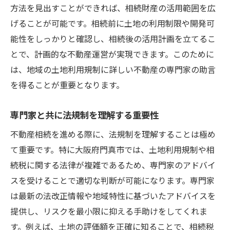
方法を見出すことができれば、相続財産の活用範囲を広
不動産管理会社との協力体制の構築
げることが可能です。相続前に土地の利用制限や開発可
プロフェッショナルによるリスク評価
能性をしっかりと確認し、相続後の活用計画を立てるこ
連携による相続手続きのスムーズ化
とで、計画的な不動産運営が実現できます。このために
専門家ネットワークを活用した相続支援
は、地域の土地利用規制に詳しい不動産の専門家の助言
門真市特有の制度を理解し不動産相続を計画的
を得ることが重要となります。
に進める
門真市の不動産制度を学ぶ
専門家と共に法規制を理解する重要性
地域特化型の相続プランの作成
不動産相続を進める際に、法規制を理解することは極め
制度変更に伴う影響を予測する方法
て重要です。特に大阪府門真市では、土地利用規制や相
地元行政機関との連携の重要性
続税に関する法律が複雑であるため、専門家のアドバイ
スを受けることで適切な判断が可能になります。専門家
門真市での相続ケーススタディ
は最新の法改正情報や地域特性に基づいたアドバイスを
地域制度を活かした資産保全策
提供し、リスクを最小限に抑える手助けをしてくれま
す。例えば、土地の評価額を正確に知ることで、相続税