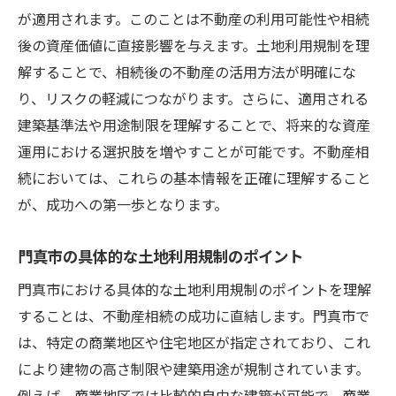
が適用されます。このことは不動産の利用可能性や相続
地元情報を元にした相続戦略の考案
後の資産価値に直接影響を与えます。土地利用規制を理
市場調査データの活用方法
解することで、相続後の不動産の活用方法が明確にな
専門家の力で門真市における不動産相続を成功
り、リスクの軽減につながります。さらに、適用される
させる方法
建築基準法や用途制限を理解することで、将来的な資産
信頼できる不動産専門家の選び方
運用における選択肢を増やすことが可能です。不動産相
相続専門家との効果的なコミュニケーショ
続においては、これらの基本情報を正確に理解すること
ン
が、成功への第一歩となります。
専門家が提供する最新の法規制情報
門真市の具体的な土地利用規制のポイント
不動産評価のプロに相談するメリット
相続手続きにおける専門家の役割
門真市における具体的な土地利用規制のポイントを理解
することは、不動産相続の成功に直結します。門真市で
専門家との連携で時間とコストを削減
は、特定の商業地区や住宅地区が指定されており、これ
相続不動産リスクを大阪府門真市で軽減するス
により建物の高さ制限や建築用途が規制されています。
テップ
例えば、商業地区では比較的自由な建築が可能で、商業