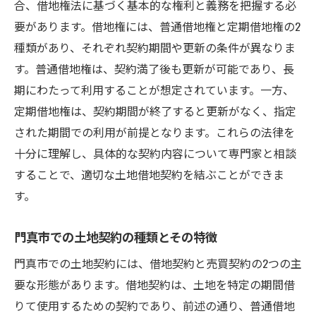
ポイント
合、借地権法に基づく基本的な権利と義務を把握する必
要があります。借地権には、普通借地権と定期借地権の2
土地借地契約の法的枠組みとその理解
種類があり、それぞれ契約期間や更新の条件が異なりま
借地権の期間と更新手続きの要点
す。普通借地権は、契約満了後も更新が可能であり、長
土地利用制限とその遵守
期にわたって利用することが想定されています。一方、
権利義務の明確化と契約書の作成
定期借地権は、契約期間が終了すると更新がなく、指定
近隣住民との法律的な問題解決方法
された期間での利用が前提となります。これらの法律を
土地借地にかかる税金とその対策
十分に理解し、具体的な契約内容について専門家と相談
門真市での土地相場を把握して賢く借地する方
することで、適切な土地借地契約を結ぶことができま
法
す。
最新の土地相場情報の取得方法
門真市での土地契約の種類とその特徴
地域の地価変動とその要因分析
門真市での土地契約には、借地契約と売買契約の2つの主
土地評価の基本とその仕組み
要な形態があります。借地契約は、土地を特定の期間借
比較対象地域と門真市の相場比較
りて使用するための契約であり、前述の通り、普通借地
季節や経済状況が相場に与える影響