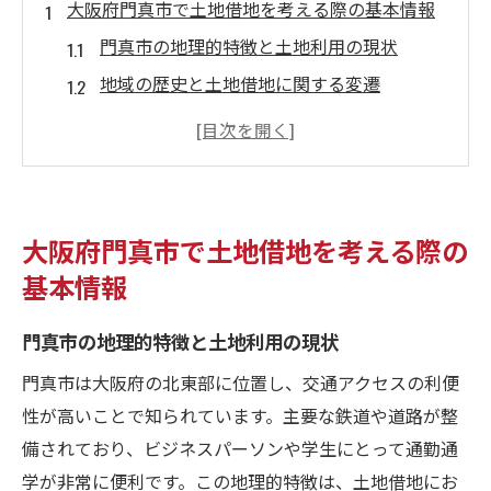
大阪府門真市で土地借地を考える際の基本情報
門真市の地理的特徴と土地利用の現状
地域の歴史と土地借地に関する変遷
土地借地における法律の基礎知識
門真市での土地契約の種類とその特徴
地域コミュニティと土地借地の関係性
土地借地の手続きと必要書類
大阪府門真市で土地借地を考える際の
地域の魅力を活かした門真市での土地借地のメ
基本情報
リット
門真市の地理的特徴と土地利用の現状
門真市の交通アクセスとその利点
商業施設の豊富さと経済効果
門真市は大阪府の北東部に位置し、交通アクセスの利便
自然環境がもたらす生活の質の向上
性が高いことで知られています。主要な鉄道や道路が整
備されており、ビジネスパーソンや学生にとって通勤通
地域イベントと文化交流の可能性
学が非常に便利です。この地理的特徴は、土地借地にお
教育施設の充実度と子育て環境