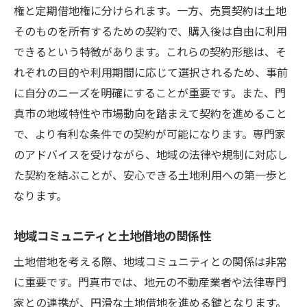
権と定期借地権に分けられます。一方、売買契約は土地
土地借地のための資金計画の立て方
そのものを所有するための契約で、購入後は自由に利用
生活環境を向上させる門真市での土地借地の選
できるという特徴があります。これらの契約形態は、そ
び方
れぞれの目的や利用期間に応じて選択されるため、事前
家族構成に応じた最適な土地選び
に自分のニーズを明確にすることが重要です。また、門
地域の治安情報と子育て環境
真市の地域特性や市場動向を踏まえて契約を進めること
住環境を左右するインフラ整備の現状
で、より有利な条件での契約が可能になります。専門家
のアドバイスを受けながら、地域の法律や規制に対応し
エコで持続可能な生活を実現する土地選び
た契約を結ぶことが、安心できる土地利用への第一歩と
地域の医療アクセスとその重要性
なります。
コミュニティ活動への参加と地域貢献
地域コミュニティと土地借地の関係性
土地借地を考える際、地域コミュニティとの関係は非常
に重要です。門真市では、地元の不動産業者や法律専門
家との連携が、円滑な土地借地を進める鍵となります。