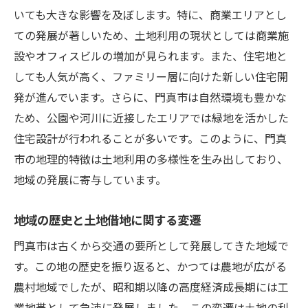
いても大きな影響を及ぼします。特に、商業エリアとし
医療施設の充実と健康な暮らし
ての発展が著しいため、土地利用の現状としては商業施
土地借地契約で失敗しないための門真市におけ
設やオフィスビルの増加が見られます。また、住宅地と
る注意点
しても人気が高く、ファミリー層に向けた新しい住宅開
契約前に確認すべき重要事項とは
発が進んでいます。さらに、門真市は自然環境も豊かな
土地借地に関する法的トラブルの回避
ため、公園や河川に近接したエリアでは緑地を活かした
信頼できる不動産業者の選び方
住宅設計が行われることが多いです。このように、門真
市の地理的特徴は土地利用の多様性を生み出しており、
契約書で明確にしておくべきポイント
地域の発展に寄与しています。
土地の現況調査の重要性
将来的な土地利用変化の予測
地域の歴史と土地借地に関する変遷
門真市の交通利便性を活かした土地活用法
門真市は古くから交通の要所として発展してきた地域で
交通網の充実がもたらすビジネスチャンス
す。この地の歴史を振り返ると、かつては農地が広がる
周辺エリアへのアクセスとその価値
農村地域でしたが、昭和期以降の高度経済成長期には工
公共交通機関を利用した持続可能な土地利
業地帯として急速に発展しました。この変遷は土地の利