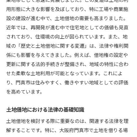
用
用形態に大きな影響を及ぼしており、特に工場や商業施
交通インフラの発展とその影響
設の建設が進む中で、土地借地の需要も高まりました。
地域住民の移動パターンと土地活用
近年では、再開発が進む中で住宅地としての価値も見直
されており、住環境の向上が図られています。また、地
駐車場需要とそのビジネスモデル
域の「歴史と土地借地に関する変遷」は、法律や権利関
商業施設が充実する門真市での土地借地の投資
係にも影響を与えてきました。例えば、借地権の設定や
価値
更新に関する法的手続きが整備され、地域の特性に合わ
商業施設へのアクセスがもたらす地価変動
せた柔軟な土地利用が可能となっています。これによ
門真市の商業エリアの特徴と魅力
り、門真市は住みやすく、働きやすい地域としての評価
テナント誘致の成功例とその効果
を高めています。
ショッピングモールの開発計画と影響
地域経済への貢献度と投資効果
土地借地における法律の基礎知識
商業施設周辺の土地価値の見極め方
土地借地を検討する際に重要なのは、関連する法律を理
法律面で押さえておくべき門真市の土地借地の
解することです。特に、大阪府門真市で土地を借りる場