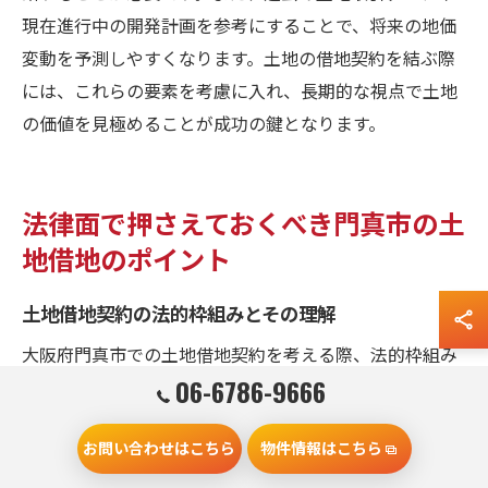
現在進行中の開発計画を参考にすることで、将来の地価
変動を予測しやすくなります。土地の借地契約を結ぶ際
には、これらの要素を考慮に入れ、長期的な視点で土地
の価値を見極めることが成功の鍵となります。
法律面で押さえておくべき門真市の土
地借地のポイント
土地借地契約の法的枠組みとその理解
大阪府門真市での土地借地契約を考える際、法的枠組み
06-6786-9666
の理解は不可欠です。土地借地は基本的に借地借家法に
よって規定されており、借地権者の権利や義務が明確に
お問い合わせはこちら
物件情報はこちら
されています。契約書には、土地の利用目的、賃料、契
約期間などが詳細に記載されていることが一般的です。