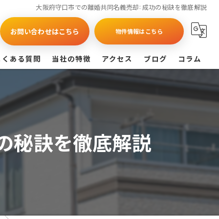
大阪府守口市での離婚共同名義売却: 成功の秘訣を徹底解説
お問い合わせはこちら
物件情報はこちら
よくある質問
当社の特徴
アクセス
ブログ
コラム
買取
戸建て
功の秘訣を徹底解説
マンション
相続
査定