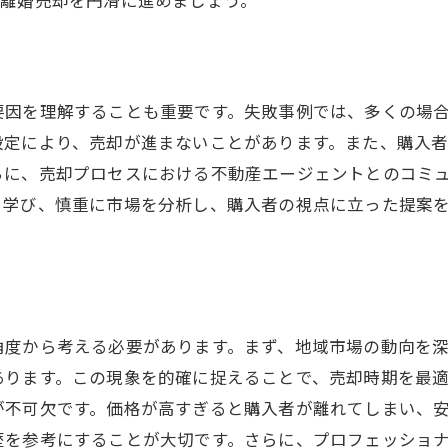
地域特有の市場動向を活かした守口市での離婚売却法
守口市の不動産市場の最新動向
市場動向を踏まえた売却戦略
要因を理解することも重要です。失敗事例では、多くの場
地元エージェントの活用によるメリット
設定により、売却が進まないことがあります。また、購入
購入者のニーズを理解する
らに、売却プロセスにおける不動産エージェントとのコミ
ら学び、慎重に市場を分析し、購入者の視点に立った提案
価格設定の最適化方法
売却時期の見極め方
専門家が教える離婚売却での交渉のポイントとは
交渉を成功させるための事前準備
プロの交渉テクニックを活用する
角度から考える必要があります。まず、地域市場の動向を
あります。この現象を的確に捉えることで、売却時期を最
感情に左右されないための心構え
が不可欠です。価格が高すぎると購入者が離れてしまい、
第三者を交えた交渉の利点
歴を参考にすることが大切です。さらに、プロフェッショ