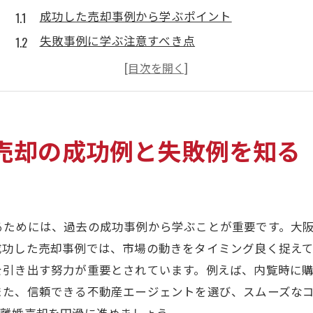
成功した売却事例から学ぶポイント
失敗事例に学ぶ注意すべき点
成功と失敗を分ける要因とは
守口市での売却市場の特性
過去の取引データから見る傾向
地域の不動産エージェントの活用法
売却の成功例と失敗例を知る
離婚売却における共同名義不動産の注意点と対策
共同名義の不動産売却での法的注意点
名義変更の手続きとその影響
るためには、過去の成功事例から学ぶことが重要です。大
不動産価値を正確に評価する方法
成功した売却事例では、市場の動きをタイミング良く捉え
売却前に行うべき財産分与の確認
を引き出す努力が重要とされています。例えば、内覧時に
共有者間の合意形成の重要性
また、信頼できる不動産エージェントを選び、スムーズな
専門家に相談する際のポイント
、離婚売却を円滑に進めましょう。