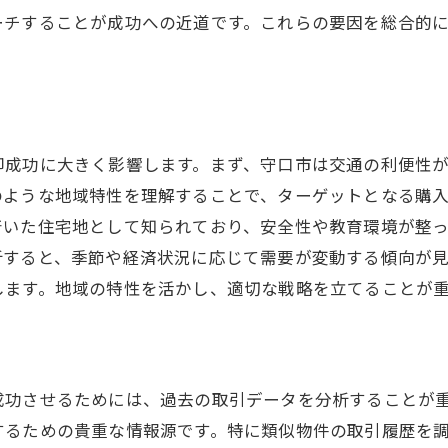
合意形成のためのステップ
ーチすることが成功への近道です。これらの要因を総合的
トラブルを未然に防ぐ方法
守口市で離婚売却を進める際の法律的チェックリスト
必要な法的手続きのリスト
契約書作成時の重要ポイント
却成功に大きく影響します。まず、守口市は交通の利便性
法的合意を得るための注意点
のような地域特性を理解することで、ターゲットとなる購
トラブルを防ぐための法律相談
着いた住宅地として知られており、安全性や教育環境が整っ
売却に伴う税金の理解
析すると、季節や経済状況に応じて需要が変動する傾向が
不動産弁護士に相談するメリット
します。地域の特性を活かし、適切な戦略を立てることが
離婚売却で知っておくべき税金と経済的影響
売却益に対する税金の計算方法
離婚が経済状況に与える影響
成功させるためには、過去の取引データを分析することが
節税対策としてのポイント
するための貴重な情報源です。特に類似物件の取引履歴を