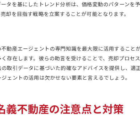
財産分与と税負担の関係
データを基にしたトレンド分析は、価格変動のパターンを
の売却を目指す戦略を立案することが可能となります。
売却後の資金計画の立て方
専門家に相談する価値
共同名義不動産を円滑に売却するためのステップガイ
初期段階での売却計画の立て方
の不動産エージェントの専門知識を最大限に活用すること
名義者間の合意形成プロセス
多く存在します。彼らの助言を受けることで、売却プロセ
去の取引データに基づいた的確なアドバイスを提供し、適
不動産価値を高めるための方法
ージェントの活用は欠かせない要素と言えるでしょう。
売却活動の効果的な実施法
契約成立までの流れと注意点
売却後の手続きについて
名義不動産の注意点と対策
実体験から学ぶ離婚売却のトラブル回避法
過去のトラブル事例からの教訓
トラブルを避けるための予防策