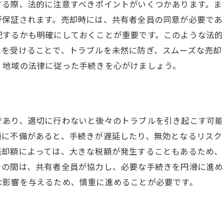
する際、法的に注意すべきポイントがいくつかあります。
コミュニケーションの重要性
が保証されます。売却時には、共有者全員の同意が必要で
第三者機関の活用法
配するかも明確にしておくことが重要です。このような法
法的サポートを受ける方法
スを受けることで、トラブルを未然に防ぎ、スムーズな売却
長期的視点での解決策
、地域の法律に従った手続きを心がけましょう。
であり、適切に行わないと後々のトラブルを引き起こす可
類に不備があると、手続きが遅延したり、無効となるリス
売却額によっては、大きな税額が発生することもあるため
での間は、共有者全員が協力し、必要な手続きを円滑に進
な影響を与えるため、慎重に進めることが必要です。