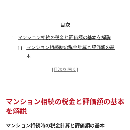
目次
マンション相続の税金と評価額の基本を解説
マンション相続時の税金計算と評価額の基
本
相続税の仕組みとマンション相続の流れ
マンション相続で確認すべき税金の種類
評価額がマンション相続税に与える影響
納税通知書とマンション相続の評価額確認
マンション相続の税金と評価額の基本
マンション相続の税金申告と手続き概要
を解説
守口市でマンション相続時に知るべき税金対策
マンション相続時の税金計算と評価額の基本
守口市で活用できるマンション相続税対策