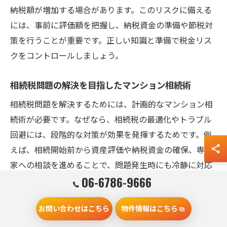
納税額が増加する場合があります。このリスクに備える
には、事前に評価額を把握し、納税資金の準備や節税対
策を行うことが重要です。正しい知識と準備で税金リス
クをコントロールしましょう。
相続税問題の解決を目指したマンション相続術
相続税問題を解決するためには、計画的なマンション相
続術が必要です。なぜなら、相続税の最適化やトラブル
回避には、段階的な対策が効果を発揮するためです。例
えば、相続開始前から資産評価や納税資金の確保、専門
家への相談を進めることで、問題発生時にも冷静に対応
06-6786-9666
できます。守口市の事例を参考に、手続きの流れや必要
書類を把握し、余裕を持った準備を心がけることがポイ
お問い合わせはこちら
物件情報はこちら
ントです。事前準備と計画的な行動で、安心して相続を
進めましょう。