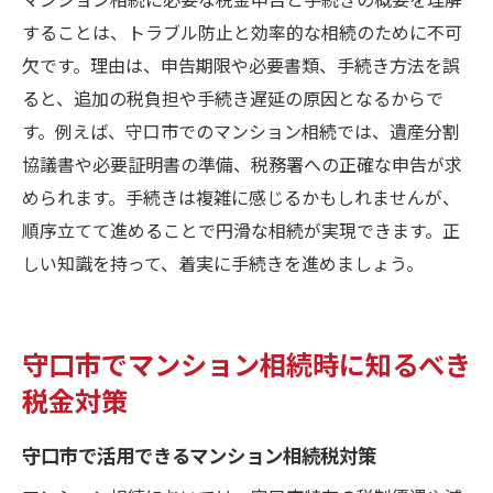
守口市の相談窓口とマンション相続の連携
することは、トラブル防止と効率的な相続のために不可
マンション相続で押さえておきたい税務情
欠です。理由は、申告期限や必要書類、手続き方法を誤
報
ると、追加の税負担や手続き遅延の原因となるからで
無料相談を活用したマンション相続知識の
す。例えば、守口市でのマンション相続では、遺産分割
習得
協議書や必要証明書の準備、税務署への正確な申告が求
められます。手続きは複雑に感じるかもしれませんが、
マンション相続に強い税理士選びのポイン
順序立てて進めることで円滑な相続が実現できます。正
ト
しい知識を持って、着実に手続きを進めましょう。
マンション相続税の手続きと相談先を紹介
マンション相続税の手続きと申告の流れ
マンション相続時の相談先と選び方のコツ
守口市でマンション相続時に知るべき
無料相談窓口でマンション相続税を確認
税金対策
マンション相続税手続きの効率化ポイント
守口市で活用できるマンション相続税対策
相談先との連携で進めるマンション相続税
対策