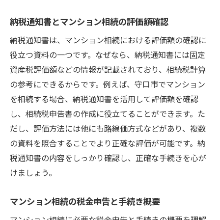
マンション相続の税金問題を解決する方法
マンション相続税の問題点とその対処法
納税通知書とマンション相続の評価額確認
税金トラブルを防ぐマンション相続の工夫
納税通知書は、マンション相続における評価額の確認に
専門家と連携したマンション相続問題解決
役立つ資料の一つです。なぜなら、納税通知書には固定
策
資産税評価額などの情報が記載されており、相続税計算
の参考にできるからです。例えば、守口市でマンション
無料相談で解決するマンション相続税の悩
を相続する場合、納税通知書を活用して評価額を確認
み
し、相続税申告書の作成に役立てることができます。た
マンション相続時の税金リスクと対処ポイ
だし、評価方法には他にも路線価方式などがあり、複数
ント
の資料を照合することでより正確な評価が可能です。納
相続税問題の解決を目指したマンション相
税通知書の内容をしっかり確認し、正確な手続きを心が
続術
けましょう。
守口市で役立つマンション相続の重要知識
守口市で役立つマンション相続の基礎知識
マンション相続の税金申告と手続き概要
相続税対策に必要なマンション相続の知恵
マンション相続に必要な税金申告と手続きの概要を理解