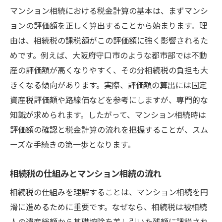
マンション相続の節税ポイントと対策方法
マンション相続における税金計算の基本は、まずマンシ
マンション相続時の税理士相談の重要性
ョンの評価額を正しく算出することから始まります。理
由は、相続税の課税額がこの評価額に強く影響されるた
守口市での無料相談を活用した節税の工夫
めです。例えば、大阪府守口市のような都市部では不動
マンション相続税軽減に役立つ知識と対策
産の評価額が高くなりやすく、その分相続税の負担も大
マンション相続の税金対策と申告手順を解
きくなる傾向があります。実際、評価額の算出には固定
説
資産税評価額や路線価などを参考にしますが、専門的な
マンション相続の税金に強い無料相談の活用法
知識が求められます。したがって、マンション相続時は
マンション相続税の無料相談を効果的に活
評価額の確認と税金計算の流れを把握することが、スム
用
ーズな手続きの第一歩となります。
マンション相続の税金相談で得られるメリ
ット
相続税の仕組みとマンション相続の流れ
無料相談時に準備すべきマンション相続資
相続税の仕組みを理解することは、マンション相続を円
料
滑に進めるために重要です。なぜなら、相続税は被相続
守口市のマンション相続無料相談の活用方
人の遺産総額から基礎控除を差し引いた残額に課税され