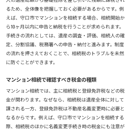
法
るため、全体像を把握しておく必要があるからです。例
大阪の相談窓口でマンション相続税を相談
えば、守口市でマンションを相続する場合、相続開始か
ら10ヶ月以内に申告と納税を行うことが求められます。
弁護士や税理士へのマンション相続相談の
手続きの流れとしては、遺産の調査・評価、相続人の確
流れ
定、分割協議、税務署への申告・納付と進みます。制度
守口市で賢く進めるマンション相続の手続き
の流れを押さえておくことで、相続税のトラブルを未然
マンション相続手続きの流れと必要書類
に防ぐことができます。
守口市でのマンション相続手続きのポイン
ト
マンション相続で確認すべき税金の種類
相続税申告とマンション相続の手続き連携
マンション相続では、主に相続税と登録免許税などの税
術
金が関わります。なぜなら、相続税は遺産全体に対して
オンライン申請で進めるマンション相続手
課される一方、登録免許税は不動産名義変更時に必要と
続き
なるからです。例えば、守口市でマンションを相続する
身分証明書取得とマンション相続手続きの
際、相続税のほかに名義変更手続き時の税金にも注意が
関係