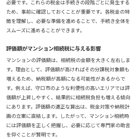
必要です。これらの税金は手続きの段階ごとに発生する
無料相談を活用したマンション相続手続き
ため、事前に確認しておくことが重要です。各税金の特
対策
徴を理解し、必要な準備を進めることで、手続き全体を
相続税の仕組みとマンション評価額のポイント
スムーズに進めることができます。
マンション相続における相続税の基本構造
評価額がマンション相続税に与える影響
評価額の算出方法とマンション相続税の関
マンションの評価額は、相続税の金額を大きく左右しま
係
す。理由として、評価額が高ければその分課税対象額も
納税通知書から読み解くマンション相続評
増えるため、納税額が高額になる可能性があるからで
価
す。例えば、守口市のような利便性の高いエリアでは評
マンション相続税を左右する評価額の注意
価額が上昇しやすく、結果的に相続税負担も増える傾向
点
にあります。評価額の適正な算出は、税金対策や納税計
評価額確認で失敗しないマンション相続対
画の立案に直結します。したがって、マンション相続時
策
には評価額を正しく把握し、必要に応じて専門家の助言
マンション相続税の仕組みを徹底解説
を仰ぐことが賢明です。