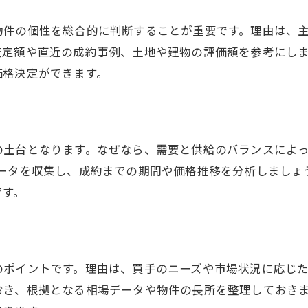
門真市での売却体験談から学ぶ教訓
物件の個性を総合的に判断することが重要です。理由は、
トラブル回避のためのポイント整理
査定額や直近の成約事例、土地や建物の評価額を参考にし
売却後のサポート体制にも注目しよう
価格決定ができます。
納得感ある売却を叶える実践的アドバイス
安心して次のステップへ進むための心得
の土台となります。なぜなら、需要と供給のバランスによ
データを収集し、成約までの期間や価格推移を分析しましょ
です。
のポイントです。理由は、買手のニーズや市場状況に応じ
おき、根拠となる相場データや物件の長所を整理しておき