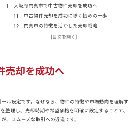
大阪府門真市で中古物件売却を成功へ
中古物件売却を成功に導く初めの一歩
門真市の特徴を活かした売却戦略
相場把握が中古物件売却の鍵となる理由
門真市での売却に役立つ情報収集法
失敗しないための中古物件売却準備術
売却後も安心できるサポート体制とは
件売却を成功へ
中古物件価格設定に悩む方必見のポイント
中古物件売却で知っておきたい価格設定術
門真市特有の価格設定ポイントを解説
ゴール設定です。なぜなら、物件の特徴や市場動向を理解
適正な価格で売却するための判断基準
件を整理し、売却時期や希望価格を明確に設定することで
市場動向を活かした価格の決め方とは
とが、スムーズな取引への近道です。
売却を有利に進める価格交渉のコツ