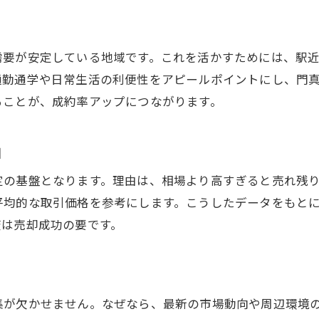
買手に魅力的な価格を提示する方法
市場動向を踏まえた価格戦略の考え方
需要が安定している地域です。これを活かすためには、駅
中古物件売却に役立つ市場動向の読み方
通勤通学や日常生活の利便性をアピールポイントにし、門
データ活用で価格戦略を立てるポイント
ることが、成約率アップにつながります。
門真市市場で有利に売却する方法とは
価格変動を見極めて売却時期を決める
由
市場分析で差がつく中古物件売却術
定の基盤となります。理由は、相場より高すぎると売れ残
売却価格の根拠を強化する情報整理法
平均的な取引価格を参考にします。こうしたデータをもと
売却前に知っておきたい適正価格の見極め方
査は売却成功の要です。
中古物件売却時に重要な価格査定の流れ
門真市の相場を基にした価格見極め術
適正価格設定で売却をスムーズに進行
集が欠かせません。なぜなら、最新の市場動向や周辺環境
物件価値を上げるポイントと注意点