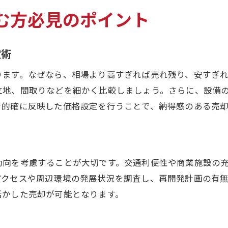
買手との信頼を築く価格設定の工夫
む方必見のポイント
相場と希望を両立させる価格戦略
売却成功のための柔軟な価格調整法
定術
最終的な価格決定で重視すべき視点
物件の個性を活かした売却術を徹底解説
ります。なぜなら、相場より高すぎれば売れ残り、安すぎ
立地、間取りなどを細かく比較しましょう。さらに、設備
中古物件売却で個性をアピールする秘訣
を的確に反映した価格設定を行うことで、納得感のある売
門真市の物件特性を活かす売却戦略
間取りや築年数で差別化する方法
リフォーム提案で価値を高めるポイント
動向を考慮することが大切です。交通利便性や商業施設の
買手の心を動かす魅力的な情報発信
アクセスや周辺環境の発展状況を調査し、再開発計画の有
物件独自の強みを最大限に伝えるコツ
活かした売却が可能となります。
後悔しないための中古物件価格設定実践ガイド
中古物件売却で後悔しないための準備