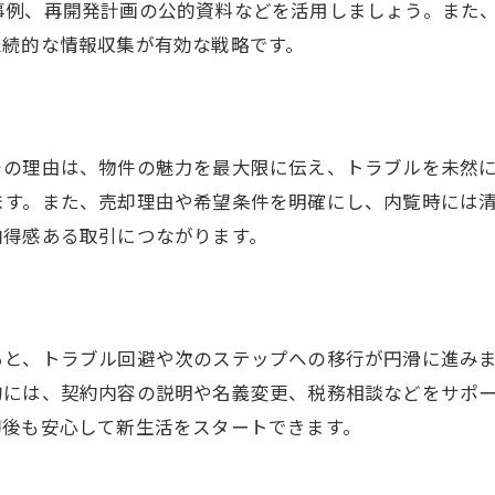
事例、再開発計画の公的資料などを活用しましょう。また
売却前準備で価格査定を有利にする方法
継続的な情報収集が有効な戦略です。
プロが推奨する価格判断のポイント
門真市の中古物件売却で差がつく工夫とは
中古物件売却で印象を上げる工夫を紹介
その理由は、物件の魅力を最大限に伝え、トラブルを未然
門真市で選ばれる売却方法の特徴
ます。また、売却理由や希望条件を明確にし、内覧時には
内覧時に好印象を与えるポイント集
納得感ある取引につながります。
小さな工夫で売却価格アップを狙う方法
売却時のアピールポイント整理術
買手に伝わる物件の魅せ方を解説
ると、トラブル回避や次のステップへの移行が円滑に進み
価格設定を通じて納得の売却を実現する方法
的には、契約内容の説明や名義変更、税務相談などをサポ
中古物件売却で納得価格を実現する流れ
却後も安心して新生活をスタートできます。
門真市ならではの価格交渉テクニック