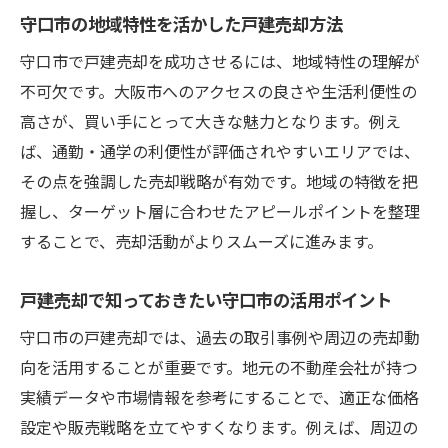
守口市の地域特性を活かした戸建売却方法
利点
戸建売却を有利に進める会社比較の具体的
守口市で戸建売却を成功させるには、地域特性の理解が
手順
不可欠です。大阪市へのアクセスの良さや生活利便性の
高さが、買い手にとって大きな魅力となります。例え
守口市のサービス内容で戸建売却を選ぶコ
ば、通勤・通学の利便性が評価されやすいエリアでは、
ツ
その点を強調した売却戦略が有効です。地域の特徴を把
守口市における戸建売却の最新相場と動向解説
握し、ターゲット層に合わせたアピールポイントを整理
戸建売却で知っておくべき守口市の最新相
することで、売却活動がよりスムーズに進みます。
場
守口市の戸建売却動向から見る今後の予測
戸建売却で知っておきたい守口市の活用ポイント
戸建売却に役立つ守口市の市場分析ポイン
守口市の戸建売却では、過去の取引事例や周辺の売却動
ト
向を活用することが重要です。地元の不動産会社が持つ
守口市の過去事例から見る戸建売却の傾向
実績データや市場情報を参考にすることで、適正な価格
戸建売却で押さえたい守口市の価格変動要
設定や販売戦略を立てやすくなります。例えば、周辺の
因