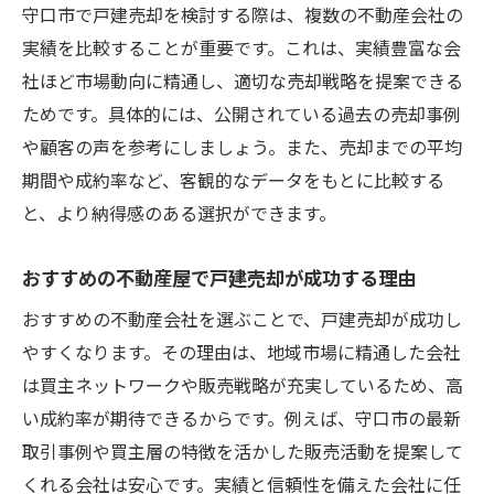
特徴
守口市で戸建売却を検討する際は、複数の不動産会社の
実績を比較することが重要です。これは、実績豊富な会
守口市で信頼できる不動産会社の見分け方
社ほど市場動向に精通し、適切な売却戦略を提案できる
戸建売却で失敗しない不動産会社選びのポ
ためです。具体的には、公開されている過去の売却事例
イント
や顧客の声を参考にしましょう。また、売却までの平均
守口市の口コミで分かる戸建売却の安心感
期間や成約率など、客観的なデータをもとに比較する
戸建売却の相談で活用したい守口市の不動
と、より納得感のある選択ができます。
産会社
守口市の不動産会社選びで後悔しない方法
おすすめの不動産屋で戸建売却が成功する理由
戸建売却なら守口市の地元情報がカギになる理
おすすめの不動産会社を選ぶことで、戸建売却が成功し
由
やすくなります。その理由は、地域市場に精通した会社
戸建売却で活用したい守口市の地元情報と
は買主ネットワークや販売戦略が充実しているため、高
は
い成約率が期待できるからです。例えば、守口市の最新
守口市の地元密着情報が戸建売却に与える
取引事例や買主層の特徴を活かした販売活動を提案して
影響
くれる会社は安心です。実績と信頼性を備えた会社に任