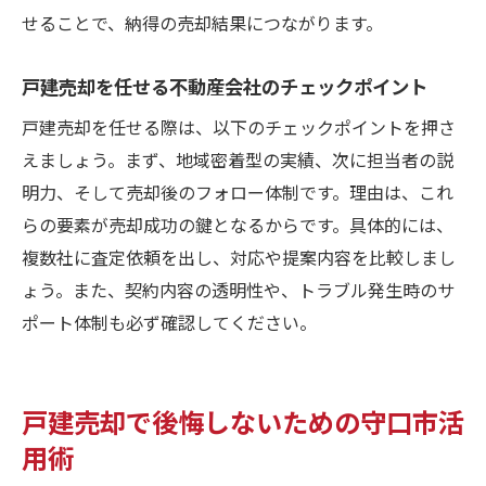
戸建売却で地域の評判が重視される理由
せることで、納得の売却結果につながります。
守口市の物件動向を戸建売却に活かす方法
戸建売却を任せる不動産会社のチェックポイント
戸建売却成功のため守口市の情報収集術
戸建売却を任せる際は、以下のチェックポイントを押さ
守口市の地元情報で戸建売却を有利に進め
えましょう。まず、地域密着型の実績、次に担当者の説
る
明力、そして売却後のフォロー体制です。理由は、これ
不動産会社比較で守口市の戸建売却を有利に進
らの要素が売却成功の鍵となるからです。具体的には、
める
複数社に査定依頼を出し、対応や提案内容を比較しまし
戸建売却で守口市の不動産会社を比較する
ょう。また、契約内容の透明性や、トラブル発生時のサ
重要性
ポート体制も必ず確認してください。
守口市の不動産会社比較で戸建売却の差が
出る理由
戸建売却のための会社選び比較ポイントを
戸建売却で後悔しないための守口市活
解説
用術
守口市で複数不動産会社に査定を依頼する