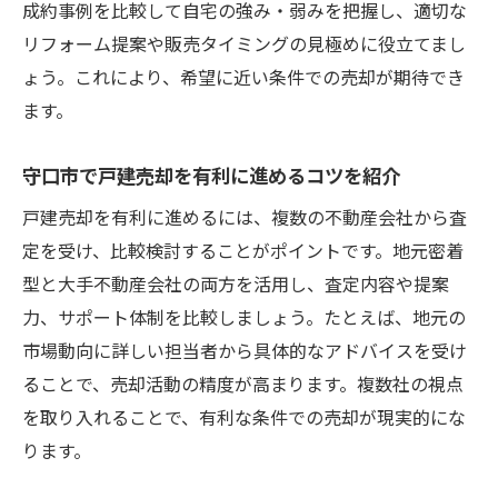
成約事例を比較して自宅の強み・弱みを把握し、適切な
守口市の取引動向を戸建売却戦略に活かす
リフォーム提案や販売タイミングの見極めに役立てまし
納得の戸建売却を守口市で実現するためのポイ
ょう。これにより、希望に近い条件での売却が期待でき
ント
ます。
戸建売却で納得できる結果を得る守口市の
守口市で戸建売却を有利に進めるコツを紹介
工夫
守口市で失敗しない戸建売却の実践ポイン
戸建売却を有利に進めるには、複数の不動産会社から査
ト
定を受け、比較検討することがポイントです。地元密着
型と大手不動産会社の両方を活用し、査定内容や提案
戸建売却後も安心できる守口市のサポート
力、サポート体制を比較しましょう。たとえば、地元の
体制
市場動向に詳しい担当者から具体的なアドバイスを受け
守口市での戸建売却を成功に導く行動とは
ることで、売却活動の精度が高まります。複数社の視点
戸建売却で得られる守口市の資産活用の提
を取り入れることで、有利な条件での売却が現実的にな
案
ります。
守口市の専門家による戸建売却アドバイス