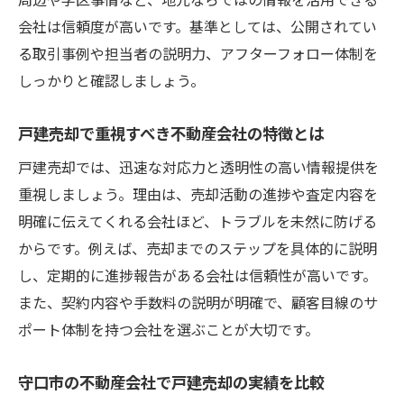
地域特性を活かした守口市の戸建売却戦略
会社は信頼度が高いです。基準としては、公開されてい
戸建売却で守口市の市場動向を活かすポイ
る取引事例や担当者の説明力、アフターフォロー体制を
ント
しっかりと確認しましょう。
守口市の地域特性を踏まえた戸建売却戦略
戸建売却に効く守口市の需要と供給の見極
戸建売却で重視すべき不動産会社の特徴とは
め方
戸建売却では、迅速な対応力と透明性の高い情報提供を
守口市の取引事例を参考にした戸建売却対
重視しましょう。理由は、売却活動の進捗や査定内容を
策
明確に伝えてくれる会社ほど、トラブルを未然に防げる
戸建売却で活きる守口市の資産価値の高め
からです。例えば、売却までのステップを具体的に説明
方
し、定期的に進捗報告がある会社は信頼性が高いです。
守口市の地域事情を反映した戸建売却のコ
また、契約内容や手数料の説明が明確で、顧客目線のサ
ツ
ポート体制を持つ会社を選ぶことが大切です。
信頼できる守口市の不動産会社を見極めるコツ
守口市の不動産会社で戸建売却の実績を比較
戸建売却で選ぶべき守口市の不動産会社の