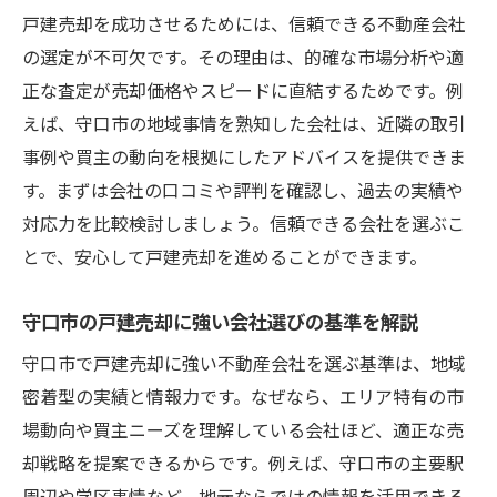
戸建売却を成功させるためには、信頼できる不動産会社
戸建売却を任せる不動産会社のチェックポ
の選定が不可欠です。その理由は、的確な市場分析や適
イント
正な査定が売却価格やスピードに直結するためです。例
戸建売却で後悔しないための守口市活用術
えば、守口市の地域事情を熟知した会社は、近隣の取引
守口市の地域特性を活かした戸建売却方法
事例や買主の動向を根拠にしたアドバイスを提供できま
戸建売却で知っておきたい守口市の活用ポ
す。まずは会社の口コミや評判を確認し、過去の実績や
イント
対応力を比較検討しましょう。信頼できる会社を選ぶこ
守口市で戸建売却を有利に進めるコツを紹
とで、安心して戸建売却を進めることができます。
介
守口市の戸建売却に強い会社選びの基準を解説
戸建売却に役立つ守口市の不動産会社活用
術
守口市で戸建売却に強い不動産会社を選ぶ基準は、地域
密着型の実績と情報力です。なぜなら、エリア特有の市
守口市の評判を活かした戸建売却成功法
場動向や買主ニーズを理解している会社ほど、適正な売
戸建売却で後悔しないための地元情報の使
却戦略を提案できるからです。例えば、守口市の主要駅
い方
周辺や学区事情など、地元ならではの情報を活用できる