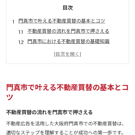
目次
門真市で叶える不動産買替の基本とコツ
不動産買替の流れを門真市で押さえる
門真市における不動産買替の基礎知識
買替計画を成功させるための事前準備
地域特性を活かした不動産買替のコツ
門真市で注目すべき不動産買替ポイント
理想の住まいへ導く不動産買替の進め方
門真市で叶える不動産買替の基本とコ
不動産広告を通じた賢い買替術を徹底解説
ツ
不動産広告を活用した買替情報の見極め方
不動産買替の流れを門真市で押さえる
広告から読み解く門真市の物件選びポイン
ト
不動産広告を活用した大阪府門真市での不動産買替は、
不動産買替に役立つ広告活用の実践術
適切なステップを理解することが成功への第一歩です。