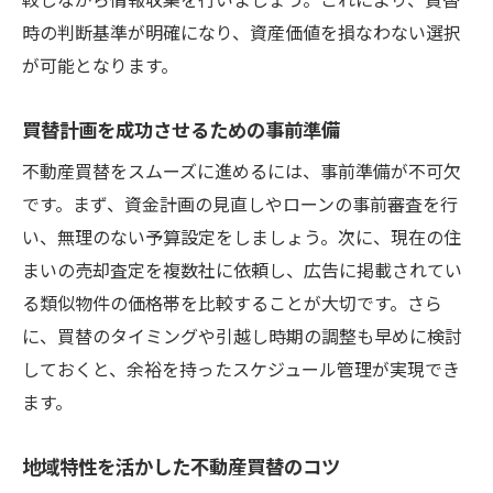
不動産買替前に確認したい法的注意事項
時の判断基準が明確になり、資産価値を損なわない選択
門真市での不動産買替失敗例とその教訓
が可能となります。
買替にともなう資金計画の落とし穴を防ぐ
買替計画を成功させるための事前準備
安心して進めるための不動産買替の心得
資産価値を高める門真市の買替戦略とは
不動産買替をスムーズに進めるには、事前準備が不可欠
です。まず、資金計画の見直しやローンの事前審査を行
不動産買替で資産価値を見極めるポイント
い、無理のない予算設定をしましょう。次に、現在の住
長期的視点で考える門真市の買替戦略
まいの売却査定を複数社に依頼し、広告に掲載されてい
買替時に重視する資産価値の向上方法
る類似物件の価格帯を比較することが大切です。さら
不動産買替で将来性ある物件を選ぶコツ
に、買替のタイミングや引越し時期の調整も早めに検討
資産運用を意識した不動産買替の進め方
しておくと、余裕を持ったスケジュール管理が実現でき
門真市で価値が高まる不動産買替の要素
ます。
不動産買替成功のための広告活用法
地域特性を活かした不動産買替のコツ
不動産買替を有利に進める広告の見方