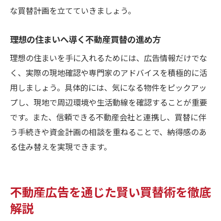
買替後も安心できる住まい選びのヒント
な買替計画を立てていきましょう。
不動産買替後の生活満足度を高めるコツ
長く安心して暮らせる住まい選びの視点
理想の住まいへ導く不動産買替の進め方
買替後もサポートが続く不動産会社の選定
理想の住まいを手に入れるためには、広告情報だけでな
不動産買替後のアフターサポート活用法
く、実際の現地確認や専門家のアドバイスを積極的に活
住み替え後のトラブルを防ぐ注意点
用しましょう。具体的には、気になる物件をピックアッ
不動産買替で安心感を得るための工夫
プし、現地で周辺環境や生活動線を確認することが重要
です。また、信頼できる不動産会社と連携し、買替に伴
う手続きや資金計画の相談を重ねることで、納得感のあ
る住み替えを実現できます。
不動産広告を通じた賢い買替術を徹底
解説