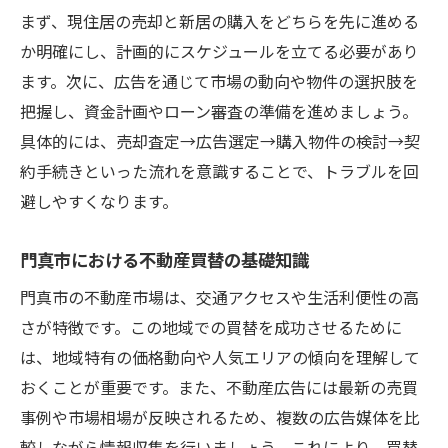
まず、現住居の売却と新居の購入をどちらを先に進める
買替を成功に導く広告のチェック方法
か明確にし、計画的にスケジュールを立てる必要があり
広告媒体ごとの不動産買替メリット比較
ます。次に、広告を通じて市場の動向や物件の選択肢を
信頼できる情報源で不動産買替を進める
把握し、資金計画やローン審査の準備を進めましょう。
理想の住まい探しに役立つ不動産買替の視点
具体的には、売却査定→広告選定→購入物件の検討→契
不動産買替で理想の住まいを見極めるコツ
約手続きといった流れを意識することで、トラブルを回
住まい探しに効く不動産買替の視点とは
避しやすくなります。
不動産買替で重視すべき住環境の条件
門真市における不動産買替の基礎知識
買替時に外せない資産価値のポイント
不動産買替を成功させる周辺環境の選び方
門真市の不動産市場は、交通アクセスや生活利便性の高
さが特徴です。この地域での買替を成功させるために
理想を叶える不動産買替の判断基準
は、地域特有の価格動向や人気エリアの傾向を理解して
買替を検討するなら知っておきたい注意点
おくことが重要です。また、不動産広告には最新の売買
不動産買替で注意すべき契約のポイント
事例や市場相場が反映されるため、複数の広告媒体を比
買替時に発生しやすいトラブル事例と対策
較しながら情報収集を行いましょう。これにより、買替