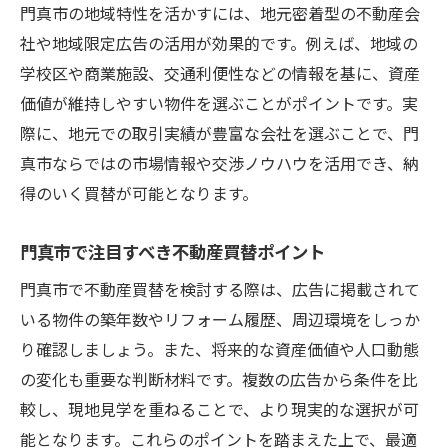
広告情報を活かした買替成功の秘訣
門真市の地域特性を活かすには、地元密着型の不動産会
社や地域限定広告の活用が効果的です。例えば、地域の
信頼できる広告で不動産買替を進行
学校区や商業施設、交通利便性などの情報を基に、資産
最新広告を活用した買替タイミングの見極
価値が維持しやすい物件を選ぶことがポイントです。実
め
際に、地元での取引実績が豊富な会社を選ぶことで、門
不動産買替に強い媒体の特徴と選び方
真市ならではの市場情報や交渉ノウハウを活用でき、納
買替情報を集める効果的な広告活用法
得のいく買替が可能となります。
子育て世代におすすめの買替ポイント
子育て世代向け不動産買替の選び方
門真市で注目すべき不動産買替ポイント
生活利便施設充実の住まいと買替視点
門真市で不動産買替を検討する際は、広告に掲載されて
不動産買替で重視すべき子育て環境条件
いる物件の築年数やリフォーム履歴、周辺環境をしっか
安全性を考えた買替ポイントの見極め
り確認しましょう。また、将来的な資産価値や人口動態
の変化も重要な判断材料です。複数の広告から条件を比
子育てと両立する不動産買替の工夫
較し、現地見学を重ねることで、より現実的な選択が可
教育環境に配慮した買替成功のポイント
能となります。これらのポイントを踏まえた上で、最適