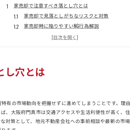
家売却で注意すべき落とし穴とは
家売却で見落としがちなリスクと対策
家売却時に陥りやすいNG行為解説
家売却でトラブルになりやすい原因とは
家売却前に知っておくべき注意点まとめ
家売却の落とし穴を避ける実践ポイント
家売却で失敗しないための心構え
とし穴とは
大阪府門真市で家売却を成功へ導くコツ
家売却を成功させる門真市の市場動向
家売却で高値を狙うための戦略ポイント
域特有の市場動向を把握せずに進めてしまうことです。理
家売却で活かせる門真市の地域特性とは
えば、大阪府門真市は交通アクセスや生活利便性が高く、
家売却時に重視すべきタイミングの選び方
的な対策として、地元不動産会社への事前相談や最新の市
家売却の成功率を上げる内見対応のコツ
がります。