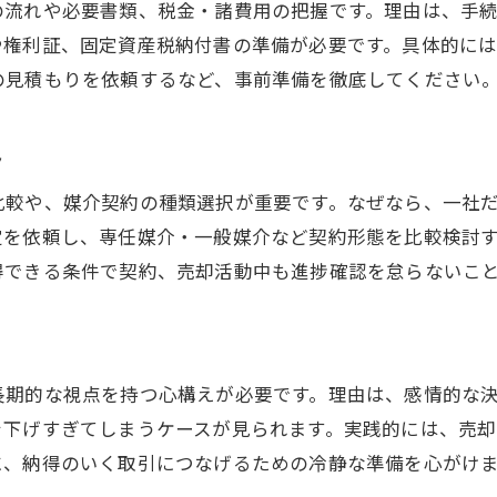
の流れや必要書類、税金・諸費用の把握です。理由は、手
家売却で得するタイミングの見極め方
や権利証、固定資産税納付書の準備が必要です。具体的に
家売却を始める前の心構えと準備
の見積もりを依頼するなど、事前準備を徹底してください
門真市特有の家売却事情を徹底解説
家売却で知っておきたい門真市の相場傾向
ト
家売却に影響する門真市の地域特性とは
比較や、媒介契約の種類選択が重要です。なぜなら、一社
家売却で注意すべき門真市の法律や慣習
定を依頼し、専任媒介・一般媒介など契約形態を比較検討
家売却時に考慮すべき門真市の人口動向
得できる条件で契約、売却活動中も進捗確認を怠らないこ
家売却で選びたい門真市の不動産会社特徴
家売却を有利に進める門真市の交渉術
失敗しないための家売却手続きの流れ
長期的な視点を持つ心構えが必要です。理由は、感情的な
家売却の基本的な流れと主要ステップ解説
を下げすぎてしまうケースが見られます。実践的には、売
に、納得のいく取引につなげるための冷静な準備を心がけ
家売却で必要な書類準備のチェックポイント