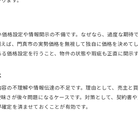
家売却で信頼できる不動産会社の探し方
トラブル回避に役立つ家売却の基本知識
家売却で誤解しがちな基礎知識の整理
い価格設定や情報開示の不備です。なぜなら、過度な期待
家売却に必要な契約時の注意点とは
例えば、門真市の実勢価格を無視して独自に価格を決めて
家売却で失敗を避ける情報収集の方法
ある価格設定を行うこと、物件の状態や瑕疵も正直に開示
家売却に潜むトラブル事例と対策法
家売却における書類準備とチェック項目
は
家売却で安心できるサポート体制の選び方
内容の不理解や情報伝達の不足です。理由として、売主と
家売却を検討する際のポイント整理
曖昧さが後々問題になるケースです。対策として、契約書
家売却前に整理すべき重要ポイントまとめ
界確定を済ませておくことが有効です。
家売却で比較すべき査定内容の見極め方
家売却における資産管理と計画立案のコツ
め
家売却時に意識したい税金や諸費用の知識