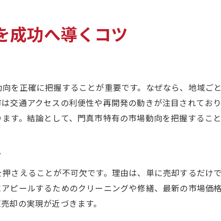
家売却時に注意したい契約時の確認事項
家売却でトラブルを防ぐ引き渡し準備法
を成功へ導くコツ
家売却の完了後にやるべき手続きまとめ
家売却でよくある手続きの落とし穴防止策
家売却で気をつけたいNG行為まとめ
動向を正確に把握することが重要です。なぜなら、地域ご
家売却時に避けるべき代表的NG行為とは
市は交通アクセスの利便性や再開発の動きが注目されており
家売却で絶対にしてはいけない対応例
ります。結論として、門真市特有の市場動向を把握するこ
家売却を台無しにする危険な行動を解説
家売却で信頼を損なう対応の注意点
ト
家売却時にトラブルを招く失敗パターン
を押さえることが不可欠です。理由は、単に売却するだけ
家売却で後悔しないための判断基準
にアピールするためのクリーニングや修繕、最新の市場価
家売却後も安心できる準備と心構え
値売却の実現が近づきます。
家売却後に備えておくべき手続き事項