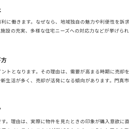
家売却後の資産管理と再投資のポイント
は
家売却後に起こりやすい問題への対処法
有利に働きます。なぜなら、地域独自の魅力や利便性を訴
家売却後も安心できる税金や申告の準備
辺施設の充実、多様な住宅ニーズへの対応力などが挙げら
家売却後の新生活に向けた準備方法
家売却後の心構えと長期的な資産運用
び方
イントとなります。その理由は、需要が高まる時期に売却
や新生活が多く、売却が活発になる傾向があります。門真
ツ
です。理由は、実際に物件を見たときの印象が購入意欲に