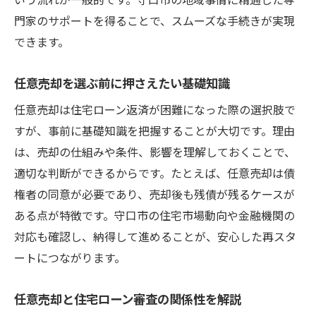
任意売却時のメリットとデメリットを比較
門家のサポートを得ることで、スムーズな手続きが実現
解説
できます。
任意売却経験者の体験談から学ぶ注意点
任意売却を選ぶ前に押さえたい基礎知識
住宅ローン相談先を探すなら任意売却も選択肢
任意売却は住宅ローン返済が困難になった際の選択肢で
に
すが、事前に基礎知識を把握することが大切です。理由
住宅ローン相談先選びと任意売却の活用法
は、売却の仕組みや条件、影響を理解しておくことで、
任意売却対応の相談窓口を利用するメリッ
適切な判断ができるからです。たとえば、任意売却は債
ト
権者の同意が必要であり、売却後も残債が残るケースが
任意売却と銀行への問い合わせ時の注意点
ある点が特徴です。守口市の住宅市場動向や金融機関の
任意売却に強い専門家の選び方とその理由
対応も確認し、納得して進めることが、安心した再スタ
相談先で役立つ任意売却の具体的事例紹介
ートにつながります。
住宅ローン審査や相談と任意売却の違い
任意売却と住宅ローン審査の関係性を解説
審査が厳しい時の任意売却による解決法