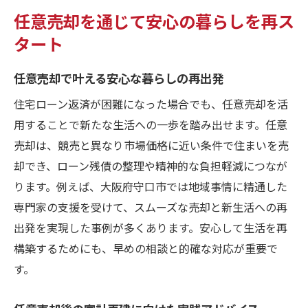
任意売却がもたらす生活再建の具体的手順
任意売却を通じて安心の暮らしを再ス
任意売却後に見直す家計管理と安心ポイン
タート
ト
任意売却で新たな生活を始めるための準備
任意売却で叶える安心な暮らしの再出発
任意売却活用によるローン返済負担の軽減
住宅ローン返済が困難になった場合でも、任意売却を活
法
用することで新たな生活への一歩を踏み出せます。任意
任意売却と住宅ローン相談の効果的な合わ
売却は、競売と異なり市場価格に近い条件で住まいを売
せ技
却でき、ローン残債の整理や精神的な負担軽減につなが
任意売却経験者に学ぶ生活再建の成功例
ります。例えば、大阪府守口市では地域事情に精通した
専門家の支援を受けて、スムーズな売却と新生活への再
出発を実現した事例が多くあります。安心して生活を再
構築するためにも、早めの相談と的確な対応が重要で
す。