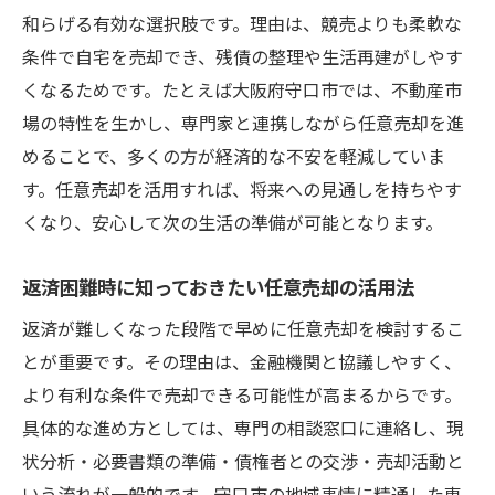
任意売却で叶える安心な暮らしの再出発
和らげる有効な選択肢です。理由は、競売よりも柔軟な
任意売却後の家計再建に向けた実践アドバ
条件で自宅を売却でき、残債の整理や生活再建がしやす
イス
くなるためです。たとえば大阪府守口市では、不動産市
返済ストレスを軽減する任意売却の進め方
場の特性を生かし、専門家と連携しながら任意売却を進
めることで、多くの方が経済的な不安を軽減していま
任意売却後の新しい住まい探しのポイント
す。任意売却を活用すれば、将来への見通しを持ちやす
任意売却活用で家計を立て直すコツと注意
くなり、安心して次の生活の準備が可能となります。
点
任意売却と今後の住宅ローン対策を考える
返済困難時に知っておきたい任意売却の活用法
返済困難時に知っておきたい任意売却の知識
返済が難しくなった段階で早めに任意売却を検討するこ
返済困難な時に選ぶ任意売却の基本知識
とが重要です。その理由は、金融機関と協議しやすく、
任意売却で住宅ローン問題を解決する仕組
より有利な条件で売却できる可能性が高まるからです。
み
具体的な進め方としては、専門の相談窓口に連絡し、現
任意売却手続きの流れと重要な確認事項
状分析・必要書類の準備・債権者との交渉・売却活動と
住宅ローン審査や相談先と任意売却の関係
いう流れが一般的です。守口市の地域事情に精通した専