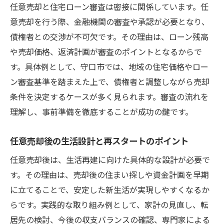
住宅ローン審査が厳しい時の任意売却対策
任意売却と住宅ローン審査は密接に関係しています。任
意売却を行う際、金融機関の審査や承認が必要となり、
任意売却と住宅ローン本審査の関係を理解
債権者との交渉が不可欠です。その理由は、ローン残高
審査落ち後でもできる任意売却の流れと注
や売却価格、返済計画が審査のポイントとなるからで
意
す。具体例として、守口市では、地域の住宅価格やロー
任意売却選択がもたらす家計再生の可能性
ン審査基準を踏まえた上で、債権者と調整しながら売却
任意売却を成功させるための必要な準備
条件を決定するケースが多く見られます。審査の流れを
任意売却後に考える次の住宅ローン戦略
理解し、事前準備を徹底することが成功の鍵です。
返済計画に悩む方必見の任意売却の流れ
任意売却の基本的な流れと手続きの要点
任意売却後の生活設計と再スタートのポイント
返済計画見直し時に任意売却を検討する理
任意売却後は、生活再建に向けた具体的な設計が必要で
由
す。その理由は、売却後の住まい探しや資金計画を早期
任意売却成功のカギは早めの相談と準備
に立てることで、安定した新生活が実現しやすくなるか
らです。実践的な取り組み例として、家計の見直し、転
任意売却後に必要な家計の再設計ポイント
居先の検討、今後の収支バランスの確認、専門家による
任意売却とローン相談の同時進行のコツ