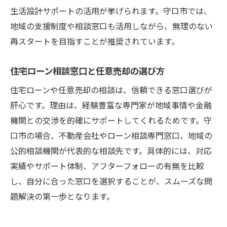
生活設計サポートの活用が挙げられます。守口市では、
任意売却経験談に学ぶ返済計画の立て直し
地域の支援制度や相談窓口も活用しながら、無理のない
任意売却でローン問題を乗り越えるためのヒン
再スタートを目指すことが推奨されています。
ト
任意売却活用で住宅ローン問題を解消する
住宅ローン相談窓口と任意売却の選び方
方法
住宅ローンや任意売却の相談は、信頼できる窓口選びが
任意売却時に注意したいポイントと対策案
肝心です。理由は、経験豊富な専門家が地域事情や金融
任意売却に強い相談先の選び方と活用法
機関との交渉を的確にサポートしてくれるためです。守
任意売却後の生活再建を実現する準備とは
口市の場合、不動産会社やローン相談専門窓口、地域の
任意売却を通じて安心な暮らしを築くヒン
公的相談機関が代表的な相談先です。具体的には、対応
ト
実績やサポート体制、アフターフォローの有無を比較
し、自分に合った窓口を選択することが、スムーズな問
任意売却と住宅ローン改善策の実例紹介
題解決の第一歩となります。
今こそ知りたい任意売却による生活再建のポイ
ント