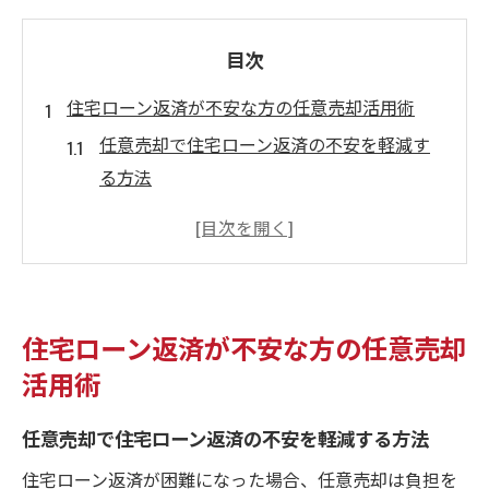
目次
住宅ローン返済が不安な方の任意売却活用術
任意売却で住宅ローン返済の不安を軽減す
る方法
返済困難時に知っておきたい任意売却の活
用法
任意売却を選ぶ前に押さえたい基礎知識
任意売却と住宅ローン審査の関係性を解説
住宅ローン返済が不安な方の任意売却
任意売却後の生活設計と再スタートのポイ
活用術
ント
住宅ローン相談窓口と任意売却の選び方
任意売却で住宅ローン返済の不安を軽減する方法
任意売却を通じて安心の暮らしを再スタート
住宅ローン返済が困難になった場合、任意売却は負担を