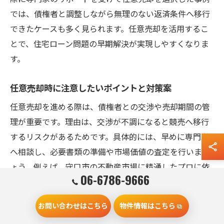
では、債権者と調整しながら無理のない返済条件へ移行
できたケースも多く見られます。任意売却を活用するこ
とで、住宅ローン問題の早期解決が実現しやすくなりま
す。
任意売却時に注意したいポイントと対策案
任意売却を進める際は、債権者との交渉や売却期間の管
理が重要です。理由は、交渉が不調になると競売へ移行
するリスクがあるためです。具体的には、早めに専門家
へ相談し、必要書類の準備や市場価値の査定を行いまし
ょう。例えば、守口市の不動産市場に精通したプロに依
06-6786-9666
頼することで、適切な価格設定や売却活動が実践できま
す。これにより、トラブルを未然に防ぎ、スムーズな任
お問い合わせはこちら
物件情報はこちら
意売却を実現できます。