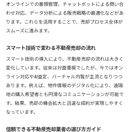
オンラインでの書類管理、チャットボットによる問い合
効率重視の不動産売却プロセスを解説
わせ対応、データ分析による販売戦略の最適化などがあ
不動産売却で注目のオンライン活用術とは
ります。これらを活用することで、売却プロセス全体が
城東区の不動産売却で効率化するコツ
スムーズに進みます。
スマート技術で実現する売却負担の軽減
不動産売却におけるスピード査定の利点
スマート技術で変わる不動産売却の流れ
不動産売却に役立つテクノロジー活用術
スマート技術の導入により、不動産売却の流れは大きく
不動産売却で活躍するおすすめテクノロジ
変化しています。従来は対面重視でしたが、今ではオン
ー
ライン対応やAI査定、バーチャル内覧が主流となりつつ
AIやITツールで変わる不動産売却の現場
あります。例えば、物件情報のデジタル化により、遠隔
デジタル活用で進化する不動産売却サービ
地の購入希望者とも円滑なコミュニケーションが可能で
ス
す。結果、売却の機会拡大と迅速な成約が実現しやすく
なっています。
スマートテクノロジーによる査定精度向上
法
信頼できる不動産売却業者の選び方ガイド
売却活動を支える最新オンラインサービス