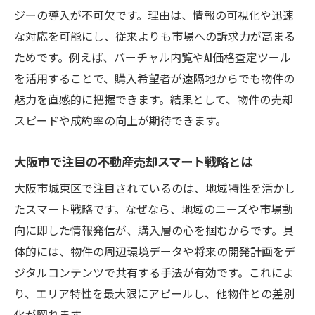
大阪市城東区の不動産売却市場動向を解説
ジーの導入が不可欠です。理由は、情報の可視化や迅速
城東区で選ばれる不動産会社の特徴を紹介
な対応を可能にし、従来よりも市場への訴求力が高まる
不動産売却で高評価の業者を見極めるコツ
ためです。例えば、バーチャル内覧やAI価格査定ツール
を活用することで、購入希望者が遠隔地からでも物件の
城東区の不動産売却で注意すべきポイント
魅力を直感的に把握できます。結果として、物件の売却
地域密着型不動産売却サービスの利点とは
スピードや成約率の向上が期待できます。
スマートテクノロジー導入で差がつく売却
最新テクノロジーが変える売却プロセス
大阪市で注目の不動産売却スマート戦略とは
不動産売却を支えるAI査定の精度と活用法
大阪市城東区で注目されているのは、地域特性を活かし
売却プロセスを効率化するITツールの実力
たスマート戦略です。なぜなら、地域のニーズや市場動
大阪市で進む不動産売却の自動化サービス
向に即した情報発信が、購入層の心を掴むからです。具
スマート技術がもたらす売却手続きの簡略
体的には、物件の周辺環境データや将来の開発計画をデ
化
ジタルコンテンツで共有する手法が有効です。これによ
不動産売却の現場で注目される新テクノロ
り、エリア特性を最大限にアピールし、他物件との差別
ジー
化が図れます。