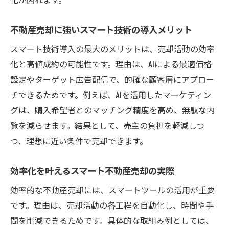
テクノロジー活用で生まれる売却の新常識
不動産売却に強いスマート技術の導入メリット
高値売却を実現するための秘訣とは
スマート技術導入の最大のメリットは、売却活動の効率
不動産売却時に押さえるべき高値戦略の要
化と高値成約の可能性です。理由は、AIによる最適価格
点
設定やターゲット広告配信で、的確な顧客層にアプロー
スマートテクノロジーで物件価値を最大化
チできるためです。例えば、AIを活用したマーケティン
大阪市の不動産売却で高値成約を狙う方法
グは、購入希望者とのマッチング精度を高め、無駄な内
売却価格アップのための情報収集術を解説
覧を減らせます。結果として、売主の負担を軽減しつ
高評価の不動産業者選びで成功に近づく
つ、理想に近い条件で売却できます。
タイミングを見極めた売却で得するポイン
ト
効率化を叶えるスマート不動産売却の実際
効率的な不動産売却を目指すなら注目
効率的な不動産売却には、スマートツールの活用が重要
手間を減らすスマート不動産売却のポイン
です。理由は、売却活動の各工程を自動化し、時間や手
ト
間を削減できるためです。具体的な取組み例としては、