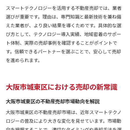
スマートテクノロジーを活用する不動産売却では、業者
不動産売却に強いIT業者の選び方を伝授
選びが重要です。理由は、専門知識と最新技術を兼ね備
城東区で注目の売却方法を徹底解説
えた業者が、より良い結果を導くためです。具体的な選
城東区で人気の不動産売却方法と特徴比較
び方として、テクノロジー導入実績、地域密着のサポー
スマートテクノロジーを活かした売却の流
ト体制、実際の売却事例を確認することがポイントで
れ
す。信頼できるパートナーを選ぶことで、安心して売却
不動産売却で選ばれるサービスの傾向とは
を進められます。
現代版不動産売却の手法とメリットを整理
口コミ評価が高い売却業者の選び方ポイン
大阪市城東区における売却の新常識
ト
城東区の不動産売却で押さえたい注意点
大阪市城東区の不動産売却市場動向を解説
売却成功へ導くスマートなアプローチ
大阪市城東区の不動産売却市場は、近年スマートテクノ
不動産売却成功のための準備と戦略を伝授
ロジーの普及により大きな変化を見せています。市場動
スマートテクノロジーが導く売却成功事例
向を把握することで、適切なタイミングや売却手法を選