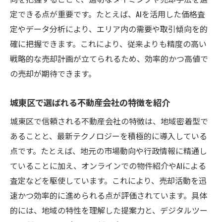
失敗しない不動産売却の進め方を解説
定できる点が重要です。たとえば、AIを活用した価格査
大阪市で売却を成功させる秘策を紹介
定やデータ分析により、エリア内の需要や取引傾向を的
不動産売却後のサポートとトラブル対策法
確に把握できます。これにより、従来よりも精度の高い
戦略的な売却計画が立てられるため、効率的かつ高値で
まとめ 不動産売却で理想の結果を目指す
の売却が期待できます。
城東区で選ばれる不動産会社の特徴を紹介
城東区で信頼される不動産会社の特徴は、地域密着型で
あることと、最新テクノロジーを積極的に導入している
点です。たとえば、地元の市場動向や行政情報に精通し
ていることに加え、オンラインでの物件紹介やAIによる
査定などを駆使しています。これにより、売却活動を迅
速かつ効率的に進められる点が評価されています。具体
的には、地域の特性を理解した提案力と、デジタルツー