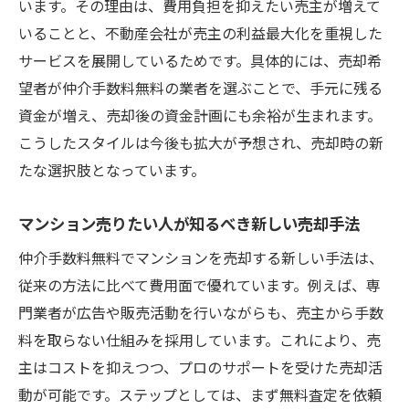
います。その理由は、費用負担を抑えたい売主が増えて
マンション売りたい人が重視すべき選び方
いることと、不動産会社が売主の利益最大化を重視した
の基準
サービスを展開しているためです。具体的には、売却希
サービス選びで失敗しないための重要な視
望者が仲介手数料無料の業者を選ぶことで、手元に残る
点
資金が増え、売却後の資金計画にも余裕が生まれます。
こうしたスタイルは今後も拡大が予想され、売却時の新
納得の売却へ導く実践的なポイント集
たな選択肢となっています。
マンション売りたい人が実践した納得の売
却術
マンション売りたい人が知るべき新しい売却手法
仲介手数料無料を活かすための戦略的ポイ
仲介手数料無料でマンションを売却する新しい手法は、
ント
従来の方法に比べて費用面で優れています。例えば、専
門真市でマンション売りたい人の成功事例
門業者が広告や販売活動を行いながらも、売主から手数
分析
料を取らない仕組みを採用しています。これにより、売
手数料無料で叶える理想の売却ステップ解
主はコストを抑えつつ、プロのサポートを受けた売却活
説
動が可能です。ステップとしては、まず無料査定を依頼
売却後も安心できるサポート体制の見極め