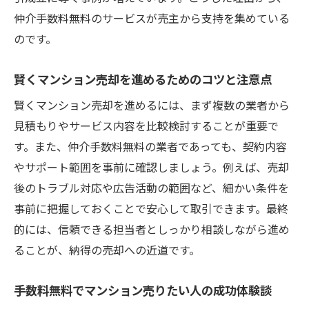
手数料無料を活用した売却成功の秘訣
仲介手数料無料のサービスが売主から支持を集めている
マンション売りたい人が実践すべき売却準
のです。
備の流れ
仲介手数料無料で高く売るための交渉術を
賢くマンション売却を進めるためのコツと注意点
伝授
賢くマンション売却を進めるには、まず複数の業者から
門真市でマンション売りたい人の成功事例
見積もりやサービス内容を比較検討することが重要で
を紹介
す。また、仲介手数料無料の業者であっても、契約内容
手数料無料サービスを上手に選ぶコツとは
やサポート範囲を事前に確認しましょう。例えば、売却
費用を抑えたマンション売却の実践的な方
後のトラブル対応や広告活動の範囲など、細かい条件を
法
事前に把握しておくことで安心して取引できます。最終
的には、信頼できる担当者としっかり相談しながら進め
マンション売りたい人が押さえるべき注意
ることが、納得の売却への近道です。
ポイント
負担を減らすマンション売却術を解説
手数料無料でマンション売りたい人の成功体験談
マンション売りたい人が知るべき費用節約