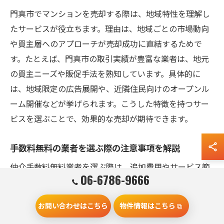
門真市でマンションを売却する際は、地域特性を理解し
たサービスが役立ちます。理由は、地域ごとの市場動向
や買主層へのアプローチが売却成功に直結するためで
す。たとえば、門真市の取引実績が豊富な業者は、地元
の買主ニーズや販促手法を熟知しています。具体的に
は、地域限定の広告展開や、近隣住民向けのオープンル
ーム開催などが挙げられます。こうした特徴を持つサー
ビスを選ぶことで、効果的な売却が期待できます。
手数料無料の業者を選ぶ際の注意事項を解説
仲介手数料無料業者を選ぶ際は、追加費用やサービス範
06-6786-9666
囲に注意が必要です。なぜなら、手数料無料でも別途費
用が発生するケースがあるためです。例えば、契約書類
お問い合わせはこちら
物件情報はこちら
作成や広告掲載などに費用がかかる場合があります。契