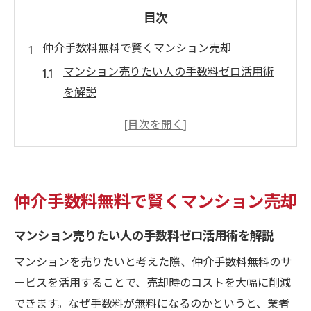
目次
仲介手数料無料で賢くマンション売却
マンション売りたい人の手数料ゼロ活用術
を解説
仲介手数料無料が大阪府門真市で選ばれる
理由とは
賢くマンション売却を進めるためのコツと
注意点
仲介手数料無料で賢くマンション売却
手数料無料でマンション売りたい人の成功
体験談
マンション売りたい人の手数料ゼロ活用術を解説
大阪府門真市で費用を抑えるマンション売
マンションを売りたいと考えた際、仲介手数料無料のサ
却方法
ービスを活用することで、売却時のコストを大幅に削減
マンション売りたい人向け手数料無料のメ
できます。なぜ手数料が無料になるのかというと、業者