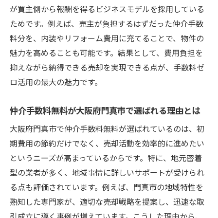
リット紹介
が買主側から報酬を得るビジネスモデルを採用している
門真市でマンション売りたい方の新常識
ためです。例えば、売主が負担するはずだった仲介手数
最新のマンション売りたい人向け手数料無
料分を、内装やリフォーム費用に充てることで、物件の
料事情
魅力を高めることも可能です。結果として、費用負担を
門真市で広がる仲介手数料無料の売却スタ
抑えながら納得できる売却を実現できる点が、手数料ゼ
イル
ロ活用の最大の魅力です。
マンション売りたい人が知るべき新しい売
仲介手数料無料が大阪府門真市で選ばれる理由とは
却手法
大阪府門真市で仲介手数料無料が選ばれているのは、初
仲介手数料無料サービス選びのポイント解
期費用の節約だけでなく、売却活動を効率的に進めたい
説
というニーズが高まっているからです。特に、地元密着
初期費用を抑えたい人必見のマンション売
型の業者が多く、地域事情に詳しいサポートが受けられ
却情報
る点も評価されています。例えば、門真市の地域特性を
マンション売りたい人が門真市で得する秘
熟知した専門家が、適切な売却戦略を提案し、迅速な取
訣
引成立に導く事例が増えています。こうした理由から、