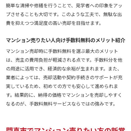
却方法
簡単な清掃や修繕を行うことで、見学者への印象をアッ
プさせることも大切です。このような工夫で、無駄な出
門真市で初期費用を抑えたい人の売却成功
費を抑えつつ満足度の高い売却を目指せます。
ポイント
マンション売りたい人が損しないための注
マンション売りたい人向け手数料無料のメリット紹介
意事項
マンション売却時に手数料無料を選ぶ最大のメリット
手数料無料で叶える費用節約のマンション
は、売主の費用負担が軽減される点です。手数料分を他
売却
の用途に活用でき、経済的な余裕が生まれます。また、
初期費用節約に適したマンション売りたい
業者によっては、売却活動や契約手続きのサポートが充
人の選択肢
実しているため、初めての方でも安心して進められま
マンション売りたい人が知るべき注意点
す。結果的に、納得の価格でマンションを売却しやすく
仲介手数料無料サービス利用時のリスクを
なるのが、手数料無料サービスならではの強みです。
解説
マンション売りたい人が見落としがちな注
意点
門真市でマンション売りたい方の新常