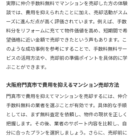
実際に仲介手数料無料でマンションを売却した方の体験
の極意
談では、費用を抑えられたことに加え、売却活動がスム
仲介手数料無料で売却時の負担を減らす方
ーズに進んだ点が高く評価されています。例えば、手数
法
料分をリフォームに充てて物件価値を高め、短期間で希
門真市でのマンション売りたい人向け実践
望価格に近い金額で売却できたという声もあります。こ
テクニック
のような成功事例を参考にすることで、手数料無料サー
手数料無料サービス利用時の注意点と対策
ビスの活用方法や、売却前の準備ポイントを具体的に学
マンション売りたい人が安心して取引する
ぶことができます。
ために
売却負担を減らすための準備とチェックポ
大阪府門真市で費用を抑えるマンション売却方法
イント
門真市で費用を抑えてマンションを売却するには、仲介
初期費用を抑えた売却方法を知るなら
手数料無料の業者を選ぶことが有効です。具体的な手順
マンション売りたい人のための初期費用削
としては、まず無料査定を依頼し、物件の現状を正しく
減術
把握します。その後、業者のサポート内容を比較し、自
仲介手数料無料で始める賢いマンション売
分に合ったプランを選択しましょう。さらに、売却前に