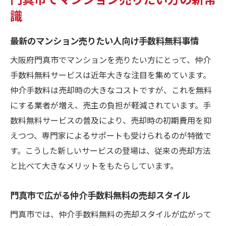
門真市で安心安全な売却を実現するために
識
手数料無料の落とし穴と対策ポイント
最新のマンション売りたい人向け手数料無料事情
マンション売りたい人向けの契約時チェッ
大阪府門真市でマンションを売りたい方にとって、仲介
クリスト
手数料無料サービスは近年大きな注目を集めています。
成功に導くための注意事項と事前準備
仲介手数料は売却時の大きなコストですが、これを無料
仲介手数料無料サービスの選び方ガイド
にする業者が増え、売主の負担が軽減されています。手
マンション売りたい人向けサービス比較の
数料無料サービスの普及により、売却時の初期費用を抑
ポイント
えつつ、専門家によるサポートも受けられるのが特徴で
仲介手数料無料の信頼できるサービス選定
す。こうした新しいサービスの登場は、従来の売却方法
方法
と比べて大きなメリットをもたらしています。
門真市で役立つマンション売却サービスの
特徴
門真市で広がる仲介手数料無料の売却スタイル
手数料無料の業者を選ぶ際の注意事項を解
門真市では、仲介手数料無料の売却スタイルが広がって
説