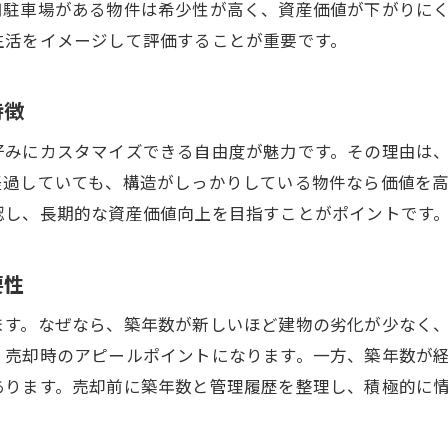
用駐車場がある物件は希少性が高く、資産価値が下がりに
中古マンションと一戸建ての評価比較の視点
生活をイメージして評価することが重要です。
売却を見据えた中古物件評価の具体的な流れ
売却を検討するなら守口市の現状分析が鍵
特徴
中古物件売却前に知るべき現状分析の重要性
好みにカスタマイズできる自由度が魅力です。その理由は
守口市中古物件市場の変動要因と資産価値
経過していても、構造がしっかりしている物件なら価値を
築年数による中古物件評価の傾向について
認し、長期的な資産価値向上を目指すことがポイントです
リノベーション需要が高まる背景と売却効果
駐車場付き中古物件の市場評価ポイント
要性
中古物件売却時期と現状分析の関係性を解説
ます。なぜなら、築年数が新しいほど建物の劣化が少なく
中古物件売却時に押さえたい評価ポイント
、売却時のアピールポイントになります。一方、築年数が
中古物件売却で必須となる評価ポイント一覧
あります。売却前に築年数と管理履歴を整理し、積極的に
守口市中古物件の間取りや設備の重要性とは