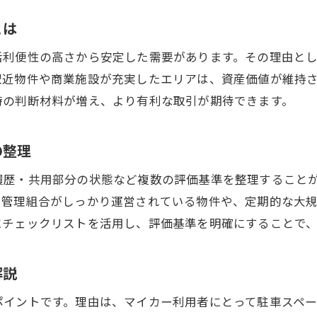
中古物件売却を成功させる査定のコツ
とは
リノベーション可能な物件選びの極意
活利便性の高さから安定した需要があります。その理由と
中古物件売却で注目されるリノベーション性
駅近物件や商業施設が充実したエリアは、資産価値が維持
守口市中古物件の間取りと施工事例の比較
時の判断材料が増え、より有利な取引が期待できます。
中古一戸建てを選ぶ際のリノベーション視点
マンションと一戸建ての資産価値比較の要点
の整理
駐車場付きリノベ物件の選び方ポイント
履歴・共用部分の状態など複数の評価基準を整理すること
中古物件売却時のリノベーション費用の考え方
、管理組合がしっかり運営されている物件や、定期的な大
資産価値を高める中古物件評価のコツ
にチェックリストを活用し、評価基準を明確にすることで
中古物件売却に有効な評価ポイントの見極め方
守口市中古物件の資産価値向上策を徹底解説
解説
築年数や立地条件の評価がもたらす影響とは
ポイントです。理由は、マイカー利用者にとって駐車スペ
リノベーション物件で資産価値を高める方法