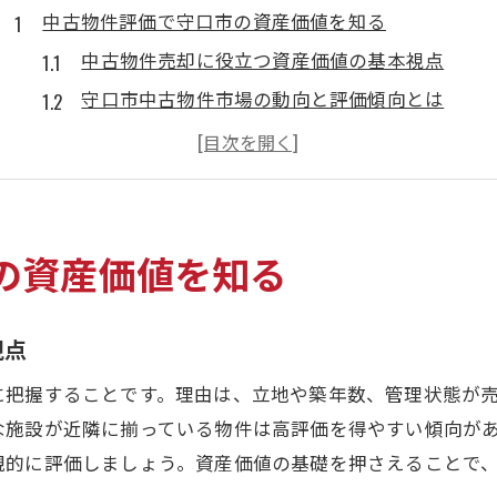
中古物件評価で守口市の資産価値を知る
中古物件売却に役立つ資産価値の基本視点
守口市中古物件市場の動向と評価傾向とは
中古マンション選びに必要な評価基準の整理
駐車場付き中古物件の評価ポイントを解説
リノベーション可能な中古一戸建ての特徴
中古物件売却時に知りたい築年数の重要性
の資産価値を知る
守口市における中古物件売却の成功法
中古物件売却で高値につながる条件とは
視点
守口市中古物件の市場動向と売却戦略
に把握することです。理由は、立地や築年数、管理状態が
リノベーション提案が売却に与える影響
な施設が近隣に揃っている物件は高評価を得やすい傾向が
住み替え時に押さえるべき売却の流れ
観的に評価しましょう。資産価値の基礎を押さえることで
駐車場付き物件の売却時ポイント解説