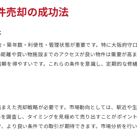
駐車場付き物件の売却評価を高めるポイント
件売却の成功法
リノベーション済み物件の売却メリット解説
中古マンション売却時の資産価値再確認法
は
築年数別にみる中古物件売却の評価基準
住み替えに役立つ守口市中古物件の見極め方
地・築年数・利便性・管理状態が重要です。特に大阪府守
の距離や買い物施設までのアクセスが良い物件は需要が高
中古物件売却と住み替え成功へのプロセス
信頼を得やすいです。これらの条件を意識し、定期的な修
守口市中古物件で重視すべき見極めポイント
マンションと一戸建ての住み替え比較視点
リノベーション対応物件が住み替えに最適
駐車場付き中古物件の選択で失敗しないコツ
踏まえた売却戦略が必要です。市場動向としては、駅近や
中古物件売却後に後悔しない住み替え判断
格を調査し、タイミングを見極めて売り出すことがポイン
守口市中古物件売却で損をしない判断基準
で、より良い条件での取引が期待できます。市場分析を行
中古物件売却で損しないための判断ポイント