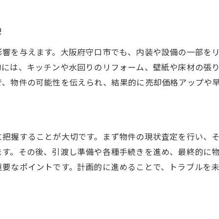
守口市中古物件の価値を見極める実践法
築年数や市場動向からみる売却時の注意点
響
リノベーション検討時の資産価値チェック法
影響を与えます。大阪府守口市でも、内装や設備の一部を
駐車場付き中古物件を高く売るための秘訣
的には、キッチンや水回りのリフォーム、壁紙や床材の張
中古物件売却で失敗しない最終チェック項目
で、物件の可能性を伝えられ、結果的に売却価格アップや
に把握することが大切です。まず物件の現状査定を行い、
ます。その後、引渡し準備や各種手続きを進め、最終的に
重要なポイントです。計画的に進めることで、トラブルを