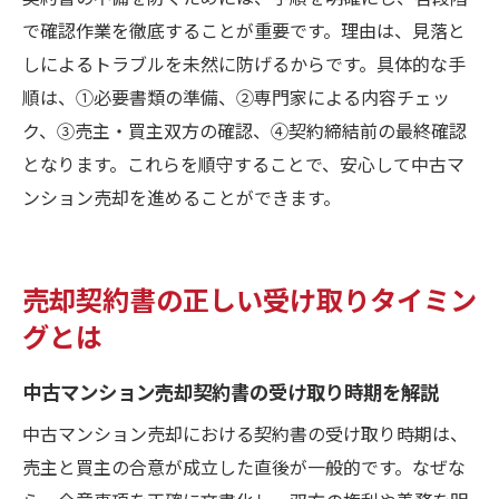
る方法
で確認作業を徹底することが重要です。理由は、見落と
効率的な中古マンション売却書類管理の秘
しによるトラブルを未然に防げるからです。具体的な手
訣
順は、①必要書類の準備、②専門家による内容チェッ
中古マンション売却手続きで必要書類を忘
ク、③売主・買主双方の確認、④契約締結前の最終確認
れないコツ
となります。これらを順守することで、安心して中古マ
中古マンション売却時に役立つ書類整理の
ンション売却を進めることができます。
テクニック
中古マンション売却の必要書類を一覧で管
売却契約書の正しい受け取りタイミン
理しよう
グとは
中古マンション売却で書類不備を防ぐ準備
方法
中古マンション売却契約書の受け取り時期を解説
契約書の代替書類や注意点も要チェック
中古マンション売却における契約書の受け取り時期は、
中古マンション売却で使える契約書の代替
売主と買主の合意が成立した直後が一般的です。なぜな
書類とは