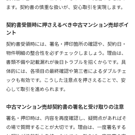
中古マンション売却成功のためのポイント
ます。契約書の慎重な扱いが、安心取引を実現します。
を総まとめ
契約書受領時に押さえるべき中古マンション売却ポイ
中古マンション売却で安心感を得る工夫と
ント
注意点
契約書受領時には、署名・押印箇所の確認や、契約日・
中古マンション売却をスムーズに運ぶコツ
物件明細の整合性を必ずチェックしましょう。理由は、
を紹介
書類不備や記載漏れが後日トラブルを招くからです。具
中古マンション売却で不安を解消する具体
体的には、各項目の最終確認や第三者によるダブルチェ
策
ックも有効です。こうした注意点を押さえることで、安
心して取引を進められます。
中古マンション売却契約書の署名と受け取りの注意
署名・押印時は、内容を再度確認し、疑問点があればそ
の場で質問することが大切です。理由は、一度署名する