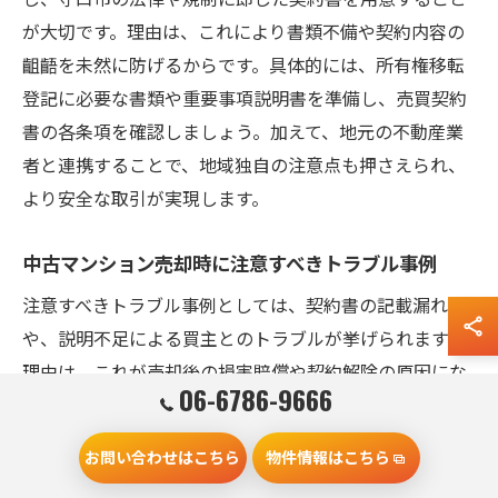
が大切です。理由は、これにより書類不備や契約内容の
齟齬を未然に防げるからです。具体的には、所有権移転
登記に必要な書類や重要事項説明書を準備し、売買契約
書の各条項を確認しましょう。加えて、地元の不動産業
者と連携することで、地域独自の注意点も押さえられ、
より安全な取引が実現します。
中古マンション売却時に注意すべきトラブル事例
注意すべきトラブル事例としては、契約書の記載漏れ
や、説明不足による買主とのトラブルが挙げられます。
理由は、これが売却後の損害賠償や契約解除の原因にな
06-6786-9666
るためです。例えば、物件の権利関係や修繕履歴の説明
を怠ると、後日クレームにつながることがあります。守
お問い合わせはこちら
物件情報はこちら
口市では、重要事項説明を丁寧に行い、契約内容を明確