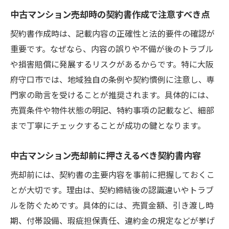
守口市で求められる書類一覧と取得法
中古マンション売却時の契約書作成で注意すべき点
中古マンション売却に必要な書類を一覧で
契約書作成時は、記載内容の正確性と法的要件の確認が
チェック
重要です。なぜなら、内容の誤りや不備が後のトラブル
中古マンション売却時の各種書類取得の手
や損害賠償に発展するリスクがあるからです。特に大阪
順と注意
府守口市では、地域独自の条例や契約慣例に注意し、専
効率的な中古マンション売却書類の集め方
門家の助言を受けることが推奨されます。具体的には、
を伝授
売買条件や物件状態の明記、特約事項の記載など、細部
中古マンション売却書類の取得先とポイン
まで丁寧にチェックすることが成功の鍵となります。
トを解説
中古マンション売却で忘れがちな書類と入
中古マンション売却前に押さえるべき契約書内容
手方法
売却前には、契約書の主要内容を事前に把握しておくこ
中古マンション売却書類を迅速に揃えるコ
とが大切です。理由は、契約締結後の認識違いやトラブ
ツ
ルを防ぐためです。具体的には、売買金額、引き渡し時
トラブル防止に役立つ契約書の確認方法
期、付帯設備、瑕疵担保責任、違約金の規定などが挙げ