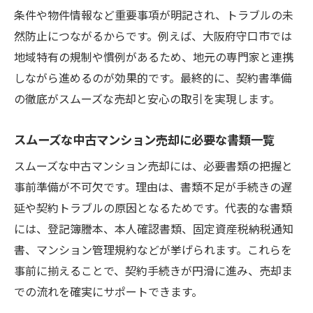
順
条件や物件情報など重要事項が明記され、トラブルの未
売却契約書の正しい受け取りタイミングとは
然防止につながるからです。例えば、大阪府守口市では
中古マンション売却契約書の受け取り時期
地域特有の規制や慣例があるため、地元の専門家と連携
を解説
しながら進めるのが効果的です。最終的に、契約書準備
売却契約書を受け取る適切なタイミングと
の徹底がスムーズな売却と安心の取引を実現します。
流れ
スムーズな中古マンション売却に必要な書類一覧
中古マンション売却で契約書を受け取る前
の確認事項
スムーズな中古マンション売却には、必要書類の把握と
安心して中古マンション売却を進める契約
事前準備が不可欠です。理由は、書類不足が手続きの遅
書の扱い方
延や契約トラブルの原因となるためです。代表的な書類
には、登記簿謄本、本人確認書類、固定資産税納税通知
契約書受領時に押さえるべき中古マンショ
書、マンション管理規約などが挙げられます。これらを
ン売却ポイント
事前に揃えることで、契約手続きが円滑に進み、売却ま
中古マンション売却契約書の署名と受け取
での流れを確実にサポートできます。
りの注意