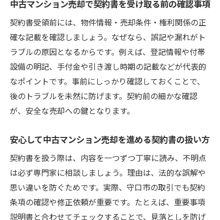
中古マンション売却で契約書を受け取る前の確認事項
ない行動
契約書受領前には、物件情報・売却条件・権利関係の正
契約書関連で中古マンション売却時の失敗
確な記載を確認しましょう。なぜなら、誤記や漏れがト
例を解説
ラブルの原因となるからです。例えば、登記情報や付帯
中古マンション売却でリスクを避けるポイ
設備の明記、手付金や引き渡し時期の記載などが代表的
ント
なポイントです。事前にしっかり確認しておくことで、
中古マンション売却時に注意すべきトラブ
後のトラブルを未然に防げます。契約前の細かな確認
ル事例
が、安全な売却への鍵となります。
中古マンション売却の落とし穴と対策を紹
介
安心して中古マンション売却を進める契約書の扱い方
安心して中古マンション売却を進める秘訣
契約書を扱う際は、内容を一つずつ丁寧に読み、不明点
中古マンション売却を安心して進めるため
は必ず専門家に相談しましょう。理由は、法的な誤解や
の準備
思い違いを防ぐためです。実際、守口市の取引でも契約
トラブルのない中古マンション売却を叶え
条項の確認や修正依頼が重要です。たとえば、重要事項
る秘訣
説明書と合わせてチェックすることで、見落としを防げ