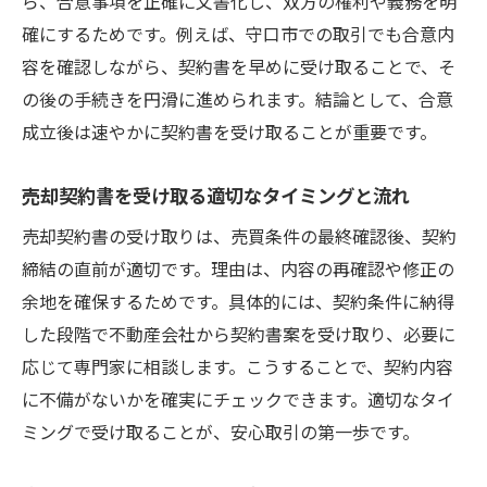
ら、合意事項を正確に文書化し、双方の権利や義務を明
中古マンション売却時の代替書類利用時の
確にするためです。例えば、守口市での取引でも合意内
注意点
容を確認しながら、契約書を早めに受け取ることで、そ
契約書が用意できない場合の中古マンショ
の後の手続きを円滑に進められます。結論として、合意
ン売却対策
成立後は速やかに契約書を受け取ることが重要です。
中古マンション売却で知っておきたい代替
書類の種類
売却契約書を受け取る適切なタイミングと流れ
中古マンション売却契約書の代用時に注意
売却契約書の受け取りは、売買条件の最終確認後、契約
したい点
締結の直前が適切です。理由は、内容の再確認や修正の
トラブル防止に役立つ中古マンション売却
余地を確保するためです。具体的には、契約条件に納得
の書類選び
した段階で不動産会社から契約書案を受け取り、必要に
売却時に絶対避けたい落とし穴とは
応じて専門家に相談します。こうすることで、契約内容
に不備がないかを確実にチェックできます。適切なタイ
中古マンション売却で避けたい典型的な落
ミングで受け取ることが、安心取引の第一歩です。
とし穴
中古マンション売却時に絶対やってはいけ