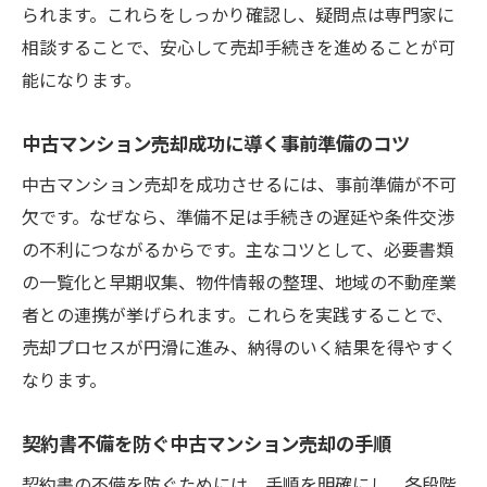
中古マンション売却契約書の確認ポイント
られます。これらをしっかり確認し、疑問点は専門家に
を解説
相談することで、安心して売却手続きを進めることが可
能になります。
契約書の見落としがちな注意点と中古マン
ション売却
中古マンション売却成功に導く事前準備のコツ
中古マンション売却時に必要な契約書のチ
中古マンション売却を成功させるには、事前準備が不可
ェック方法
欠です。なぜなら、準備不足は手続きの遅延や条件交渉
トラブル回避のための中古マンション売却
の不利につながるからです。主なコツとして、必要書類
契約書の見方
の一覧化と早期収集、物件情報の整理、地域の不動産業
中古マンション売却前に契約書で確認すべ
者との連携が挙げられます。これらを実践することで、
き項目
売却プロセスが円滑に進み、納得のいく結果を得やすく
安心して中古マンション売却するための契
なります。
約書確認術
必要書類を漏れなく揃えるコツを解説
契約書不備を防ぐ中古マンション売却の手順
中古マンション売却で書類を漏れなく揃え
契約書の不備を防ぐためには、手順を明確にし、各段階