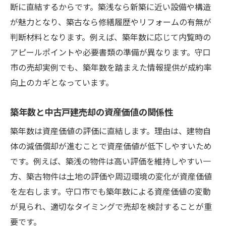
断に直結するからです。築浅なら新築に近い設備や構造
築年数が中古戸建売却価格に与える要因
が魅力となり、築古なら修繕履歴やリフォームの有無が
中古戸建売却を有利に進める築年数活用法
判断材料となります。例えば、築年数に応じて内覧時の
築年数を活かした中古戸建売却の実践方法
アピールポイントや必要書類の準備が異なります。守口
中古戸建売却で築年数を強みに変える工夫
市の売却実例でも、築年数を踏まえた情報提供が成約率
向上のカギとなっています。
築年数ごとに異なる中古戸建売却の戦略
中古戸建売却で築年数を魅力に変えるヒン
築年数と中古戸建売却の資産価値の関係性
ト
築年数は資産価値の評価に直結します。理由は、建物自
築年数を活用した中古戸建売却の成功事例
体の減価償却が進むことで資産価値が低下しやすいため
有利な中古戸建売却のための築年数活用術
です。例えば、築浅の物件は高い評価を維持しやすい一
築年数が資産価値に及ぼす理由を解説
方、築古物件は土地の評価や周辺環境の変化が資産価値
築年数と中古戸建売却資産価値の因果関係
を左右します。守口市でも築年数による資産価値の変動
中古戸建売却で築年数が重視される理由と
が見られ、適切なタイミングで売却を検討することが重
は
要です。