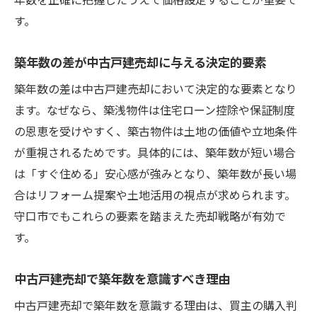
守口市の市場動向から見る売却戦略
す。
市場動向を踏まえた中古戸建売却の考え方
守口市の築年数別中古戸建売却戦略の実際
築年数の差が中古戸建売却に与える決定的要素
中古戸建売却で市場動向を読む重要性
築年数の差は中古戸建売却において決定的な要素となり
築年数と守口市の売却タイミング最適化
ます。なぜなら、築浅物件は住宅ローン控除や保証制度
市場動向把握が中古戸建売却を左右する理
の恩恵を受けやすく、築古物件は土地の価値や立地条件
由
が重視されるためです。具体的には、築年数が短い場合
築年数を活かした守口市中古戸建売却戦略
は「すぐ住める」安心感が強みとなり、築年数が長い場
築年数別に異なる売却価格の傾向を探る
合はリフォーム提案や土地活用の視点が求められます。
守口市でもこれらの要素を踏まえた売却戦略が有効で
築年数ごとの中古戸建売却価格の違い
す。
中古戸建売却で築年数と価格が連動する訳
売却価格に影響する築年数の特徴を解説
中古戸建売却で築年数を意識すべき理由
築年数別にみる中古戸建売却の価格推移
中古戸建売却で築年数を意識する理由は、買主の購入判
中古戸建売却に役立つ築年数別価格傾向