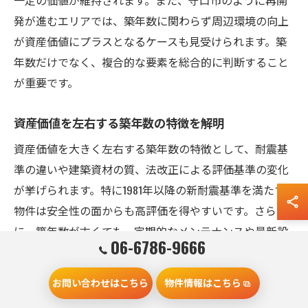
発が進むエリアでは、築年数に関わらず周辺環境の向上
が資産価値にプラスとなるケースも見受けられます。築
年数だけでなく、複合的な要素を総合的に判断すること
が重要です。
資産価値を左右する築年数の特徴を解明
資産価値を大きく左右する築年数の特徴として、耐震基
準の違いや建築資材の質、法改正による評価基準の変化
が挙げられます。特に1981年以降の新耐震基準を満たす
物件は安全性の面からも高評価を得やすいです。さら
に、築年数が古くても、定期的なメンテナンスや最新設
06-6786-9666
備への更新が行われていれば、資産価値の下落を抑える
ことが可能です。守口市では、築年数ごとの特性を理解
お問い合わせはこちら
物件情報はこちら
し、適切な対策を講じることが資産価値維持の鍵となり