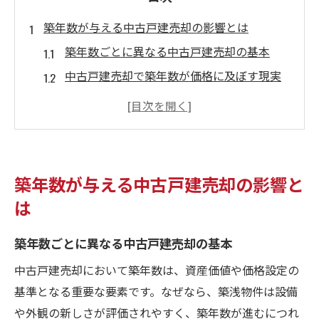
築年数が与える中古戸建売却の影響とは
築年数ごとに異なる中古戸建売却の基本
中古戸建売却で築年数が価格に及ぼす現実
築年数の差が中古戸建売却に与える決定的
要素
中古戸建売却で築年数を意識すべき理由
築年数と中古戸建売却の資産価値の関係性
築年数が与える中古戸建売却の影響と
中古戸建売却成功のカギとなる築年数分析
は
大阪府守口市で資産価値を守る考え方
築年数ごとに異なる中古戸建売却の基本
中古戸建売却時の資産価値を守る基本戦略
守口市で築年数を活かした資産価値維持法
中古戸建売却において築年数は、資産価値や価格設定の
中古戸建売却で気をつけたい守口市の特徴
基準となる重要な要素です。なぜなら、築浅物件は設備
や外観の新しさが評価されやすく、築年数が進むにつれ
資産価値を高める中古戸建売却のポイント