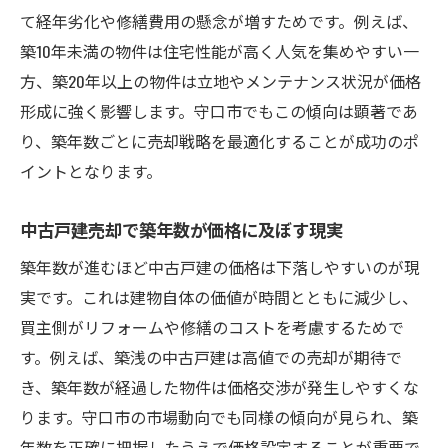
て経年劣化や修繕費用の懸念が増すためです。例えば、
守口市での築年数別中古戸建売却の実践知
築10年未満の物件は住宅性能が高く人気を集めやすい一
識
方、築20年以上の物件は立地やメンテナンス状況が価格
資産価値維持に必要な中古戸建売却の視点
形成に強く影響します。守口市でもこの傾向は顕著であ
中古戸建売却時に注目したい築年数のポイント
り、築年数ごとに売却戦略を最適化することが成功のポ
築年数ごとに異なる中古戸建売却の着眼点
イントとなります。
中古戸建売却で築年数が左右する要素とは
中古戸建売却で築年数が価格に及ぼす現実
築年数が中古戸建売却の査定基準に与える
影響
築年数が進むほど中古戸建の価格は下落しやすいのが現
中古戸建売却における築年数の評価ポイン
実です。これは建物自体の価値が時間とともに減少し、
ト
買主側がリフォームや修繕のコストを考慮するためで
築年数別に見る中古戸建売却の注意点
す。例えば、築浅の中古戸建は高値での売却が期待で
き、築年数が経過した物件は価格交渉が発生しやすくな
中古戸建売却成功に向けた築年数の活用コ
ります。守口市の市場動向でも同様の傾向が見られ、築
ツ
年数を正確に把握したうえで価格設定することが重要で