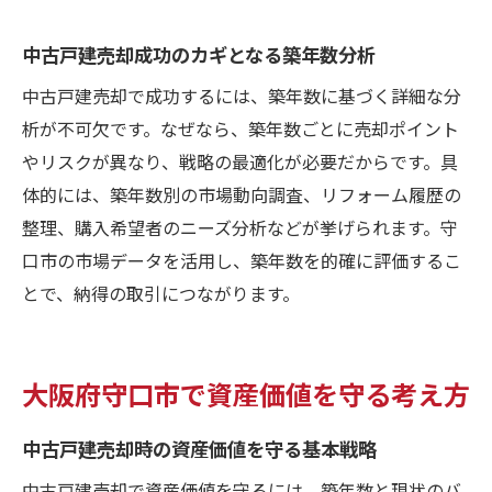
築年数による中古戸建売却の価値変動要素
中古戸建売却成功のカギとなる築年数分析
資産価値を左右する築年数の特徴を解明
中古戸建売却で築年数が与える資産価値影
中古戸建売却で成功するには、築年数に基づく詳細な分
響
析が不可欠です。なぜなら、築年数ごとに売却ポイント
やリスクが異なり、戦略の最適化が必要だからです。具
築年数が資産価値評価に不可欠な理由
体的には、築年数別の市場動向調査、リフォーム履歴の
納得の取引へ導く中古戸建売却の極意
整理、購入希望者のニーズ分析などが挙げられます。守
納得できる中古戸建売却のための築年数対
口市の市場データを活用し、築年数を的確に評価するこ
策
とで、納得の取引につながります。
築年数に配慮した中古戸建売却の交渉ポイ
ント
中古戸建売却で後悔しない築年数の見極め
大阪府守口市で資産価値を守る考え方
方
中古戸建売却時の資産価値を守る基本戦略
築年数重視の中古戸建売却で得する極意
スムーズな中古戸建売却を築年数で実現
中古戸建売却で資産価値を守るには、築年数と現状のバ