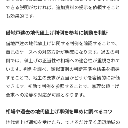
借地戸建で実践できる地代値上げ率の確認
できる説明がなければ、追加資料の提示を依頼すること
法
も効果的です。
専門家相談で地代値上げの妥当性をチェッ
ク
借地戸建の地代値上げ判例を参考に初動を判断
値上げ要求の正当性を判断するチェックリスト
借地戸建の地代値上げに関する判例を確認することで、
借地戸建の値上げ理由が正当か慎重に確認
自己のケースへの対応方針が明確になります。過去の判
例では、値上げの正当性や相場への適合性が重視されて
地代値上げの法的根拠を見極めるポイント
います。判例を調べ、類似事例の判断基準や結果を把握
近隣相場と地代値上げ率を比較して判断
することで、地主の要求が妥当かどうかを客観的に評価
判例と合わせて値上げ妥当性を見極める方
できます。初動で判例を参照することで、無理な値上げ
法
要求への冷静な対応が可能となります。
旧借地権の地代値上げ事例を参考にするコ
ツ
相場や過去の地代値上げ事例を早めに調べるコツ
判例から学ぶ地代値上げの基準と注意点
地代値上げ通知を受けたら、できるだけ早く周辺地域の
借地戸建に多い地代値上げ判例の傾向を解