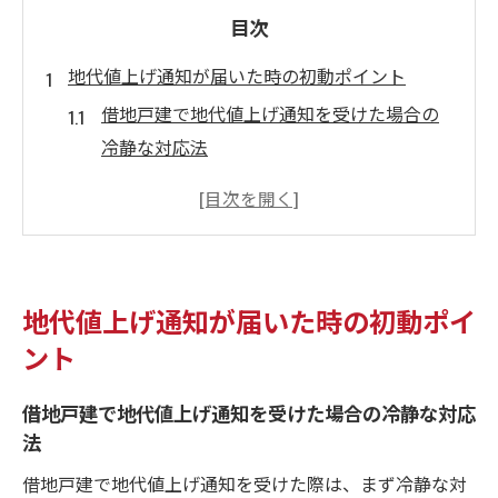
目次
地代値上げ通知が届いた時の初動ポイント
借地戸建で地代値上げ通知を受けた場合の
冷静な対応法
地代の値上げ要求理由をまず確認する重要
性
借地戸建の地代値上げ判例を参考に初動を
判断
地代値上げ通知が届いた時の初動ポイ
相場や過去の地代値上げ事例を早めに調べ
ント
るコツ
旧借地権の地代相場をもとに現状分析を始
借地戸建で地代値上げ通知を受けた場合の冷静な対応
めよう
法
借地戸建の地代値上げ交渉術を徹底解説
借地戸建で地代値上げ通知を受けた際は、まず冷静な対