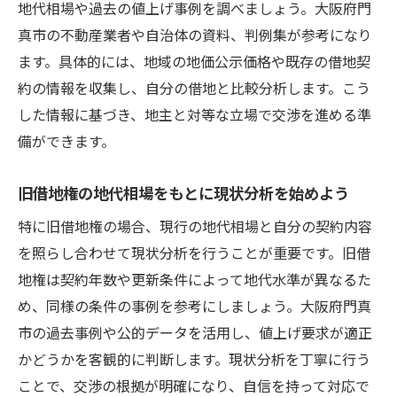
地代相場や過去の値上げ事例を調べましょう。大阪府門
説
真市の不動産業者や自治体の資料、判例集が参考になり
過去の判例が示す適正な地代値上げ率とは
ます。具体的には、地域の地価公示価格や既存の借地契
判例で重視される借地戸建の地代値上げ要
約の情報を収集し、自分の借地と比較分析します。こう
素
した情報に基づき、地主と対等な立場で交渉を進める準
地代値上げの際の法的判断基準を理解する
備ができます。
地代値上げ調停事例から得られる注意点
旧借地権の地代相場をもとに現状分析を始めよう
値上げ拒否時に知っておきたい対応策
特に旧借地権の場合、現行の地代相場と自分の契約内容
借地戸建で地代値上げを拒否した場合の流
を照らし合わせて現状分析を行うことが重要です。旧借
れ
地権は契約年数や更新条件によって地代水準が異なるた
地代値上げ拒否のリスクと法的対策を整理
め、同様の条件の事例を参考にしましょう。大阪府門真
調停や訴訟になった際の注意点を解説
市の過去事例や公的データを活用し、値上げ要求が適正
専門家に相談して地代値上げ拒否時の方針
かどうかを客観的に判断します。現状分析を丁寧に行う
を立てる
ことで、交渉の根拠が明確になり、自信を持って対応で