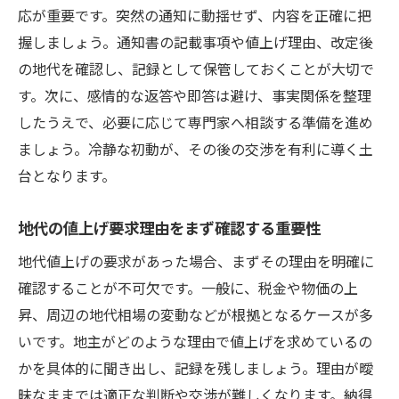
借地戸建で有利に交渉を進めるポイントと
応が重要です。突然の通知に動揺せず、内容を正確に把
は
握しましょう。通知書の記載事項や値上げ理由、改定後
地代値上げ交渉時の適切な主張と準備方法
の地代を確認し、記録として保管しておくことが大切で
過剰な地代値上げを防ぐ交渉術の実例紹介
す。次に、感情的な返答や即答は避け、事実関係を整理
したうえで、必要に応じて専門家へ相談する準備を進め
相場や判例を活用した説得力ある交渉法
ましょう。冷静な初動が、その後の交渉を有利に導く土
借地戸建の地代値上げ交渉で失敗しないコ
台となります。
ツ
地代の適正価格を見極める実践的な方法
地代の値上げ要求理由をまず確認する重要性
借地戸建の地代相場を調べて適正価格を把
地代値上げの要求があった場合、まずその理由を明確に
握
確認することが不可欠です。一般に、税金や物価の上
地代値上げ判例を参考にした適正地代の算
昇、周辺の地代相場の変動などが根拠となるケースが多
定
いです。地主がどのような理由で値上げを求めているの
旧借地権の地代相場を比較検討するポイン
かを具体的に聞き出し、記録を残しましょう。理由が曖
ト
昧なままでは適正な判断や交渉が難しくなります。納得