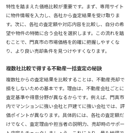
は
特性を踏まえた価格比較が重要です。まず、専用サイト
査定額の根拠を理解して安心の売却につな
に物件情報を入力し、各社から査定結果を受け取りま
ぐ
す。次に、各社の査定額や対応内容を比較し、自分の希
望や物件の特徴に合う会社を選択します。この流れを踏
不動産価格査定を門真市で活かす実践例
むことで、門真市の市場価格を的確に把握しやすくな
納得の売却へ導く一括査定活用術とは
り、より良い売却条件を見つけやすくなります。
不動産一括査定が納得の売却価格を実現す
る理由
複数社比較で得する不動産一括査定の秘訣
複数の価格査定をどう比較し活用するか解
複数社からの査定結果を比較することは、不動産売却で
説
損をしないための基本です。理由は、不動産会社ごとに
門真市で失敗しない一括査定サービスの使
査定基準や得意分野が異なるからです。例えば、門真市
い方
内でマンションに強い会社と戸建てに強い会社では、評
不動産会社選びと一括査定の最適な組み合
価ポイントが異なります。具体的には、各社の査定額だ
わせ
けでなく、査定理由や担当者の説明力、売却時のサポー
査定額の落とし穴とその見極め方を知ろう
ト内容もチェックしましょう。これにより、最も納得で