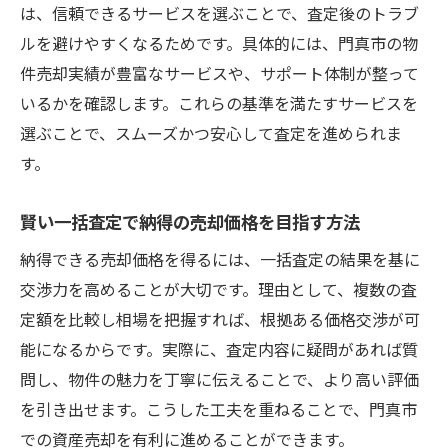
は、信頼できるサービスを選ぶことで、査定後のトラブ
リフォームで不動産価格査定に差をつける
ルを避けやすくなるためです。具体的には、門真市の物
秘訣
件売却実績が豊富なサービスや、サポート体制が整って
査定前に準備すべき資料やポイントを解説
いるかを確認します。これらの基準を満たすサービスを
一括査定サービスの提案内容比較のコツ
選ぶことで、スムーズかつ安心して査定を進められま
す。
一括査定サービス利用時の注意点を徹底解説
不動産一括査定で気をつけたいトラブル例
賢い一括査定で納得の売却価格を目指す方法
門真市での一括査定利用時の注意事項まと
納得できる売却価格を得るには、一括査定の結果を基に
め
交渉力を高めることが大切です。理由として、複数の査
個人情報の取り扱いと安心の一括査定活用
定額を比較し相場を把握すれば、根拠ある価格交渉が可
法
能になるからです。実際に、査定内容に疑問があれば質
査定額の差が生まれる理由とその対策
問し、物件の魅力を丁寧に伝えることで、より高い評価
不動産会社の選定で失敗しないための秘訣
を引き出せます。こうした工夫を重ねることで、門真市
での資産売却を有利に進めることができます。