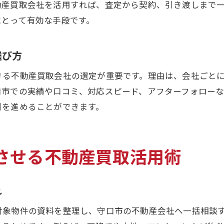
動産買取会社を活用すれば、査定から契約、引き渡しまで
守口市で失敗しない売却時の注意ポイント
にとって有効な手段です。
不動産買取利用時の流れとチェック項目
売却活動を円滑に進めるための準備とは
選び方
不動産売却契約時の確認事項を解説
きる不動産買取会社の選定が重要です。理由は、会社ごと
資産価値を高めるための売却戦略とは
口市での実績や口コミ、対応スピード、アフターフォロー
不動産買取で資産価値を最大限に引き出す方法
引を進めることができます。
まとめ売却時の価格交渉テクニック紹介
不動産買取による高値売却のポイント解説
させる不動産買取活用術
物件ごとの強みを活かす売却戦略
不動産買取と仲介の違いと使い分け方
れ
対象物件の資料を整理し、守口市の不動産会社へ一括相談