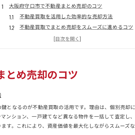
大阪府守口市で不動産まとめ売却のコツ
不動産買取を活用した効率的な売却方法
不動産買取でまとめ売却をスムーズに進めるコツ
複数物件の査定を最大限に活かすポイント
不動産買取による時間短縮のメリットとは
まとめ売却成功へ向けた不動産買取の選び方
複数物件の売却を成功させる不動産買取活用術
まとめ売却のコツ
不動産買取を使った複数物件売却の流れ
複数物件をまとめて売却する際の注意点
法
不動産買取で複数物件の売却リスクを減らす方法
の鍵となるのが不動産買取の活用です。理由は、個別売却
効率的な不動産買取選びのポイント解説
やマンション、一戸建てなど異なる物件を一括して査定し
まとめ売却時の不動産買取査定の重要性
ります。これにより、資産価値を最大化しながらスムーズな
守口市で損をしない不動産売却のポイント