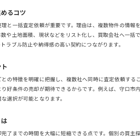
不動産買取で損を防ぐための査定活用法
進めるコツ
守口市の相場と不動産買取の関係性を知る
整理と一括査定依頼が重要です。理由は、複数物件の情報
不動産買取で売却価格を最大化する秘訣
年数や土地面積、現状などをリスト化し、買取会社へ一括
不動産売却時にかかる費用とその抑え方
のトラブル防止や納得感の高い契約につながります。
安心できる不動産買取会社の見極め方
まとめて売却なら不動産買取が安心な理由
ント
不動産買取によるスピード売却のメリット
ごとの特徴を明確に把握し、複数社へ同時に査定依頼する
まとめ売却で重視したい不動産買取の信頼性
より好条件の売却が期待できるからです。例えば、守口市
不動産買取を選ぶ際の注意ポイントとは
適な選択が可能となります。
まとめ売却時のトラブル回避と不動産買取
不動産買取がもたらす取引の安心感
とは
不動産売却の流れと守口市での注意点
却完了までの時間を大幅に短縮できる点です。個別の買主
不動産買取を含めた売却手順の全体像