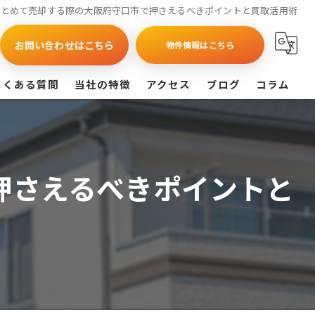
まとめて売却する際の大阪府守口市で押さえるべきポイントと買取活用術
お問い合わせはこちら
物件情報はこちら
よくある質問
当社の特徴
アクセス
ブログ
コラム
買取
戸建て
押さえるべきポイントと
マンション
相続
査定