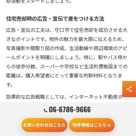
却活動をスタートしましょう。
住宅売却時の広告・宣伝で差をつける方法
広告・宣伝の工夫は、守口市で住宅売却を成功させる大
きなポイントです。物件の魅力を最大限に伝えるため、
写真撮影や間取り図の作成、生活動線や周辺環境のアピ
ールポイントを明確にしましょう。特に、駅やバス停か
らの徒歩分数、スーパーや学校など生活利便施設までの
距離は、購入希望者にとって重要な判断材料となりま
す。
効果的な広告戦略としては、インターネット不動産ポー
タルサイトへの掲載、SNSや地域情報誌など複数チャネ
06-6786-9666
ルでの発信が挙げられます。ターゲット層（ファミリー
層、シニア層など）に合わせた訴求や、プロによるホー
お問い合わせはこちら
物件情報はこちら
ムステージングを活用することで、他物件との差別化が