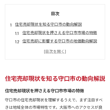
目次
住宅売却現状を知る守口市の動向解説
住宅売却現状を押さえる守口市市場の特徴
住宅売却に影響する守口市の地価動向解説
住宅売却現状を支える取引件数の推移分析
住宅売却現状を知る守口市エリア別比較
守口市の住宅売却現状と資産価値の変動要
因
住宅売却現状を知る守口市の動向解説
守口市で住宅売却が注目される理由とは
住宅売却が注目される守口市の再開発背景
住宅売却現状を押さえる守口市市場の特徴
住宅売却人気の鍵となる守口市の交通利便
守口市の住宅売却現状を理解するうえで、まず注目すべ
性
きは地域全体の市場特性です。大阪市へのアクセスが良