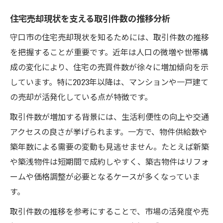
地価変動から見る守口市住宅売却の展望
住宅売却現状を支える取引件数の推移分析
住宅売却と地価変動の関係を守口市で考察
守口市の住宅売却現状を知るためには、取引件数の推移
守口市住宅売却の未来を左右する地価予測
を把握することが重要です。近年は人口の微増や世帯構
住宅売却に影響する守口市の地価上昇要因
成の変化により、住宅の売買件数が徐々に増加傾向を示
守口市住宅売却で注意したい価格下落リス
しています。特に2023年以降は、マンションや一戸建て
ク
の売却が活発化している点が特徴です。
住宅売却時に役立つ地価調査の見方
取引件数が増加する背景には、生活利便性の向上や交通
アクセスの良さが挙げられます。一方で、物件供給数や
築年数による需要の変動も見逃せません。たとえば新築
や築浅物件は短期間で成約しやすく、築古物件はリフォ
ームや価格調整が必要となるケースが多くなっていま
す。
取引件数の推移を参考にすることで、市場の活発度や売