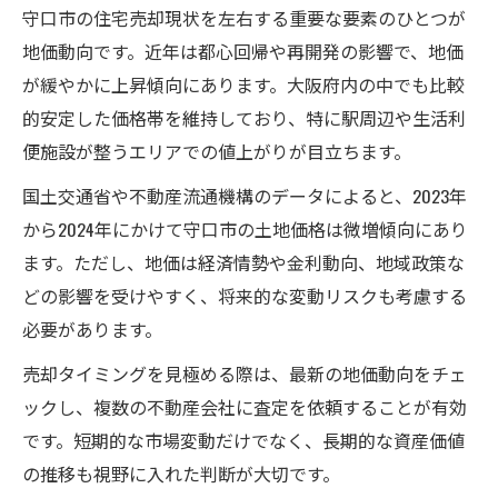
守口市の住宅売却現状を左右する重要な要素のひとつが
住宅売却に影響を与える金利・経済情勢の
地価動向です。近年は都心回帰や再開発の影響で、地価
変化
が緩やかに上昇傾向にあります。大阪府内の中でも比較
守口市住宅市場変化と売却タイミングの見
的安定した価格帯を維持しており、特に駅周辺や生活利
極め
便施設が整うエリアでの値上がりが目立ちます。
住宅売却に役立つ守口市最新取引データ活
国土交通省や不動産流通機構のデータによると、2023年
用法
から2024年にかけて守口市の土地価格は微増傾向にあり
守口市住宅売却で知るべき今後の市場変動
ます。ただし、地価は経済情勢や金利動向、地域政策な
守口市住宅売却を成功へ導くポイント集
どの影響を受けやすく、将来的な変動リスクも考慮する
住宅売却を成功させる守口市の価格戦略
必要があります。
守口市住宅売却で重視すべき査定の基準
売却タイミングを見極める際は、最新の地価動向をチェ
住宅売却時の広告・宣伝で差をつける方法
ックし、複数の不動産会社に査定を依頼することが有効
守口市住宅売却の交渉術と買主への対応
です。短期的な市場変動だけでなく、長期的な資産価値
の推移も視野に入れた判断が大切です。
住宅売却の成功率を高める事例集の活用