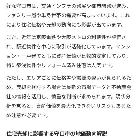
住宅売却市場で守口市が選ばれるポイント
好な守口市は、交通インフラの発展や都市開発が進み、
ファミリー層や単身世帯の需要が高まっています。これ
守口市住宅売却の需要を高める地域の魅力
により住宅価格や売却の動向にも影響が出ています。
住宅売却を後押しする守口市の人口動向
また、近年は京阪電鉄や大阪メトロの利便性が評価さ
資産価値を高める守口市住宅売却の極意
れ、駅近物件を中心に取引が活発化しています。マンシ
住宅売却で資産価値を守るリフォームの工
ョン・一戸建てともに資産価値が比較的安定しており、
夫
特に築浅物件やリフォーム済み住宅は人気です。
住宅売却査定で重視される守口市の立地条
件
ただし、エリアごとに価格差や需要の違いが見られるた
め、売却を検討する場合は最新の市場データと不動産会
守口市の住宅売却で差がつく情報発信のコ
社の情報を活用し、慎重な判断が求められます。現状分
ツ
析を怠ると、資産価値を最大化できないリスクもあるた
住宅売却成功へ導く守口市の価格設定戦略
め注意が必要です。
守口市住宅売却で資産価値を高める流れ
今売るならどうする守口市住宅市場の変化
住宅売却に影響する守口市の地価動向解説
住宅売却を検討する今の守口市市場動向