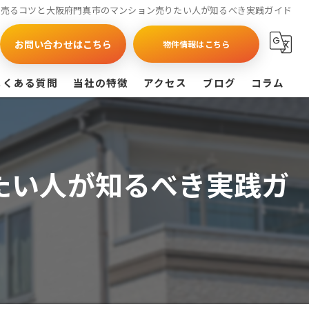
く売るコツと大阪府門真市のマンション売りたい人が知るべき実践ガイド
お問い合わせはこちら
物件情報はこちら
よくある質問
当社の特徴
アクセス
ブログ
コラム
買取
戸建て
たい人が知るべき実践ガ
マンション
相続
査定