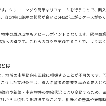
売りたいマンションで後悔しないための工夫
です。クリーニングや簡単なリフォームを行うことで、購
マンション売りたい方が避けるべき失敗事例
際、査定時に部屋の状態が良いと評価が上がるケースが多
高く売るコツを実践した成功のポイントとは
売りたいマンションの資産価値を維持する方法
、物件の周辺環境もアピールポイントとなります。駅や商
大阪府門真市で満足売却を叶える準備のコツ
成功への鍵です。これらのコツを実践することで、より高
マンション売りたい時に注意したい査定の落とし
満足価格を実現する査定活用の方法
マンション売りたい方のための査定の受け方
識とは
高く売るコツを活かす査定のポイントを解説
は、地域の市場動向を正確に把握することが不可欠です。
大阪府門真市で査定価格を上げる工夫とは
。こうした立地条件は、購入希望者の需要を高める要因と
売りたいマンションを正しく評価する基準
の動向や新築・中古物件の供給状況により変動するため、
査定を活用しマンション売りたいを成功へ導く
数社から見積もりを取得することで、相場との差異や売却
門真市の動向を活かし有利に売却するには