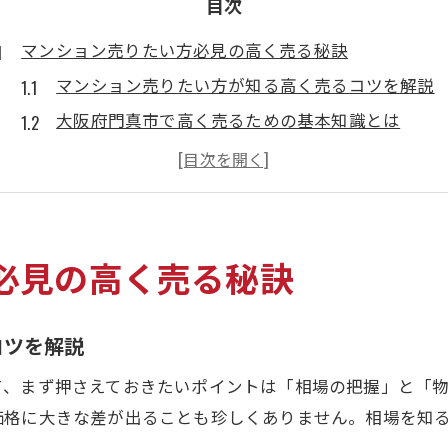
目次
マンション売りたい方必見の高く売る秘訣
マンション売りたい方が知る高く売るコツを解説
大阪府門真市で高く売るための基本知識とは
マンション売りたい人が失敗しない準備のポイン
高く売るために今押さえるべき売却の流れ
大阪府門真市で選ばれるマンション売りたい戦略
高値売却へ導く門真市での実践コツ集
必見の高く売る秘訣
マンション売りたい時の具体的な価格アップ施策
門真市のマンション売りたい方が知るべき工夫
コツを解説
高く売るコツを活かす査定と売却タイミング
て、まず押さえておきたいポイントは「相場の把握」と「
マンション売りたい人が迷わない選択肢の比較法
価格に大きな差が出ることも珍しくありません。相場を知
マンション売りたい方必見の現地魅力アピール術