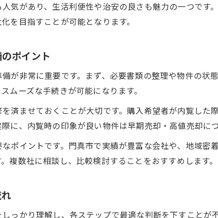
も人気があり、生活利便性や治安の良さも魅力の一つです
マンション売りたい方が知るべき門真市の市場動
大化を目指すことが可能となります。
高く売るコツを実現する地域魅力の活用法
大阪府門真市の売却タイミングを見極めるポイン
備のポイント
門真市エリア特有の需要分析と対策
準備が非常に重要です。まず、必要書類の整理や物件の状
マンション売りたい時の地域情報の集め方
、スムーズな手続きが可能になります。
売却の流れと高く売るための重要ポイント
修を済ませておくことが大切です。購入希望者が内覧した
マンション売りたい方必見の売却プロセス解説
実際に、内覧時の印象が良い物件は早期売却・高値売却に
高く売るコツを取り入れた売却計画の立て方
要なポイントです。門真市で実績が豊富な会社や、地域密
大阪府門真市での売却手順と注意点まとめ
す。複数社に相談し、比較検討することをおすすめします。
売りたいマンションの高値成約までのステップ
売却活動中のポイントとトラブル回避法
流れ
をしっかり理解し、各ステップで最適な判断を下すことが