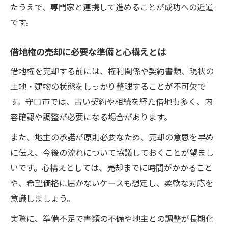
たうえで、専門家と連携して進めることが成功への近道
説
です。
地主との信頼関係を築く借地権売却方法
借地権売却で注意したい手続きの落とし穴とは
借地権の売却に必要な準備と心構えとは
借地権売却時に見落としがちな手続きの注
借地権を売却する前には、権利関係や契約書類、現状の
意点
土地・建物の状態をしっかり整理することが不可欠で
借地権売却で失敗しやすい書類不備を防ぐ
す。守口市では、古い契約や相続を経た借地も多く、内
方法
容確認や調整が必要になる場合があります。
借地権売却に必要な法的手続きの基礎知識
また、地主の承諾が原則必要なため、売却の意思を早め
借地権売却で起こりやすいトラブル事例と
に伝え、今後の流れについて協議しておくことが望まし
対策
いです。心構えとしては、売却までに時間がかかること
借地権売却手続きの流れと安全に進めるコ
や、希望価格に届かないケースも想定し、柔軟な対応を
ツ
意識しましょう。
満足価格を目指す借地権売却の相場把握攻略
実際に、準備不足で書類の不備や地主との調整が長期化
借地権売却の相場を知るための情報収集法