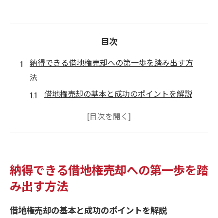
目次
納得できる借地権売却への第一歩を踏み出す方
法
借地権売却の基本と成功のポイントを解説
借地権の売却に必要な準備と心構えとは
借地権売却で押さえたい手続きの流れと注
意点
初めての借地権売却で失敗しないための秘
納得できる借地権売却への第一歩を踏
訣
み出す方法
借地権売却時に知っておくべき専門知識
借地権を大阪府守口市で売却する流れとコツ
借地権売却の基本と成功のポイントを解説