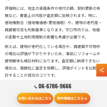
評価時には、地主の承諾条件や地代の額、契約更新の有
無など、書面上の内容が査定額に反映されます。特に、
借地権割合（借地権価格÷更地価格）や、建物の老朽度・
再建築可否も判断基準となります。守口市内では、地価
の変動や土地利用規制の影響も考慮が必要です。
例えば、建物が老朽化している場合や、再建築不可物件
の場合は評価が下がりやすいため、事前にリフォームや
建物解体も検討材料になります。査定額に納得できない
場合は、複数社に査定を依頼し、評価ポイントを比較検
討することが成功のコツです。
06-6786-9666
借地権売却で査定額を高める工夫と実例
査定額を高めるためには、借地権の魅力を正確に伝える
お問い合わせはこちら
物件情報はこちら
工夫が重要です。例えば、建物の修繕履歴や維持管理状