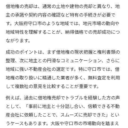
借地権売却の流れと守口市特有のポイント
借地権の売却は、通常の土地や建物の売却と異なり、地
解説
主の承諾や契約内容の確認など特有の手続きが必要で
借地権売却で必要な手続きと進め方のコツ
す。大阪府守口市のような地域では、地元市場の動向や
借地権売却時の地域市場動向と価格形成の
地域特性を理解することが、納得価格での売却成功につ
考え方
ながります。
借地権売却をスムーズに進めるチェックポ
成功のポイントは、まず借地権の現状把握と権利書類の
イント
整理、次に地主との円滑なコミュニケーション、さらに
借地権売却でよくある疑問と解決策紹介
地域に強い不動産会社の選定です。特に守口市では、借
地主との交渉を成功させる借地権売却術
地権の取り扱いに精通した業者が多く、無料査定を利用
して複数社の意見を比較することが重要です。
借地権売却で地主との交渉を円滑に進める
コツ
例えば、過去に借地権売却でトラブルを経験した方の声
借地権売却時の承諾手続きと注意すべき点
として、「事前に地主と十分話し合い、信頼できる不動
借地権売却での交渉術とトラブル回避法
産会社に依頼したことで、スムーズに売却できた」とい
うケースもあります。大阪や守口市の市場動向を踏まえ
借地権を地主に売却する場合のポイント解