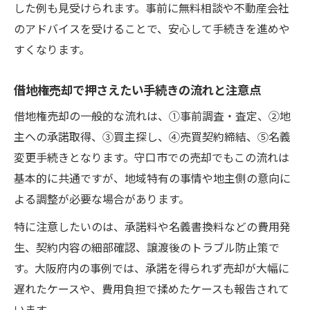
した例も見受けられます。事前に無料相談や不動産会社
借地権売却価格の決まり方と評価ポイント
のアドバイスを受けることで、安心して手続きを進めや
借地権売却で査定額を高める工夫と実例
すくなります。
借地権買取業者の選び方と相場比較のコツ
借地権売却で押さえたい手続きの流れと注意点
借地権売却時に参考になる価格交渉のポイ
ント
借地権売却の一般的な流れは、①事前調査・査定、②地
借地権専門の相談先を活用した安心売却法
主への承諾取得、③買主探し、④売買契約締結、⑤名義
変更手続きとなります。守口市での売却でもこの流れは
借地権売却時の専門相談先選びと利用のコ
基本的に共通ですが、地域特有の事情や地主側の意向に
ツ
よる調整が必要な場合があります。
借地権に強い不動産会社の活用方法を紹介
借地権売却で相談すべき内容と準備のポイ
特に注意したいのは、承諾料や名義書換料などの費用発
ント
生、契約内容の細部確認、譲渡後のトラブル防止策で
す。大阪府内の事例では、承諾を得られず売却が大幅に
借地権売却の専門家によるトラブル防止策
遅れたケースや、費用負担で揉めたケースも報告されて
借地権売却の無料相談を賢く使うメリット
います。