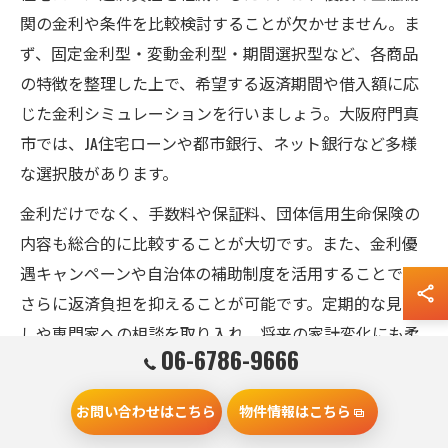
関の金利や条件を比較検討することが欠かせません。ま
ず、固定金利型・変動金利型・期間選択型など、各商品
の特徴を整理した上で、希望する返済期間や借入額に応
じた金利シミュレーションを行いましょう。大阪府門真
市では、JA住宅ローンや都市銀行、ネット銀行など多様
な選択肢があります。
金利だけでなく、手数料や保証料、団体信用生命保険の
内容も総合的に比較することが大切です。また、金利優
遇キャンペーンや自治体の補助制度を活用することで、
さらに返済負担を抑えることが可能です。定期的な見直
しや専門家への相談を取り入れ、将来の家計変化にも柔
06-6786-9666
軟に対応できる賢い計画を立てましょう。
お問い合わせはこちら
物件情報はこちら