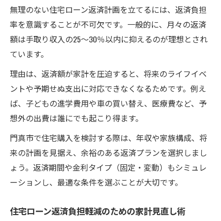
性
無理のない住宅ローン返済計画を立てるには、返済負担
住宅ローン返済負担を判断する収入別の目
率を意識することが不可欠です。一般的に、月々の返済
安
額は手取り収入の25〜30％以内に抑えるのが理想とされ
ています。
JA住宅ローン審査の基準と返済負担の実態
家計を守る住宅ローン返済計画の立て方
理由は、返済額が家計を圧迫すると、将来のライフイベ
住宅ローン返済負担を見据えた家計管理の
ントや予期せぬ支出に対応できなくなるためです。例え
基本
ば、子どもの進学費用や車の買い替え、医療費など、予
想外の出費は誰にでも起こり得ます。
将来を見越した住宅ローン返済計画の作り
方
門真市で住宅購入を検討する際は、年収や家族構成、将
返済負担率を意識した家計の予算配分術
来の計画を見据え、余裕のある返済プランを選択しまし
ょう。返済期間や金利タイプ（固定・変動）もシミュレ
住宅ローン返済額の決め方とシミュレーシ
ーションし、最適な条件を選ぶことが大切です。
ョン
JA住宅ローン金利を考慮した家計防衛策
住宅ローン返済負担軽減のための家計見直し術
金利選びが左右する返済負担の違いとは