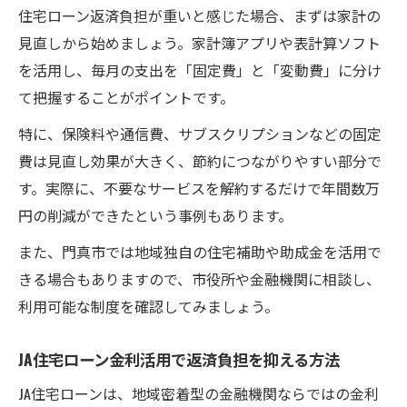
住宅ローン返済負担が重いと感じた場合、まずは家計の
住宅ローン返済負担を左右する固定金利と
見直しから始めましょう。家計簿アプリや表計算ソフト
変動金利
を活用し、毎月の支出を「固定費」と「変動費」に分け
住宅ローン返済時の金利タイプ別負担の特
て把握することがポイントです。
徴
特に、保険料や通信費、サブスクリプションなどの固定
返済負担を考慮した金利選択のチェックポ
費は見直し効果が大きく、節約につながりやすい部分で
イント
す。実際に、不要なサービスを解約するだけで年間数万
JA住宅ローン金利が返済負担に与える影響
円の削減ができたという事例もあります。
住宅ローン返済負担軽減のための金利比較
また、門真市では地域独自の住宅補助や助成金を活用で
法
きる場合もありますので、市役所や金融機関に相談し、
返済負担率に注目した門真市の賢い選択
利用可能な制度を確認してみましょう。
理想的な住宅ローン返済負担率を知る方法
住宅ローン返済負担率が家計に与える影響
JA住宅ローン金利活用で返済負担を抑える方法
返済負担率20%以下を目指す門真の工夫
JA住宅ローンは、地域密着型の金融機関ならではの金利