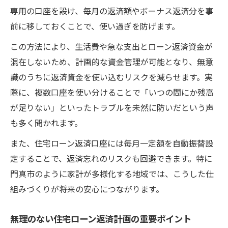
住宅ローン返済負担を減らす支援制度の特
専用の口座を設け、毎月の返済額やボーナス返済分を事
徴
前に移しておくことで、使い過ぎを防げます。
門真市の住宅ローン返済向け補助活用法
この方法により、生活費や急な支出とローン返済資金が
住宅ローン返済と門真の家計サポート制度
混在しないため、計画的な資金管理が可能となり、無意
住宅ローン返済負担軽減のための相談先と
識のうちに返済資金を使い込むリスクを減らせます。実
は
際に、複数口座を使い分けることで「いつの間にか残高
JA住宅ローン大阪の支援情報を活かす方法
が足りない」といったトラブルを未然に防いだという声
住宅購入なら門真市の返済負担を事前にチェッ
も多く聞かれます。
ク
また、住宅ローン返済口座には毎月一定額を自動振替設
住宅ローン返済負担を見極めるシミュレー
定することで、返済忘れのリスクも回避できます。特に
ション術
門真市のように家計が多様化する地域では、こうした仕
門真市での住宅ローン返済負担率の確認ポ
組みづくりが将来の安心につながります。
イント
無理のない住宅ローン返済計画の重要ポイント
住宅ローン返済に必要な頭金と負担の関係