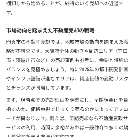
信頼できる担当者の見極め方と対応力
棚卸しから始めることが、納得のいく売却への近道で
す。
売却前の準備とアフターサポートの重要性
不動産売却で失敗しないリスク管理術
市場動向を踏まえた不動産売却の戦略
資産を守る売却ステップ完全ガイド
門真市の不動産売却では、地域市場の動向を踏まえた戦
不動産売却の流れと各段階の注意点解説
略が不可欠です。大阪府全体の動きや周辺エリア（守口
資産価値を守る査定と価格設定のコツ
市・寝屋川市など）の売却事例も参考に、需要と供給の
売却活動中に押さえるべき交渉ポイント
バランスを見極めましょう。特に2025年の都市開発計画
税金や手数料を理解した不動産売却の進め
やインフラ整備が進むエリアは、資産価値の変動リスク
方
とチャンスが同居しています。
契約から引き渡しまでの実務ポイント
まず、現時点での売却理由を明確にし、早期現金化を目
市場動向を見極めた売却方法の選び方
指すのか、価格重視でじっくり売るのかによってアプロ
不動産売却に適したタイミングの見極め方
ーチが異なります。例えば、早期売却なら不動産買取サ
市場動向を活かす不動産売却戦略の立て方
ービスの利用、時間に余裕があれば一般仲介で多くの購
売却方法別のメリットとデメリット比較
入希望者を募る方法が有効です。