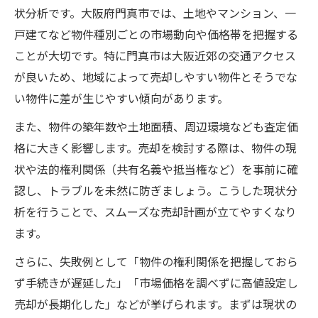
状分析です。大阪府門真市では、土地やマンション、一
複数社比較による不動産売却の有効性
戸建てなど物件種別ごとの市場動向や価格帯を把握する
現金化を加速させる売却方法の選び方
ことが大切です。特に門真市は大阪近郊の交通アクセス
不動産売却サポートの活用術とは
が良いため、地域によって売却しやすい物件とそうでな
不動産売却サポートの具体的なサービス内
い物件に差が生じやすい傾向があります。
容
また、物件の築年数や土地面積、周辺環境なども査定価
サポート利用で得られる手続きの効率化
格に大きく影響します。売却を検討する際は、物件の現
専門スタッフのアドバイス活用法と強み
状や法的権利関係（共有名義や抵当権など）を事前に確
オンライン相談や査定サービスの活用術
認し、トラブルを未然に防ぎましょう。こうした現状分
不動産売却を円滑に進めるサポートの選び
析を行うことで、スムーズな売却計画が立てやすくなり
方
ます。
安心の不動産売却は何が大切か
さらに、失敗例として「物件の権利関係を把握しておら
不動産売却時に重視すべき安心ポイント
ず手続きが遅延した」「市場価格を調べずに高値設定し
契約前後で注意したいトラブル防止策
売却が長期化した」などが挙げられます。まずは現状の